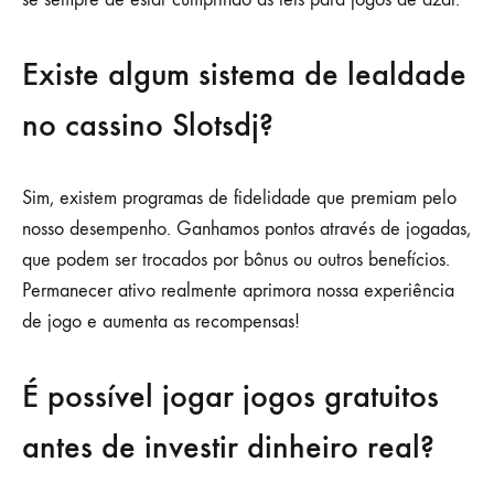
Existe algum sistema de lealdade
no cassino Slotsdj?
Sim, existem programas de fidelidade que premiam pelo
nosso desempenho. Ganhamos pontos através de jogadas,
que podem ser trocados por bônus ou outros benefícios.
Permanecer ativo realmente aprimora nossa experiência
de jogo e aumenta as recompensas!
É possível jogar jogos gratuitos
antes de investir dinheiro real?