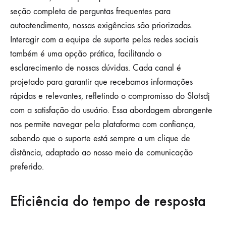
seção completa de perguntas frequentes para
autoatendimento, nossas exigências são priorizadas.
Interagir com a equipe de suporte pelas redes sociais
também é uma opção prática, facilitando o
esclarecimento de nossas dúvidas. Cada canal é
projetado para garantir que recebamos informações
rápidas e relevantes, refletindo o compromisso do Slotsdj
com a satisfação do usuário. Essa abordagem abrangente
nos permite navegar pela plataforma com confiança,
sabendo que o suporte está sempre a um clique de
distância, adaptado ao nosso meio de comunicação
preferido.
Eficiência do tempo de resposta