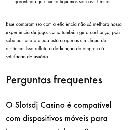
garantindo que nunca fiquemos sem assistência.
Esse compromisso com a eficiência não só melhora nossa
experiência de jogo, como também gera confiança, pois
sabemos que a ajuda está a apenas um clique de
distância. Isso reflete a dedicação da empresa à
satisfação do usuário.
Perguntas frequentes
O Slotsdj Casino é compatível
com dispositivos móveis para