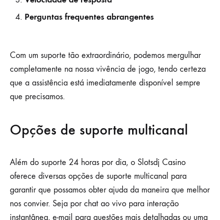
Perguntas frequentes abrangentes
Com um suporte tão extraordinário, podemos mergulhar
completamente na nossa vivência de jogo, tendo certeza
que a assistência está imediatamente disponível sempre
que precisamos.
Opções de suporte multicanal
Além do suporte 24 horas por dia, o Slotsdj Casino
oferece diversas opções de suporte multicanal para
garantir que possamos obter ajuda da maneira que melhor
nos convier. Seja por chat ao vivo para interação
instantânea, e-mail para questões mais detalhadas ou uma