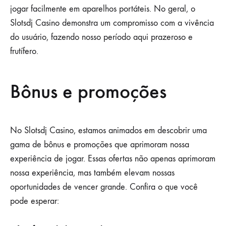
jogar facilmente em aparelhos portáteis. No geral, o
Slotsdj Casino demonstra um compromisso com a vivência
do usuário, fazendo nosso período aqui prazeroso e
frutífero.
Bônus e promoções
No Slotsdj Casino, estamos animados em descobrir uma
gama de bônus e promoções que aprimoram nossa
experiência de jogar. Essas ofertas não apenas aprimoram
nossa experiência, mas também elevam nossas
oportunidades de vencer grande. Confira o que você
pode esperar: