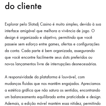
do cliente
Explorar pelo Slotsdj Casino é muito simples, devido à sua
interface amigável que melhora a vivência de jogo. O
design é organizado e objetivo, permitindo que você
passeie sem esforço entre games, ofertas e configurações
da conta. Cada parte é bem organizada, assegurando
que você encontre facilmente seus slots preferidos ou
novos lançamentos livre de interrupções desnecessárias.
A responsividade da plataforma é louvável, com
mudanças fluidas que nos mantêm engajados. Apreciamos
a estética gráfica que não satura os sentidos, encontrando
um balanceamento equilibrado entre praticidade e design.
Ademais, a edição móvel mantém essa nitidez, permitindo