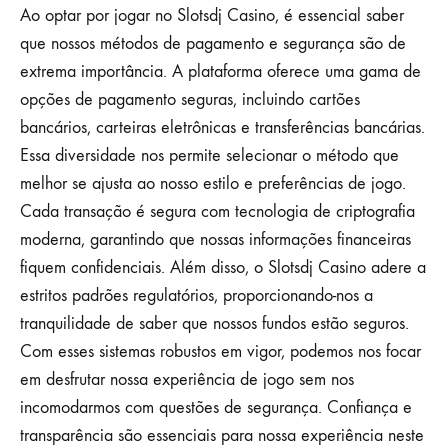
Ao optar por jogar no Slotsdj Casino, é essencial saber
que nossos métodos de pagamento e segurança são de
extrema importância. A plataforma oferece uma gama de
opções de pagamento seguras, incluindo cartões
bancários, carteiras eletrônicas e transferências bancárias.
Essa diversidade nos permite selecionar o método que
melhor se ajusta ao nosso estilo e preferências de jogo.
Cada transação é segura com tecnologia de criptografia
moderna, garantindo que nossas informações financeiras
fiquem confidenciais. Além disso, o Slotsdj Casino adere a
estritos padrões regulatórios, proporcionando-nos a
tranquilidade de saber que nossos fundos estão seguros.
Com esses sistemas robustos em vigor, podemos nos focar
em desfrutar nossa experiência de jogo sem nos
incomodarmos com questões de segurança. Confiança e
transparência são essenciais para nossa experiência neste