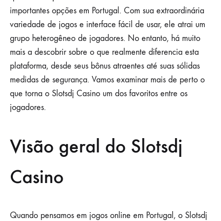
importantes opções em Portugal. Com sua extraordinária
variedade de jogos e interface fácil de usar, ele atrai um
grupo heterogêneo de jogadores. No entanto, há muito
mais a descobrir sobre o que realmente diferencia esta
plataforma, desde seus bônus atraentes até suas sólidas
medidas de segurança. Vamos examinar mais de perto o
que torna o Slotsdj Casino um dos favoritos entre os
jogadores.
Visão geral do Slotsdj
Casino
Quando pensamos em jogos online em Portugal, o Slotsdj