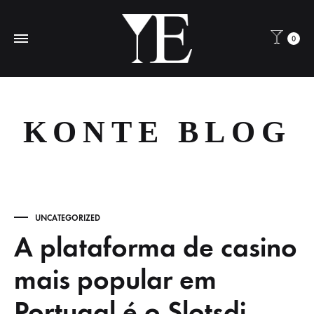
0
KONTE BLOG
UNCATEGORIZED
A plataforma de casino
mais popular em
Portugal é o Slotsdj