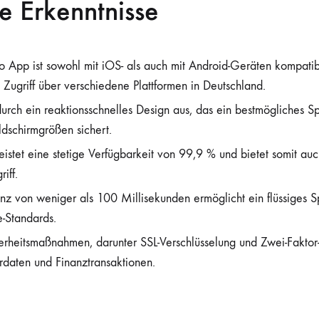
e Erkenntnisse
o App ist sowohl mit iOS- als auch mit Android-Geräten kompatib
n Zugriff über verschiedene Plattformen in Deutschland.
durch ein reaktionsschnelles Design aus, das ein bestmögliches Sp
ldschirmgrößen sichert.
stet eine stetige Verfügbarkeit von 99,9 % und bietet somit auc
iff.
nz von weniger als 100 Millisekunden ermöglicht ein flüssiges Spi
-Standards.
rheitsmaßnahmen, darunter SSL-Verschlüsselung und Zwei-Faktor-A
rdaten und Finanztransaktionen.