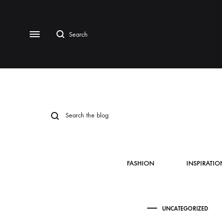
FASHION
INSPIRATIO
UNCATEGORIZED