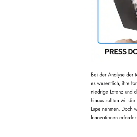
Bei der Analyse der t
es wesentlich, ihre f
niedrige Latenz und d
hinaus sollten wir d
Lupe nehmen. Doch wa
Innovationen erforder