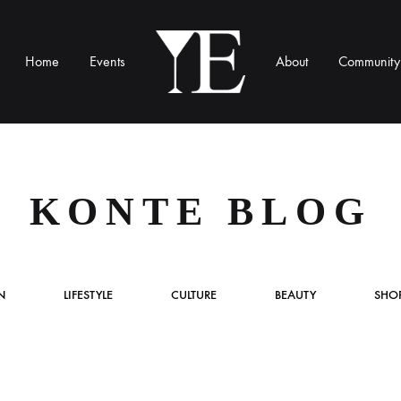
Home
Events
About
Community
YE
Munich
KONTE BLOG
N
LIFESTYLE
CULTURE
BEAUTY
SHO