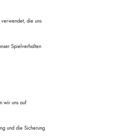
 verwendet, die uns
unser Spielverhalten
n wir uns auf
ung und die Sicherung