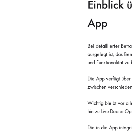
Einblick 
App
Bei detaillierter Betr
ausgelegt ist, das Be
und Funktionalität zu 
Die App verfügt über 
zwischen verschieden
Wichtig bleibt vor al
hin zu Live-Dealer-Op
Die in die App integr