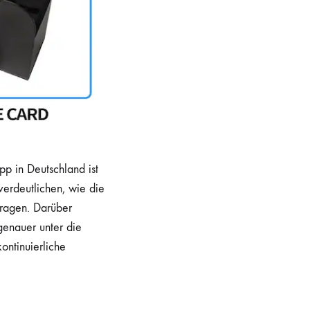
p in Deutschland ist
verdeutlichen, wie die
tragen. Darüber
genauer unter die
ontinuierliche