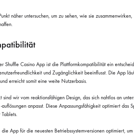
 Punkt näher untersuchen, um zu sehen, wie sie zusammenwirken, 
affen.
patibilität
r Shuffle Casino App ist die Plattformkompatibilität ein entschei
enutzerfreundlichkeit und Zugänglichkeit beeinflusst. Die App läuf
nd erreicht somit eine weite Nutzerbasis.
 sind wir vom reaktionsfähigen Design, das sich nahtlos an unter
-auflösungen anpasst. Diese Anpassungsfähigkeit optimiert das Sp
 Tablets.
die App für die neuesten Betriebssystemversionen optimiert, um