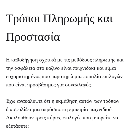
Τρόποι Πληρωμής και
Προστασία
Η καθοδήγηση σχετικά με τις μεθόδους πληρωμής και
την ασφάλεια στο καζίνο είναι παιχνιδάκι και είμαι
ευχαριστημένος που παρατηρώ μια ποικιλία επιλογών
που είναι προσβάσιμες για συναλλαγές.
Έχω ανακαλύψει ότι η εκμάθηση αυτών των τρόπων
διασφαλίζει μια απρόσκοπτη εμπειρία παιχνιδιού.
Ακολουθούν τρεις κύριες επιλογές που μπορείτε να
εξετάσετε: