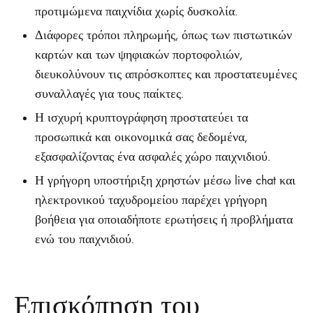
προτιμώμενα παιχνίδια χωρίς δυσκολία.
Διάφορες τρόποι πληρωμής, όπως των πιστωτικών
καρτών και των ψηφιακών πορτοφολιών,
διευκολύνουν τις απρόσκοπτες και προστατευμένες
συναλλαγές για τους παίκτες.
Η ισχυρή κρυπτογράφηση προστατεύει τα
προσωπικά και οικονομικά σας δεδομένα,
εξασφαλίζοντας ένα ασφαλές χώρο παιχνιδιού.
Η γρήγορη υποστήριξη χρηστών μέσω live chat και
ηλεκτρονικού ταχυδρομείου παρέχει γρήγορη
βοήθεια για οποιαδήποτε ερωτήσεις ή προβλήματα
ενώ του παιχνιδιού.
Επισκόπηση του