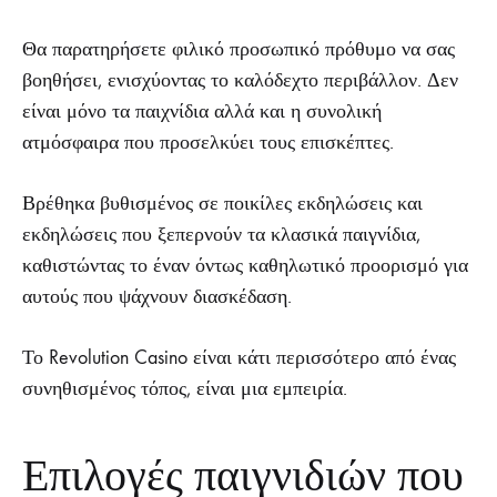
Θα παρατηρήσετε φιλικό προσωπικό πρόθυμο να σας
βοηθήσει, ενισχύοντας το καλόδεχτο περιβάλλον. Δεν
είναι μόνο τα παιχνίδια αλλά και η συνολική
ατμόσφαιρα που προσελκύει τους επισκέπτες.
Βρέθηκα βυθισμένος σε ποικίλες εκδηλώσεις και
εκδηλώσεις που ξεπερνούν τα κλασικά παιγνίδια,
καθιστώντας το έναν όντως καθηλωτικό προορισμό για
αυτούς που ψάχνουν διασκέδαση.
Το Revolution Casino είναι κάτι περισσότερο από ένας
συνηθισμένος τόπος, είναι μια εμπειρία.
Επιλογές παιγνιδιών που