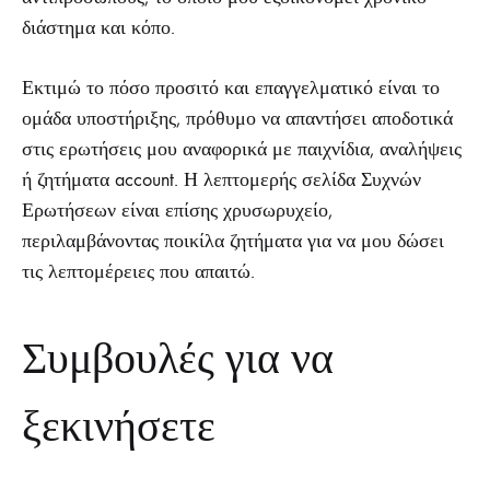
διάστημα και κόπο.
Εκτιμώ το πόσο προσιτό και επαγγελματικό είναι το
ομάδα υποστήριξης, πρόθυμο να απαντήσει αποδοτικά
στις ερωτήσεις μου αναφορικά με παιχνίδια, αναλήψεις
ή ζητήματα account. Η λεπτομερής σελίδα Συχνών
Ερωτήσεων είναι επίσης χρυσωρυχείο,
περιλαμβάνοντας ποικίλα ζητήματα για να μου δώσει
τις λεπτομέρειες που απαιτώ.
Συμβουλές για να
ξεκινήσετε