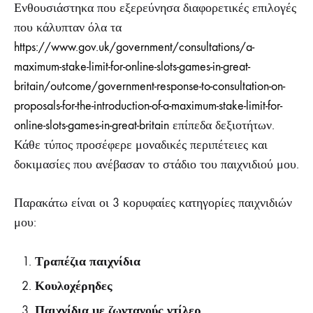
Ενθουσιάστηκα που εξερεύνησα διαφορετικές επιλογές
που κάλυπταν όλα τα
https://www.gov.uk/government/consultations/a-
maximum-stake-limit-for-online-slots-games-in-great-
britain/outcome/government-response-to-consultation-on-
proposals-for-the-introduction-of-a-maximum-stake-limit-for-
online-slots-games-in-great-britain
επίπεδα δεξιοτήτων.
Κάθε τύπος προσέφερε μοναδικές περιπέτειες και
δοκιμασίες που ανέβασαν το στάδιο του παιχνιδιού μου.
Παρακάτω είναι οι 3 κορυφαίες κατηγορίες παιχνιδιών
μου:
Τραπέζια παιχνίδια
Κουλοχέρηδες
Παιχνίδια με ζωντανούς ντίλερ