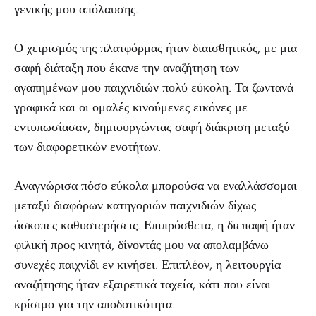
γενικής μου απόλαυσης.
Ο χειρισμός της πλατφόρμας ήταν διαισθητικός, με μια
σαφή διάταξη που έκανε την αναζήτηση των
αγαπημένων μου παιχνιδιών πολύ εύκολη. Τα ζωντανά
γραφικά και οι ομαλές κινούμενες εικόνες με
εντυπωσίασαν, δημιουργώντας σαφή διάκριση μεταξύ
των διαφορετικών ενοτήτων.
Αναγνώρισα πόσο εύκολα μπορούσα να εναλλάσσομαι
μεταξύ διαφόρων κατηγοριών παιχνιδιών δίχως
άσκοπες καθυστερήσεις. Επιπρόσθετα, η διεπαφή ήταν
φιλική προς κινητά, δίνοντάς μου να απολαμβάνω
συνεχές παιχνίδι εν κινήσει. Επιπλέον, η λειτουργία
αναζήτησης ήταν εξαιρετικά ταχεία, κάτι που είναι
κρίσιμο για την αποδοτικότητα.