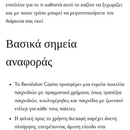
επιπλέον για το τι καθιστά αυτό το καζίνο να ξεχωρίζει
και με ποιον τρόπο μπορεί να μεγιστοποιήσετε τον
διάρκεια σας εκεί.
Βασικά σημεία
αναφοράς
Το Revolution Casino προσφέρει μια ευρεία ποικιλία
παιχνιδιών με πραγματικά χρήματα, όπως τραπέζια
παιχνιδιών, κουλοχέρηδες και παιχνίδια με ζωντανό
ντίλερ για κάθε τους παίκτες.
Η φιλική προς το χρήστη διεπαφή παρέχει άνετη
πλοήγηση, επιτρέποντας άμεση είσοδο στα