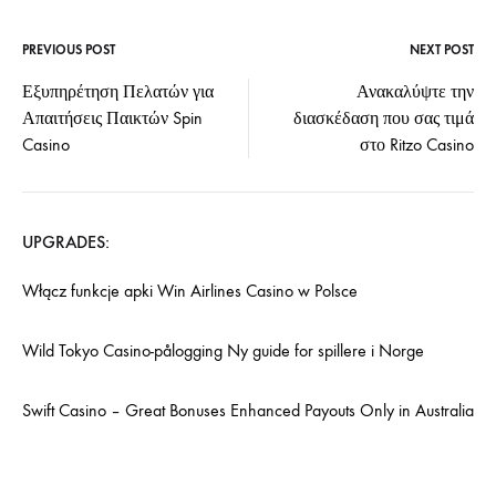
PREVIOUS POST
NEXT POST
Εξυπηρέτηση Πελατών για
Ανακαλύψτε την
Απαιτήσεις Παικτών Spin
διασκέδαση που σας τιμά
Casino
στο Ritzo Casino
UPGRADES:
Włącz funkcje apki Win Airlines Casino w Polsce
Wild Tokyo Casino-pålogging Ny guide for spillere i Norge
Swift Casino – Great Bonuses Enhanced Payouts Only in Australia
Impressum
AGB
Datenschutz
Support
©2026 YE Munich & die VOCTO Group