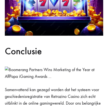
Conclusie
Samenvattend kan gezegd worden dat het systeem voor
geschiedenisregistratie van Retrozino Casino zich echt
uitblinkt in de online gamingwereld. Door ons belangrijke