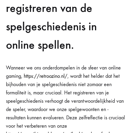
registreren van de
spelgeschiedenis in
online spellen.
Wanneer we ons onderdompelen in de sfeer van online
gaming,
https://retroozino.nl/
, wordt het helder dat het
bijhouden van je spelgeschiedenis niet zomaar een
formaliteit is, maar cruciaal. Het registreren van je
speelgeschiedenis verhoogt de verantwoordelijkheid van
de speler, waardoor we onze spelgewoonten en -
resultaten kunnen evalueren. Deze zelfreflectie is cruciaal
voor het verbeteren van onze