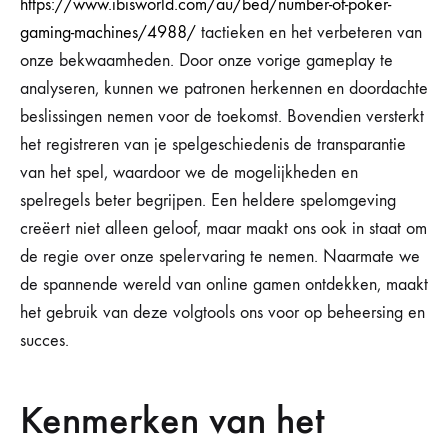
https://www.ibisworld.com/au/bed/number-of-poker-
gaming-machines/4988/
tactieken en het verbeteren van
onze bekwaamheden. Door onze vorige gameplay te
analyseren, kunnen we patronen herkennen en doordachte
beslissingen nemen voor de toekomst. Bovendien versterkt
het registreren van je spelgeschiedenis de transparantie
van het spel, waardoor we de mogelijkheden en
spelregels beter begrijpen. Een heldere spelomgeving
creëert niet alleen geloof, maar maakt ons ook in staat om
de regie over onze spelervaring te nemen. Naarmate we
de spannende wereld van online gamen ontdekken, maakt
het gebruik van deze volgtools ons voor op beheersing en
succes.
Kenmerken van het