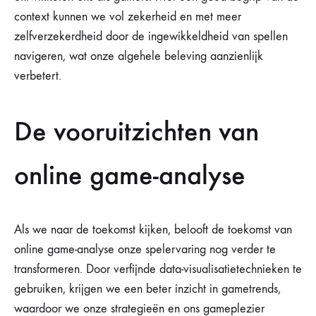
context kunnen we vol zekerheid en met meer
zelfverzekerdheid door de ingewikkeldheid van spellen
navigeren, wat onze algehele beleving aanzienlijk
verbetert.
De vooruitzichten van
online game-analyse
Als we naar de toekomst kijken, belooft de toekomst van
online game-analyse onze spelervaring nog verder te
transformeren. Door verfijnde data-visualisatietechnieken te
gebruiken, krijgen we een beter inzicht in gametrends,
waardoor we onze strategieën en ons gameplezier