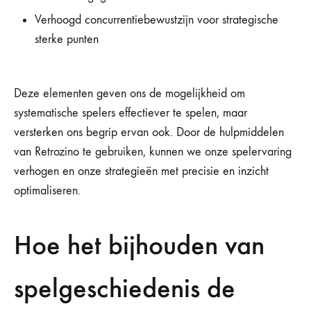
Verhoogd concurrentiebewustzijn voor strategische
sterke punten
Deze elementen geven ons de mogelijkheid om
systematische spelers effectiever te spelen, maar
versterken ons begrip ervan ook. Door de hulpmiddelen
van Retrozino te gebruiken, kunnen we onze spelervaring
verhogen en onze strategieën met precisie en inzicht
optimaliseren.
Hoe het bijhouden van
spelgeschiedenis de