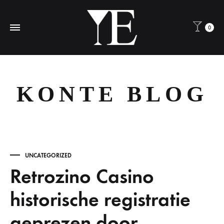
0
KONTE BLOG
UNCATEGORIZED
Retrozino Casino
historische registratie
geprezen door