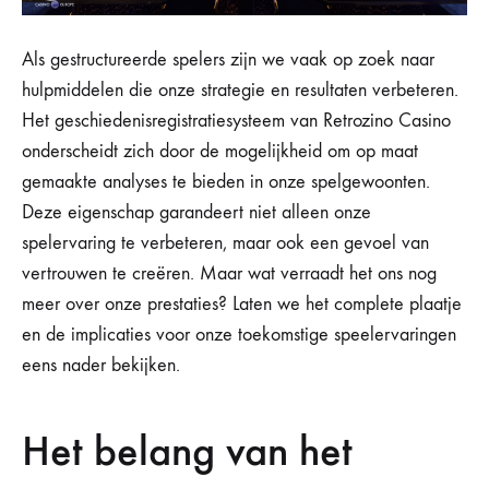
Als gestructureerde spelers zijn we vaak op zoek naar
hulpmiddelen die onze strategie en resultaten verbeteren.
Het geschiedenisregistratiesysteem van Retrozino Casino
onderscheidt zich door de mogelijkheid om op maat
gemaakte analyses te bieden in onze spelgewoonten.
Deze eigenschap garandeert niet alleen onze
spelervaring te verbeteren, maar ook een gevoel van
vertrouwen te creëren. Maar wat verraadt het ons nog
meer over onze prestaties? Laten we het complete plaatje
en de implicaties voor onze toekomstige speelervaringen
eens nader bekijken.
Het belang van het