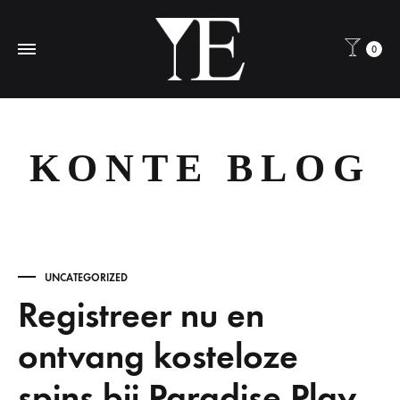
0
KONTE BLOG
UNCATEGORIZED
Registreer nu en
ontvang kosteloze
spins bij Paradise Play