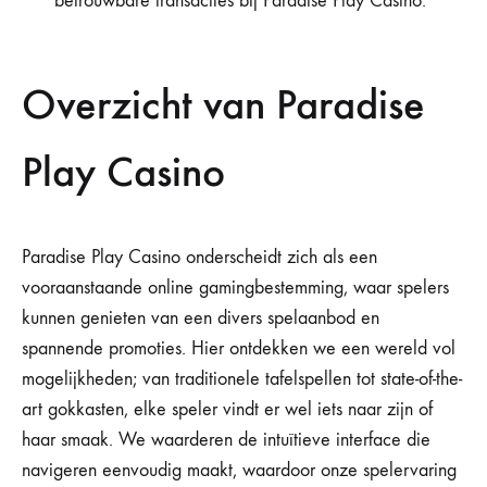
betrouwbare transacties bij Paradise Play Casino.
Overzicht van Paradise
Play Casino
Paradise Play Casino onderscheidt zich als een
vooraanstaande online gamingbestemming, waar spelers
kunnen genieten van een divers spelaanbod en
spannende promoties. Hier ontdekken we een wereld vol
mogelijkheden; van traditionele tafelspellen tot state-of-the-
art gokkasten, elke speler vindt er wel iets naar zijn of
haar smaak. We waarderen de intuïtieve interface die
navigeren eenvoudig maakt, waardoor onze spelervaring