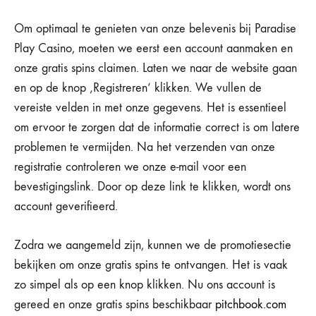
Om optimaal te genieten van onze belevenis bij Paradise
Play Casino, moeten we eerst een account aanmaken en
onze gratis spins claimen. Laten we naar de website gaan
en op de knop ‚Registreren‘ klikken. We vullen de
vereiste velden in met onze gegevens. Het is essentieel
om ervoor te zorgen dat de informatie correct is om latere
problemen te vermijden. Na het verzenden van onze
registratie controleren we onze e-mail voor een
bevestigingslink. Door op deze link te klikken, wordt ons
account geverifieerd.
Zodra we aangemeld zijn, kunnen we de promotiesectie
bekijken om onze gratis spins te ontvangen. Het is vaak
zo simpel als op een knop klikken. Nu ons account is
gereed en onze gratis spins beschikbaar
pitchbook.com