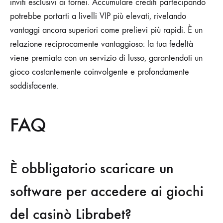
inviti esclusivi ai tornei. Accumulare crediti partecipando
potrebbe portarti a livelli VIP più elevati, rivelando
vantaggi ancora superiori come prelievi più rapidi. È un
relazione reciprocamente vantaggioso: la tua fedeltà
viene premiata con un servizio di lusso, garantendoti un
gioco costantemente coinvolgente e profondamente
soddisfacente.
FAQ
È obbligatorio scaricare un
software per accedere ai giochi
del casinò Librabet?