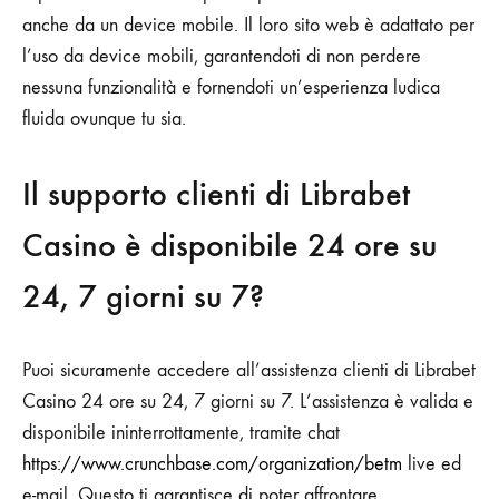
anche da un device mobile. Il loro sito web è adattato per
l’uso da device mobili, garantendoti di non perdere
nessuna funzionalità e fornendoti un’esperienza ludica
fluida ovunque tu sia.
Il supporto clienti di Librabet
Casino è disponibile 24 ore su
24, 7 giorni su 7?
Puoi sicuramente accedere all’assistenza clienti di Librabet
Casino 24 ore su 24, 7 giorni su 7. L’assistenza è valida e
disponibile ininterrottamente, tramite chat
https://www.crunchbase.com/organization/betm
live ed
e-mail. Questo ti garantisce di poter affrontare