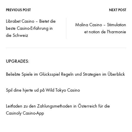
PREVIOUS POST
NEXT POST
Librabet Casino – Bietet die
Malina Casino – Stimulation
beste Casino-Erfahrung in
et notion de l'harmonie
die Schweiz
UPGRADES:
Beliebte Spiele im Glücksspiel Regeln und Strategien im Überblick
Spil dine hjerte ud på Wild Tokyo Casino
Leitfaden zu den Zahlungsmethoden in Österreich für die
Casinoly Casino-App
Impressum
AGB
Datenschutz
Support
©2026 YE Munich & die VOCTO Group