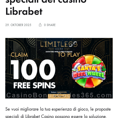
Librabet
29. OKTOBER 2025
0 SHARE
Se vuoi migliorare la tua esperienza di gioco, le proposte
speciali di Librabet Casino possono essere la soluzione.