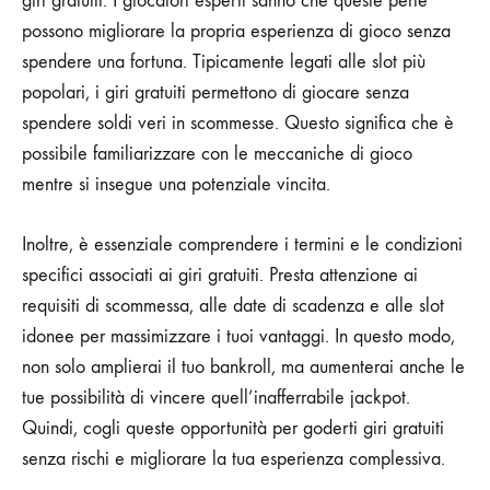
giri gratuiti. I giocatori esperti sanno che queste perle
possono migliorare la propria esperienza di gioco senza
spendere una fortuna. Tipicamente legati alle slot più
popolari, i giri gratuiti permettono di giocare senza
spendere soldi veri in scommesse. Questo significa che è
possibile familiarizzare con le meccaniche di gioco
mentre si insegue una potenziale vincita.
Inoltre, è essenziale comprendere i termini e le condizioni
specifici associati ai giri gratuiti. Presta attenzione ai
requisiti di scommessa, alle date di scadenza e alle slot
idonee per massimizzare i tuoi vantaggi. In questo modo,
non solo amplierai il tuo bankroll, ma aumenterai anche le
tue possibilità di vincere quell’inafferrabile jackpot.
Quindi, cogli queste opportunità per goderti giri gratuiti
senza rischi e migliorare la tua esperienza complessiva.