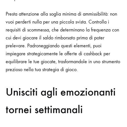
Presta attenzione alla soglia minima di ammissibilità: non
vuoi perderti nulla per una piccola svista. Controlla i
requisiti di scommessa, che determinano la frequenza con
cui devi giocare il saldo rimborsato prima di poter
prelevare. Padroneggiando questi elementi, puoi
impiegare strategicamente le offerte di cashback per
equilibrare le tue giocate, trasformandole in uno strumento
prezioso nella tua strategia di gioco.
Unisciti agli emozionanti
tornei settimanali