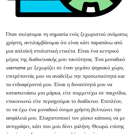
Όταν σκέφτομαι τη σημασία ενός ξεχωριστού ονόματος
χρήστη, αντιλαμβάνομαι ότι είναι κάτι παραπάνω από
μια απλοϊκή στολιστική ετικέτα. Είναι ένα κεντρικό
μέρος της διαδικτυακής μου ταυτότητας. Ένα μοναδικό
username με ξεχωρίζει σε έναν γεμάτο ψηφιακό χώρο,
επιτρέποντάς μου να αναδείξω την προσωπικότητα και
τα ενδιαφέροντά μου. Είναι η δυνατότητά μου να
κατασκευάσω μια μάρκα, είτε συμμετέχω σε παιχνίδια,
επικοινωνώ είτε περιηγούμαι το διαδίκτυο. Επιπλέον,
το να έχω ένα μοναδικό όνομα χρήστη βελτιώνει την
ασφάλειά μου. Ελαχιστοποιεί τον ρίσκο κάποιος να με
αντιγράψει, κάτι που μου δίνει γαλήνη. Θεωρώ επίσης