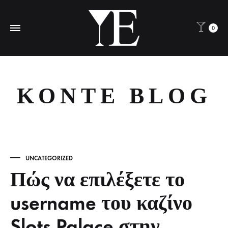
0
KONTE BLOG
UNCATEGORIZED
Πώς να επιλέξετε το
username του καζίνο
Slots Palace στην