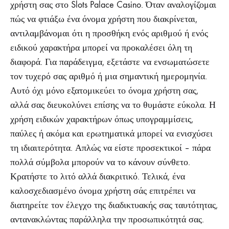
χρήστη σας στο Slots Palace Casino. Όταν αναλογίζομαι
πώς να φτιάξω ένα όνομα χρήστη που διακρίνεται,
αντιλαμβάνομαι ότι η προσθήκη ενός αριθμού ή ενός
ειδικού χαρακτήρα μπορεί να προκαλέσει όλη τη
διαφορά. Για παράδειγμα, εξετάστε να ενσωματώσετε
τον τυχερό σας αριθμό ή μια σημαντική ημερομηνία.
Αυτό όχι μόνο εξατομικεύει το όνομα χρήστη σας,
αλλά σας διευκολύνει επίσης να το θυμάστε εύκολα. Η
χρήση ειδικών χαρακτήρων όπως υπογραμμίσεις,
παύλες ή ακόμα και ερωτηματικά μπορεί να ενισχύσει
τη ιδιαιτερότητα. Απλώς να είστε προσεκτικοί – πάρα
πολλά σύμβολα μπορούν να το κάνουν σύνθετο.
Κρατήστε το λιτό αλλά διακριτικό. Τελικά, ένα
καλοσχεδιασμένο όνομα χρήστη σάς επιτρέπει να
διατηρείτε τον έλεγχο της διαδικτυακής σας ταυτότητας,
αντανακλώντας παράλληλα την προσωπικότητά σας.