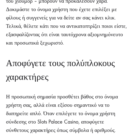
του χιούμορ – μπορούν να προκαλέσουν χαρά.
Δοκιμάστε το όνομα χρήστη που έχετε επιλέξει με
φίλους ή συγγενείς για να δείτε αν σας κάνει κλικ.
Τελικά, θέλετε κάτι που να αντικατοπτρίζει ποιοι είστε,
εξασφαλίζοντας ότι είναι ταυτόχρονα αξιομνημόνευτο
και προσωπικά ξεχωριστό.
Αποφύγετε τους πολύπλοκους
χαρακτήρες
Η προσωπική σημασία προσθέτει βάθος στο όνομα
χρήστη σας, αλλά είναι εξίσου σημαντικό να το
διατηρείτε απλό. Όταν επιλέγετε το όνομα χρήστη
σύνδεσης στο Slots Palace Casino, αποφύγετε
σύνθετους χαρακτήρες όπως σύμβολα ή αριθμούς.