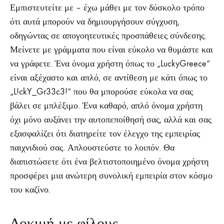
Εμπιστευτείτε με – έχω μάθει με τον δύσκολο τρόπο
ότι αυτά μπορούν να δημιουργήσουν σύγχυση,
οδηγώντας σε απογοητευτικές προσπάθειες σύνδεσης.
Μείνετε με γράμματα που είναι εύκολο να θυμάστε και
να γράφετε. Ένα όνομα χρήστη όπως το „LuckyGreece“
είναι αξέχαστο και απλό, σε αντίθεση με κάτι όπως το
„L!ckY_Gr33c3!“ που θα μπορούσε εύκολα να σας
βάλει σε μπλέξιμο. Ένα καθαρό, απλό όνομα χρήστη
όχι μόνο αυξάνει την αυτοπεποίθησή σας, αλλά και σας
εξασφαλίζει ότι διατηρείτε τον έλεγχο της εμπειρίας
παιχνιδιού σας. Απλουστεύστε το λοιπόν. Θα
διαπιστώσετε ότι ένα βελτιστοποιημένο όνομα χρήστη
προσφέρει μια ανώτερη συνολική εμπειρία στον κόσμο
του καζίνο.
Δοκιμή με φίλους