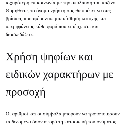
ισχυρότερη επικοινωνία με την απόλαυση του καζίνο.
Θυμηθείτε, το όνομα χρήστη σας θα πρέπει να σας
βρίσκει, προσφέροντας μια αίσθηση κατοχής και
υπερηφάνειας κάθε φορά που εισέρχεστε και
διασκεδάζετε.
Χρήση ψηφίων και
ειδικών χαρακτήρων με
προσοχή
Οι αριθμοί και οι σύμβολα μπορούν να τροποποιήσουν
τα δεδομένα όσον αφορά τη κατασκευή του ονόματος