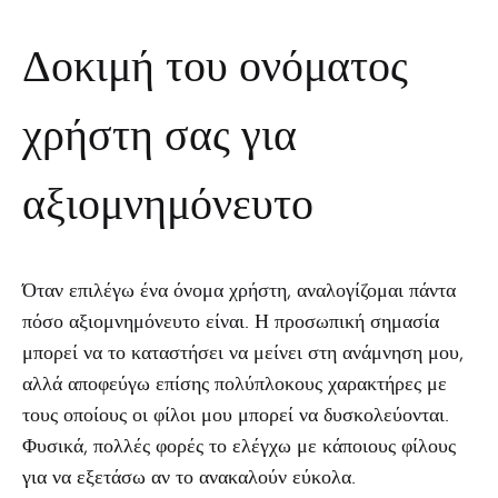
Δοκιμή του ονόματος
χρήστη σας για
αξιομνημόνευτο
Όταν επιλέγω ένα όνομα χρήστη, αναλογίζομαι πάντα
πόσο αξιομνημόνευτο είναι. Η προσωπική σημασία
μπορεί να το καταστήσει να μείνει στη ανάμνηση μου,
αλλά αποφεύγω επίσης πολύπλοκους χαρακτήρες με
τους οποίους οι φίλοι μου μπορεί να δυσκολεύονται.
Φυσικά, πολλές φορές το ελέγχω με κάποιους φίλους
για να εξετάσω αν το ανακαλούν εύκολα.