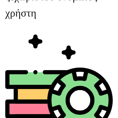
χρήστη