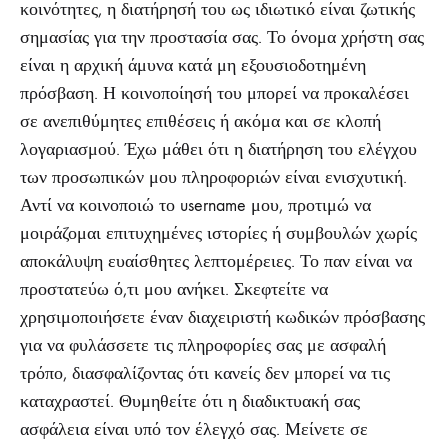
κοινότητες, η διατήρησή του ως ιδιωτικό είναι ζωτικής
σημασίας για την προστασία σας. Το όνομα χρήστη σας
είναι η αρχική άμυνα κατά μη εξουσιοδοτημένη
πρόσβαση. Η κοινοποίησή του μπορεί να προκαλέσει
σε ανεπιθύμητες επιθέσεις ή ακόμα και σε κλοπή
λογαριασμού. Έχω μάθει ότι η διατήρηση του ελέγχου
των προσωπικών μου πληροφοριών είναι ενισχυτική.
Αντί να κοινοποιώ το username μου, προτιμώ να
μοιράζομαι επιτυχημένες ιστορίες ή συμβουλών χωρίς
αποκάλυψη ευαίσθητες λεπτομέρειες. Το παν είναι να
προστατεύω ό,τι μου ανήκει. Σκεφτείτε να
χρησιμοποιήσετε έναν διαχειριστή κωδικών πρόσβασης
για να φυλάσσετε τις πληροφορίες σας με ασφαλή
τρόπο, διασφαλίζοντας ότι κανείς δεν μπορεί να τις
καταχραστεί. Θυμηθείτε ότι η διαδικτυακή σας
ασφάλεια είναι υπό τον έλεγχό σας. Μείνετε σε