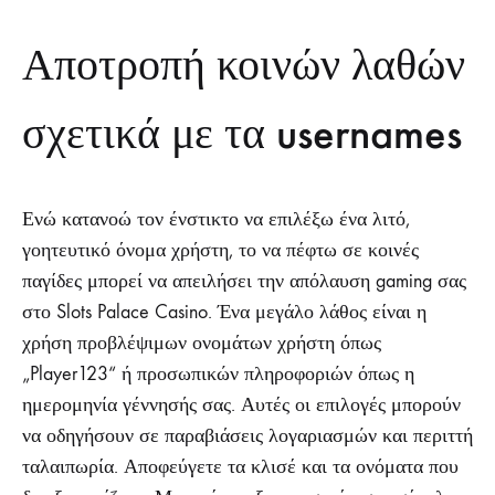
Αποτροπή κοινών λαθών
σχετικά με τα usernames
Ενώ κατανοώ τον ένστικτο να επιλέξω ένα λιτό,
γοητευτικό όνομα χρήστη, το να πέφτω σε κοινές
παγίδες μπορεί να απειλήσει την απόλαυση gaming σας
στο Slots Palace Casino. Ένα μεγάλο λάθος είναι η
χρήση προβλέψιμων ονομάτων χρήστη όπως
„Player123“ ή προσωπικών πληροφοριών όπως η
ημερομηνία γέννησής σας. Αυτές οι επιλογές μπορούν
να οδηγήσουν σε παραβιάσεις λογαριασμών και περιττή
ταλαιπωρία. Αποφεύγετε τα κλισέ και τα ονόματα που