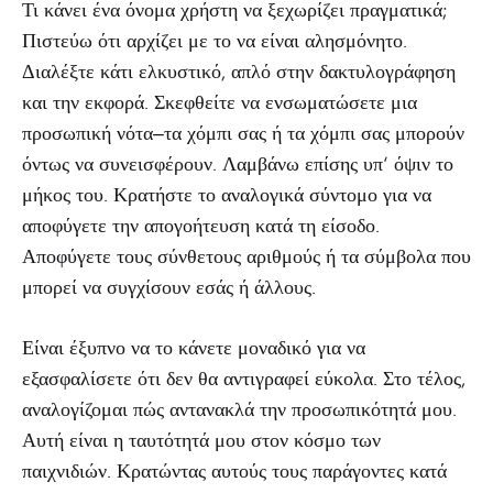
Τι κάνει ένα όνομα χρήστη να ξεχωρίζει πραγματικά;
Πιστεύω ότι αρχίζει με το να είναι αλησμόνητο.
Διαλέξτε κάτι ελκυστικό, απλό στην δακτυλογράφηση
και την εκφορά. Σκεφθείτε να ενσωματώσετε μια
προσωπική νότα—τα χόμπι σας ή τα χόμπι σας μπορούν
όντως να συνεισφέρουν. Λαμβάνω επίσης υπ‘ όψιν το
μήκος του. Κρατήστε το αναλογικά σύντομο για να
αποφύγετε την απογοήτευση κατά τη είσοδο.
Αποφύγετε τους σύνθετους αριθμούς ή τα σύμβολα που
μπορεί να συγχίσουν εσάς ή άλλους.
Είναι έξυπνο να το κάνετε μοναδικό για να
εξασφαλίσετε ότι δεν θα αντιγραφεί εύκολα. Στο τέλος,
αναλογίζομαι πώς αντανακλά την προσωπικότητά μου.
Αυτή είναι η ταυτότητά μου στον κόσμο των
παιχνιδιών. Κρατώντας αυτούς τους παράγοντες κατά