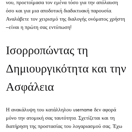
νου, προετοίμασα τον εμένα τόσο για την απόλαυση
όσο και για μια αποδοτική διαδικτυακή παρουσία.
Αναλάβετε τον χειρισμό της διαλογής ονόματος χρήστη
—είναι η πρώτη σας εντύπωση!
Ισορροπώντας τη
Δημιουργικότητα και την
Ασφάλεια
Η ανακάλυψη του κατάλληλου username δεν αφορά
μόνο την ατομική σας ταυτότητα. Σχετίζεται και τη
διατήρηση της προστασίας του λογαριασμού σας. Έχω