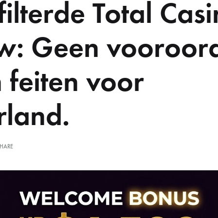
ilterde Total Cas
w: Geen vooroord
 feiten voor
land.
SHARE