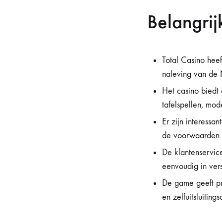
Belangrij
Total Casino heef
naleving van de 
Het casino biedt
tafelspellen, mo
Er zijn interessa
de voorwaarden e
De klantenservice
eenvoudig in ver
De game geeft pri
en zelfuitsluitin