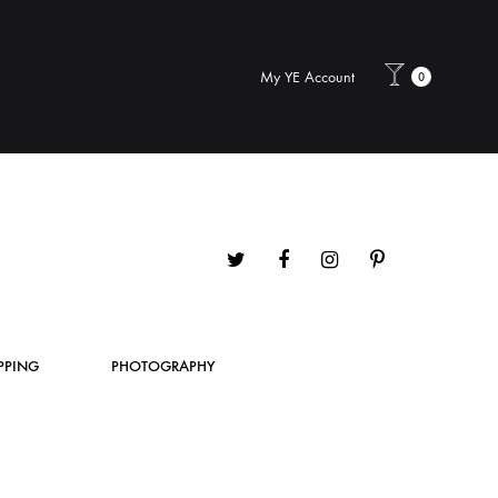
My YE Account
0
Twitter
Facebook
Instagram
Pinterest
PPING
PHOTOGRAPHY