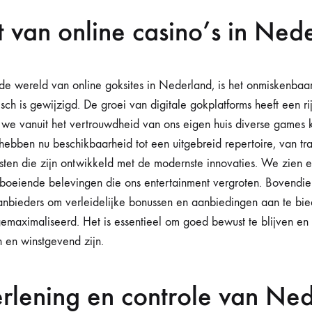
 van online casino’s in Ned
 de wereld van online goksites in Nederland, is het onmiskenba
isch is gewijzigd. De groei van digitale gokplatforms heeft een r
we vanuit het vertrouwdheid van ons eigen huis diverse games k
ebben nu beschikbaarheid tot een uitgebreid repertoire, van tra
sten die zijn ontwikkeld met de modernste innovaties. We zien 
n boeiende belevingen die ons entertainment vergroten. Bovendi
anbieders om verleidelijke bonussen en aanbiedingen aan te bi
emaximaliseerd. Het is essentieel om goed bewust te blijven en
h en winstgevend zijn.
erlening en controle van Ne