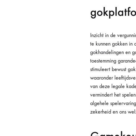
gokplatf
Inzicht in de vergunn
te kunnen gokken in d
gokhandelingen en ga
toestemming garandee
stimuleert bewust gok
waaronder leeftijdsve
van deze legale kade
vermindert het spelen
algehele spelervarin
zekerheid en ons welzi
Gamekeuz