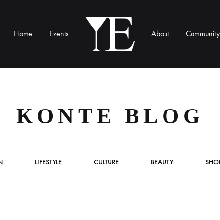
Home
Events
About
Community
YE
Munich
KONTE BLOG
N
LIFESTYLE
CULTURE
BEAUTY
SHO