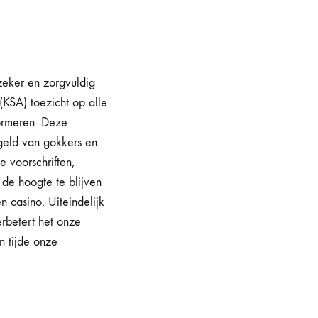
 zeker en zorgvuldig
(KSA) toezicht op alle
ormeren. Deze
geld van gokkers en
 voorschriften,
 de hoogte te blijven
 casino. Uiteindelijk
erbetert het onze
n tijde onze