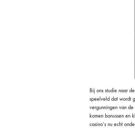
Bij ons studie naar de
speelveld dat wordt 
vergunningen van de 
komen bonussen en kl
casino’s nu echt onde