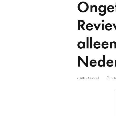
Ongef
Revie
alleen
Neder
7. JANUAR 2026
0 