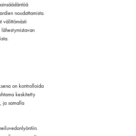
 Lainsäädäntöä
dardien noudattamista.
t välittömästi
 lähestymistavan
ista.
ksena on kontrolloida
ohtama keskitetty
, ja samalla
eiluvedonlyöntiin.