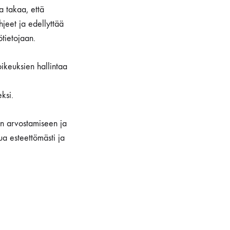
a takaa, että
hjeet ja edellyttää
ötietojaan.
ikeuksien hallintaa
ksi.
en arvostamiseen ja
ua esteettömästi ja