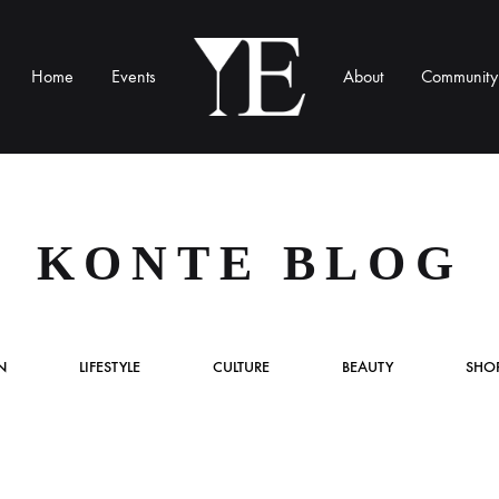
Home
Events
About
Community
YE
Munich
KONTE BLOG
N
LIFESTYLE
CULTURE
BEAUTY
SHO