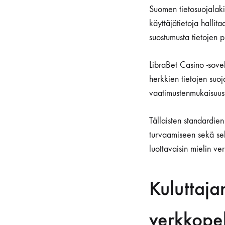
Suomen tietosuojalaki
käyttäjätietoja hallit
suostumusta tietojen p
LibraBet Casino -sove
herkkien tietojen suoj
vaatimustenmukaisuust
Tällaisten standardie
turvaamiseen sekä sell
luottavaisin mielin ver
Kuluttaj
verkkope