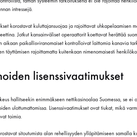
ntrollista, tämän systeemin tarkoituksena ei ole rajoittaa henkil
nnan intressejä.
ukset korostavat kuluttajansuojaa ja rajoittavat uhkapelaamisen m
eettina. Jotkut kansainväliset operaattorit koettavat herättää suo
 aikaan paikallisviranomaiset kontrolloivat laittomia kanavia tar
den täyttämisen rajoittamatta kuitenkaan nimenomaisesti henkilöko
noiden lisenssivaatimukset
ikeus hallitseekin enimmäkseen nettikasinoalaa Suomessa, se ei
oiden ulottumattomissa. Lisenssivaatimukset ovat tiukat, mikä varm
vat toimia.
stavat sitoutumista alan rehellisyyden ylläpitämiseen samalla ku