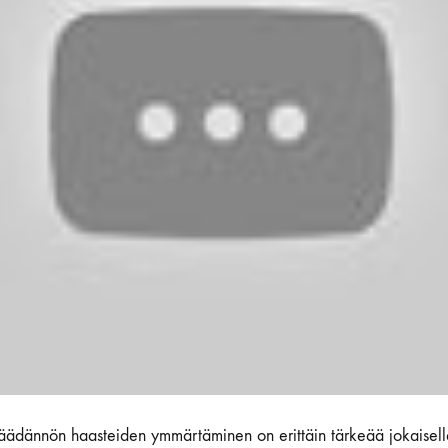
äädännön haasteiden ymmärtäminen on erittäin tärkeää jokaisell