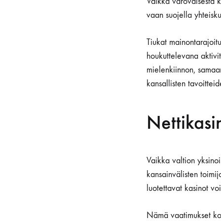
Vaikka varovaisesta ko
vaan suojella yhteisku
Tiukat mainontarajoit
houkuttelevana aktivit
mielenkiinnon, samaan
kansallisten tavoittei
Nettikasi
Vaikka valtion yksino
kansainvälisten toimij
luotettavat kasinot voi
Nämä vaatimukset koro