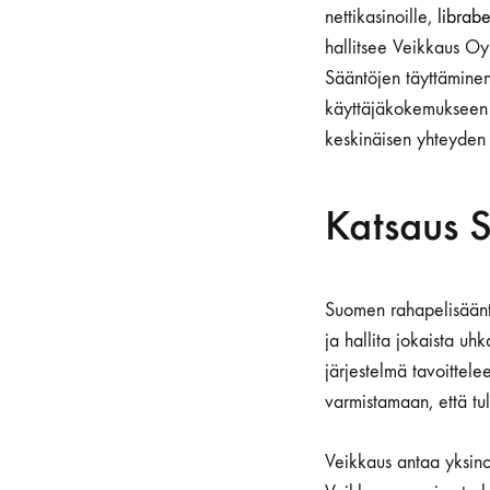
nettikasinoille,
librab
hallitsee Veikkaus Oy:
Sääntöjen täyttäminen 
käyttäjäkokemukseen 
keskinäisen yhteyden 
Katsaus 
Suomen rahapelisäänte
ja hallita jokaista u
järjestelmä tavoittele
varmistamaan, että tul
Veikkaus antaa yksino