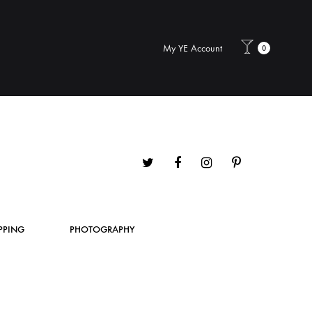
My YE Account
0
Twitter
Facebook
Instagram
Pinterest
PPING
PHOTOGRAPHY