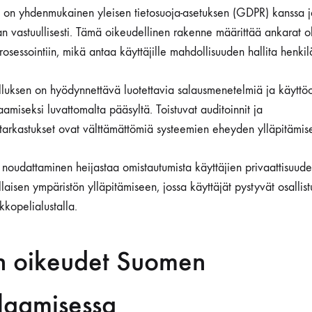
 on yhdenmukainen yleisen tietosuoja-asetuksen (GDPR) kanssa j
aan vastuullisesti. Tämä oikeudellinen rakenne määrittää ankarat o
rosessointiin, mikä antaa käyttäjille mahdollisuuden hallita henkil
lluksen on hyödynnettävä luotettavia salausmenetelmiä ja käyttöo
aamiseksi luvattomalta pääsyltä. Toistuvat auditoinnit ja
arkastukset ovat välttämättömiä systeemien eheyden ylläpitämise
n noudattaminen heijastaa omistautumista käyttäjien privaattisuud
aisen ympäristön ylläpitämiseen, jossa käyttäjät pystyvät osallist
kkopelialustalla.
an oikeudet Suomen
laamisessa