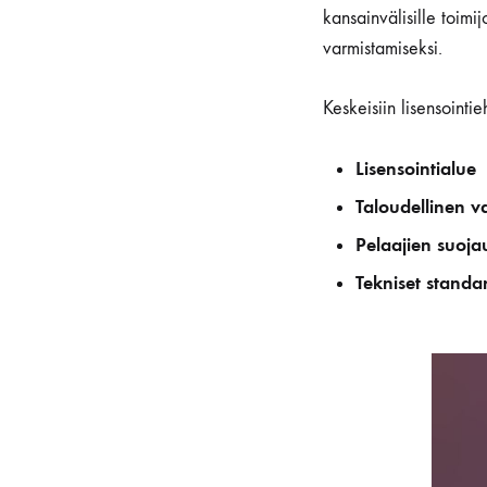
kansainvälisille toimi
varmistamiseksi.
Keskeisiin lisensointie
Lisensointialue
Taloudellinen 
Pelaajien suoja
Tekniset standar