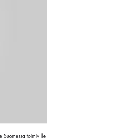
e Suomessa toimiville