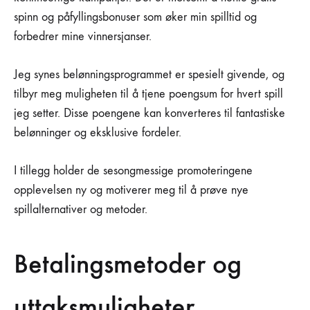
spinn og påfyllingsbonuser som øker min spilltid og
forbedrer mine vinnersjanser.
Jeg synes belønningsprogrammet er spesielt givende, og
tilbyr meg muligheten til å tjene poengsum for hvert spill
jeg setter. Disse poengene kan konverteres til fantastiske
belønninger og eksklusive fordeler.
I tillegg holder de sesongmessige promoteringene
opplevelsen ny og motiverer meg til å prøve nye
spillalternativer og metoder.
Betalingsmetoder og
uttaksmuligheter