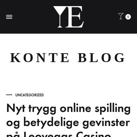
0
KONTE BLOG
UNCATEGORIZED
Nyt trygg online spilling
og betydelige gevinster
på Leovegas Casino