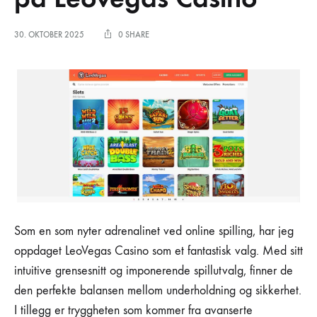
30. OKTOBER 2025
0 SHARE
Som en som nyter adrenalinet ved online spilling, har jeg
oppdaget LeoVegas Casino som et fantastisk valg. Med sitt
intuitive grensesnitt og imponerende spillutvalg, finner de
den perfekte balansen mellom underholdning og sikkerhet.
I tillegg er tryggheten som kommer fra avanserte