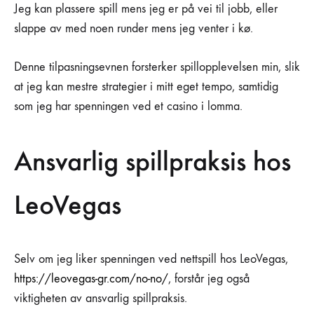
Jeg kan plassere spill mens jeg er på vei til jobb, eller
slappe av med noen runder mens jeg venter i kø.
Denne tilpasningsevnen forsterker spillopplevelsen min, slik
at jeg kan mestre strategier i mitt eget tempo, samtidig
som jeg har spenningen ved et casino i lomma.
Ansvarlig spillpraksis hos
LeoVegas
Selv om jeg liker spenningen ved nettspill hos LeoVegas,
https://leovegas-gr.com/no-no/
, forstår jeg også
viktigheten av ansvarlig spillpraksis.