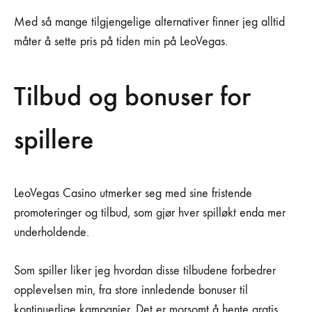
Med så mange tilgjengelige alternativer finner jeg alltid
måter å sette pris på tiden min på LeoVegas.
Tilbud og bonuser for
spillere
LeoVegas Casino utmerker seg med sine fristende
promoteringer og tilbud, som gjør hver spilløkt enda mer
underholdende.
Som spiller liker jeg hvordan disse tilbudene forbedrer
opplevelsen min, fra store innledende bonuser til
kontinuerlige kampanjer. Det er morsomt å hente gratis