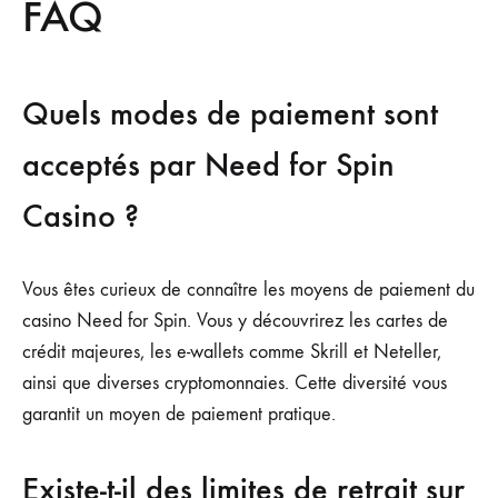
FAQ
Quels modes de paiement sont
acceptés par Need for Spin
Casino ?
Vous êtes curieux de connaître les moyens de paiement du
casino Need for Spin. Vous y découvrirez les cartes de
crédit majeures, les e-wallets comme Skrill et Neteller,
ainsi que diverses cryptomonnaies. Cette diversité vous
garantit un moyen de paiement pratique.
Existe-t-il des limites de retrait sur