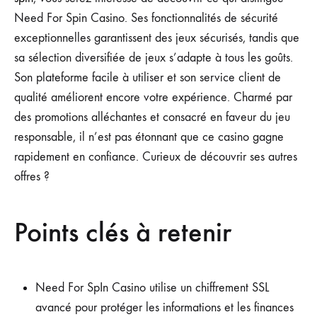
Need For Spin Casino. Ses fonctionnalités de sécurité
exceptionnelles garantissent des jeux sécurisés, tandis que
sa sélection diversifiée de jeux s’adapte à tous les goûts.
Son plateforme facile à utiliser et son service client de
qualité améliorent encore votre expérience. Charmé par
des promotions alléchantes et consacré en faveur du jeu
responsable, il n’est pas étonnant que ce casino gagne
rapidement en confiance. Curieux de découvrir ses autres
offres ?
Points clés à retenir
Need For SpIn Casino utilise un chiffrement SSL
avancé pour protéger les informations et les finances