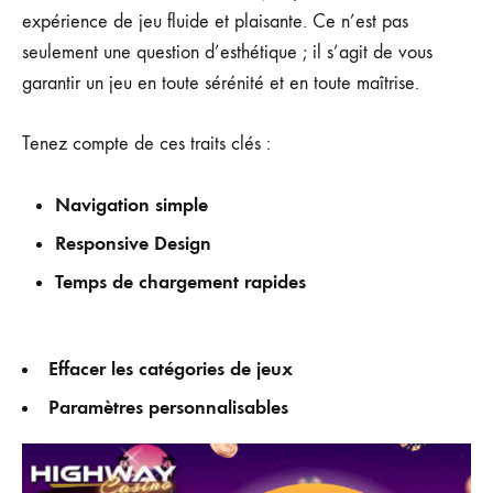
expérience de jeu fluide et plaisante. Ce n’est pas
seulement une question d’esthétique ; il s’agit de vous
garantir un jeu en toute sérénité et en toute maîtrise.
Tenez compte de ces traits clés :
Navigation simple
Responsive Design
Temps de chargement rapides
Effacer les catégories de jeux
Paramètres personnalisables