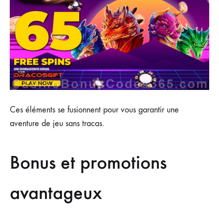
Ces éléments se fusionnent pour vous garantir une
aventure de jeu sans tracas.
Bonus et promotions
avantageux