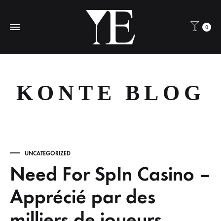
0
KONTE BLOG
UNCATEGORIZED
Need For SpIn Casino –
Apprécié par des
milliers de joueurs