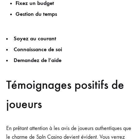
Fixez un budget
Gestion du temps
Soyez au courant
Connaissance de soi
Demandez de l’aide
Témoignages positifs de
joueurs
En prêtant attention à les avis de joueurs authentiques que
le charme de SpIn Casino devient évident. Vous verrez