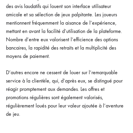
des avis laudatifs qui louent son interface utilisateur
amicale et sa sélection de jeux palpitante. Les joueurs
mentionnent fréquemment la aisance de l’expérience,
mettant en avant la facilité d’utilisation de la plateforme.
Nombre d’entre eux valorisent l’efficience des options
bancaires, la rapidité des retraits et la multiplicité des
moyens de paiement.
D’autres encore ne cessent de louer sur l’remarquable
service à la clientèle, qui, d’après eux, se distingué pour
réagir promptement aux demandes. Les offres et
promotions régulières sont également valorisés,
régulièrement loués pour leur valeur ajoutée à l’aventure
de jeu.