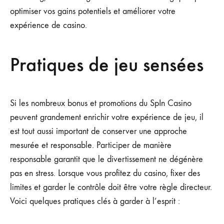
optimiser vos gains potentiels et améliorer votre
expérience de casino.
Pratiques de jeu sensées
Si les nombreux bonus et promotions du SpIn Casino
peuvent grandement enrichir votre expérience de jeu, il
est tout aussi important de conserver une approche
mesurée et responsable. Participer de manière
responsable garantit que le divertissement ne dégénère
pas en stress. Lorsque vous profitez du casino, fixer des
limites et garder le contrôle doit être votre règle directeur.
Voici quelques pratiques clés à garder à l’esprit :