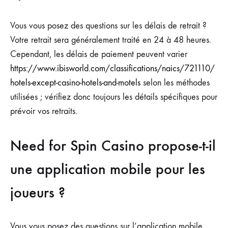
Vous vous posez des questions sur les délais de retrait ?
Votre retrait sera généralement traité en 24 à 48 heures.
Cependant, les délais de paiement peuvent varier
https://www.ibisworld.com/classifications/naics/721110/
hotels-except-casino-hotels-and-motels
selon les méthodes
utilisées ; vérifiez donc toujours les détails spécifiques pour
prévoir vos retraits.
Need for Spin Casino propose-t-il
une application mobile pour les
joueurs ?
Vous vous posez des questions sur l’application mobile.