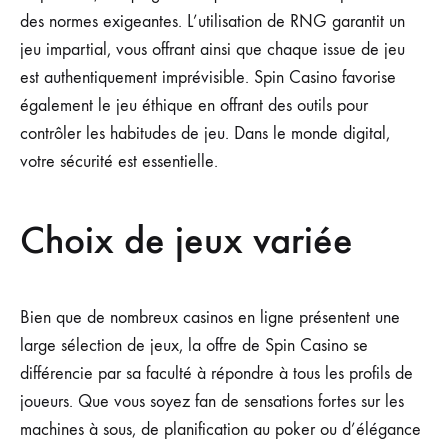
des normes exigeantes. L’utilisation de RNG garantit un
jeu impartial, vous offrant ainsi que chaque issue de jeu
est authentiquement imprévisible. Spin Casino favorise
également le jeu éthique en offrant des outils pour
contrôler les habitudes de jeu. Dans le monde digital,
votre sécurité est essentielle.
Choix de jeux variée
Bien que de nombreux casinos en ligne présentent une
large sélection de jeux, la offre de Spin Casino se
différencie par sa faculté à répondre à tous les profils de
joueurs. Que vous soyez fan de sensations fortes sur les
machines à sous, de planification au poker ou d’élégance