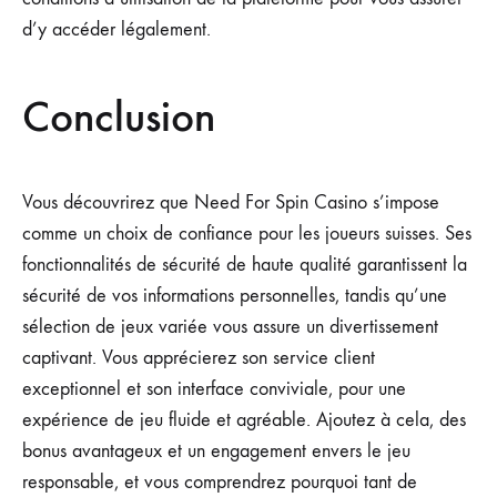
d’y accéder légalement.
Conclusion
Vous découvrirez que Need For Spin Casino s’impose
comme un choix de confiance pour les joueurs suisses. Ses
fonctionnalités de sécurité de haute qualité garantissent la
sécurité de vos informations personnelles, tandis qu’une
sélection de jeux variée vous assure un divertissement
captivant. Vous apprécierez son service client
exceptionnel et son interface conviviale, pour une
expérience de jeu fluide et agréable. Ajoutez à cela, des
bonus avantageux et un engagement envers le jeu
responsable, et vous comprendrez pourquoi tant de