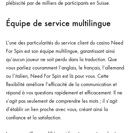
plébiscité par de milliers de participants en Suisse.
Équipe de service multilingue
L’une des particularités du service client du casino Need
For Spin est son équipe multilingue, garantissant ainsi
qu’aucun joueur ne soit perdu dans la traduction. Que
vous parliez couramment l’anglais, le français, l’allemand
ou l’italien, Need For Spin est là pour vous. Cette
flexibilité améliore l’efficacité de la communication et
répond à vos questions rapidement et efficacement. Il ne
s’agit pas seulement de comprendre les mots ; il s’agit
d’établir un lien proche avec vous, créant ainsi la
confiance et la satisfaction.