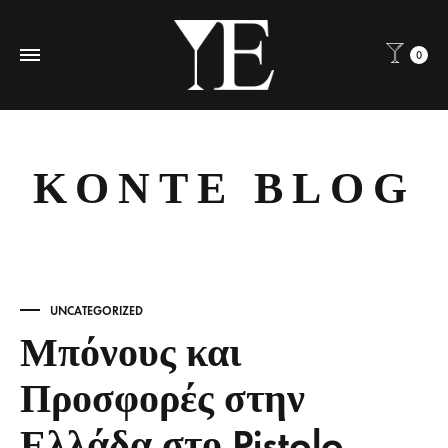
0
KONTE BLOG
UNCATEGORIZED
Μπόνους και
Προσφορές στην
Ελλάδα στο Pistolo