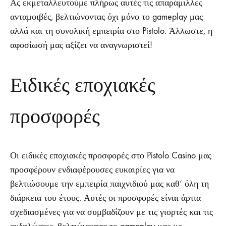
Ας εκμεταλλευτούμε πλήρως αυτές τις απαράμιλλες
ανταμοιβές, βελτιώνοντας όχι μόνο το gameplay μας
αλλά και τη συνολική εμπειρία στο Pistolo. Άλλωστε, η
αφοσίωσή μας αξίζει να αναγνωριστεί!
Ειδικές εποχιακές
προσφορές
Οι ειδικές εποχιακές προσφορές στο Pistolo Casino μας
προσφέρουν ενδιαφέρουσες ευκαιρίες για να
βελτιώσουμε την εμπειρία παιχνιδιού μας καθ‘ όλη τη
διάρκεια του έτους. Αυτές οι προσφορές είναι άρτια
σχεδιασμένες για να συμβαδίζουν με τις γιορτές και τις