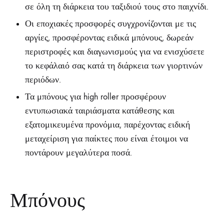
σε όλη τη διάρκεια του ταξιδιού τους στο παιχνίδι.
Οι εποχιακές προσφορές συγχρονίζονται με τις
αργίες, προσφέροντας ειδικά μπόνους, δωρεάν
περιστροφές και διαγωνισμούς για να ενισχύσετε
το κεφάλαιό σας κατά τη διάρκεια των γιορτινών
περιόδων.
Τα μπόνους για high roller προσφέρουν
εντυπωσιακά ταιριάσματα κατάθεσης και
εξατομικευμένα προνόμια, παρέχοντας ειδική
μεταχείριση για παίκτες που είναι έτοιμοι να
ποντάρουν μεγαλύτερα ποσά.
Μπόνους