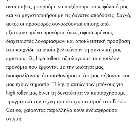
ανταμοιβές, μπορούμε να αυξήσουμε το κεφάλαιό μας
και να μεγιστοποιήσουμε τις δυνατές αποδόσεις. Συχνά,
αυτές οι προσφορές συνοδεύονται επίσης από
εξατομικευμένα προνόμια, όπως αφοσιωμένους
διαχειριστές λογαριασμών και αποκλειστική πρόσβαση
στο παιχνίδι, τα οποία βελτιώνουν τη συνολική μας
εμπειρία. Ως high rollers, αξιολογούμε τα επιπλέον
προνόμια που έρχονται με την ιδιότητά μας,
διασφαλίζοντας ότι αισθανόμαστε ότι μας σέβονται και
μας έχουν σημασία. Η λήψη αυτών των μπόνους για
high roller μας δίνει τη δυνατότητα να κυριαρχήσουμε
πραγματικά την τέχνη του στοιχηματισμού στο Pistolo
Casino, χαίροντας παράλληλα κάθε ενδιαφέρουσα
στιγμή.