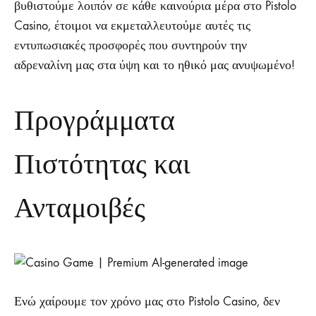
βυθιστούμε λοιπόν σε κάθε καινούρια μέρα στο Pistolo
Casino, έτοιμοι να εκμεταλλευτούμε αυτές τις
εντυπωσιακές προσφορές που συντηρούν την
αδρεναλίνη μας στα ύψη και το ηθικό μας ανυψωμένο!
Προγράμματα
Πιστότητας και
Ανταμοιβές
Ενώ χαίρουμε τον χρόνο μας στο Pistolo Casino, δεν