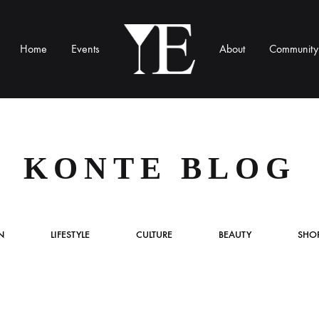
Home
Events
About
Community
YE
Munich
KONTE BLOG
N
LIFESTYLE
CULTURE
BEAUTY
SHO