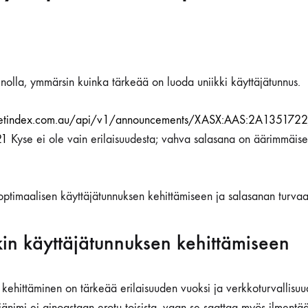
sinolla, ymmärsin kuinka tärkeää on luoda uniikki käyttäjätunnus.
rketindex.com.au/api/v1/announcements/XASX:AAS:2A1351722/p
21
Kyse ei ole vain erilaisuudesta; vahva salasana on äärimmäisen
optimaalisen käyttäjätunnuksen kehittämiseen ja salasanan turva
kin käyttäjätunnuksen kehittämiseen
 kehittäminen on tärkeää erilaisuuden vuoksi ja verkkoturvallisu
nimi ei ainoastaan erotu toisista, vaan se saattaa myös ilmentää 