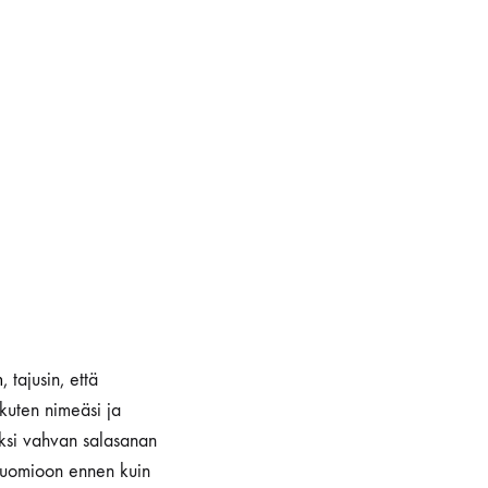
m
, tajusin, että
kuten nimeäsi ja
äksi vahvan salasanan
 huomioon ennen kuin