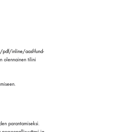
df/inline/aasf-fund-
 olennainen tilini
amiseen.
uden parantamiseksi.
persoonallisuuttasi ja