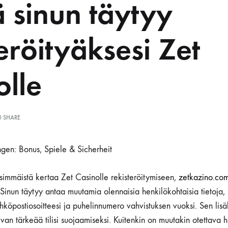
 sinun täytyy
eröityäksesi Zet
olle
0 SHARE
ensimmäistä kertaa Zet Casinolle rekisteröitymiseen,
zetkazino.co
Sinun täytyy antaa muutamia olennaisia henkilökohtaisia tietoja, 
sähköpostiosoitteesi ja puhelinnumero vahvistuksen vuoksi. Sen lis
van tärkeää tilisi suojaamiseksi. Kuitenkin on muutakin otettava