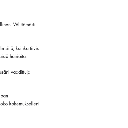
linen. Välittömästi
 siitä, kuinka tiivis
siä häiriöitä.
ssäni vaadittuja
kiaan
n koko kokemukselleni.