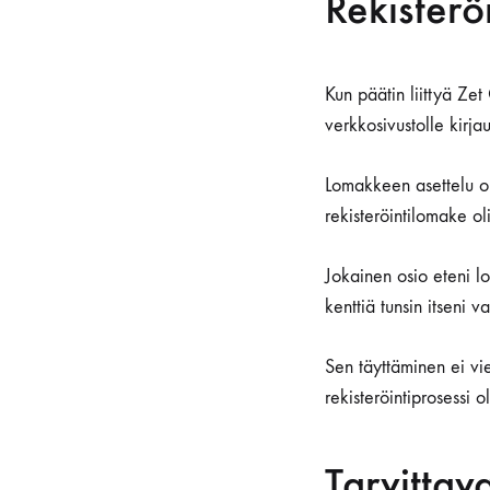
Rekisterö
Kun päätin liittyä Zet
verkkosivustolle kirja
Lomakkeen asettelu opa
rekisteröintilomake ol
Jokainen osio eteni lo
kenttiä tunsin itseni 
Sen täyttäminen ei vie
rekisteröintiprosessi 
Tarvittav