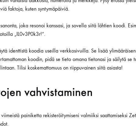
kuin vähäisiä aakkosia, numeroita ja merkkejä. Pysy erossa yleisi
äviä faktoja, kuten syntymäpäiviä.
 sanonta, joka resonoi kanssasi, ja sovella siitä lähtien koodi. Es
otoilla „IL0v3P0k3r!“.
käytä identtistä koodia useilla verkkosivuilla. Se lisää ylimääräise
rtamattoman koodin, pidä se tieto omana tietonasi ja säilytä se t
lintaan. Tilisi koskemattomuus on riippuvainen siitä asiasta!
tojen vahvistaminen
iimeistä painiketta rekisteröitymiseni valmiiksi saattamiseksi Ze
dot.