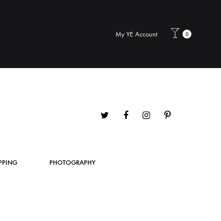
My YE Account
0
Twitter
Facebook
Instagram
Pinterest
PPING
PHOTOGRAPHY