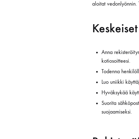
aloitat vedonlyönnin. 
Keskeiset
Anna rekisteröity
kotiosoitteesi.
Todenna henkilöll
Luo uniikki käyttä
Hyväksykää käyttö
Suorita sähköpost
suojaamiseksi.