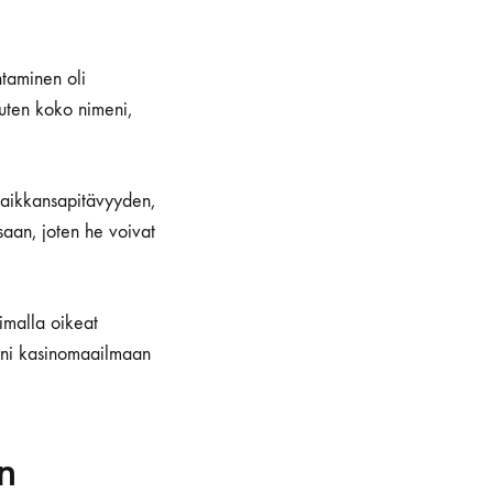
ntaminen oli
kuten koko nimeni,
 paikkansapitävyyden,
saan, joten he voivat
imalla oikeat
eni kasinomaailmaan
n