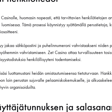
 Casinolle, huomasin nopeasti, että tarvittavien henkilötietojen a
i luomisessa. Tämä prosessi käynnistyy syöttämällä perustietoja, 
osoitteeni.
tyy jakaa sähköpostini ja puhelinnumeroni vahvistaakseni niiden
 myöhemmin vahvistamiseen. Zet Casino ottaa turvallisuuteen tosis
syystodistuksia henkilöllisyyteni todentamiseksi.
lisäsi luottamustani heidän omistautumiseensa tietoturvaan. Hankk
oon loin perustan sujuvalle pelaamiskokemukselle, ja alkuaskele
hyvin organisoiduilta.
äyttäjätunnuksen ja salasana