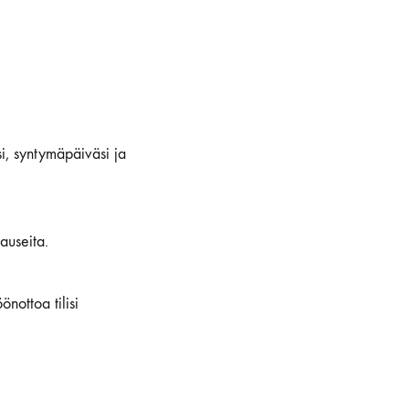
si, syntymäpäiväsi ja
lauseita.
nottoa tilisi