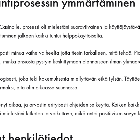
intiprosessin ymmärtäminen
 Casinolle, prosessi oli mielestäni suoraviivainen ja käyttäjäystäväl
utumisen jälkeen kaikki tuntui helppokäyttöiseltä.
sti minua vaihe vaiheelta jotta tiesin tarkalleen, mitä tehdä. Pidin
i, minkä ansiosta pystyin keskittymään olennaiseen ilman ylimääräi
ogisesti, joka teki kokemuksesta miellyttävän eikä tylsän. Täyttäe
varmaksi, että olin oikeassa suunnassa.
nyt aikaa, ja arvostin erityisesti ohjeiden selkeyttä. Kaiken kaik
oli mielestäni kitkaton ja vaikuttava, mikä antoi positiivisen sävy
at henkilötiedot