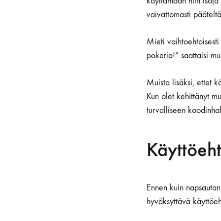
käyttämään niin isoja 
vaivattomasti päätelt
Mieti vaihtoehtoisesti
pokeria!“ saattaisi mu
Muista lisäksi, ettet 
Kun olet kehittänyt mu
turvalliseen koodinhal
Käyttöeh
Ennen kuin napsautan v
hyväksyttävä käyttöeh