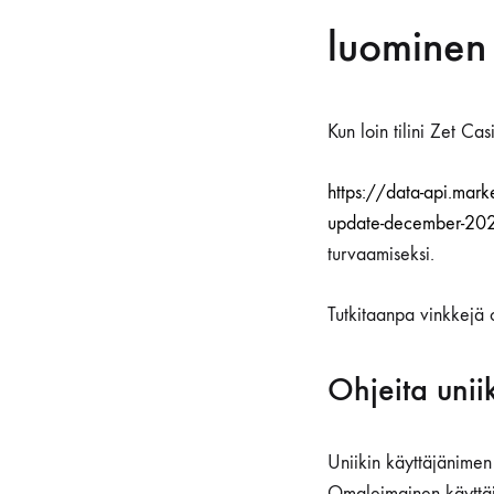
luominen
Kun loin tilini Zet Ca
https://data-api.ma
update-december-20
turvaamiseksi.
Tutkitaanpa vinkkejä 
Ohjeita unii
Uniikin käyttäjänimen
Omaleimainen käyttäjä