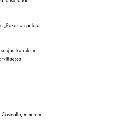
ä lauseita tai
im. „Rakastan pelata
n suojauskerroksen.
arvittaessa
t Casinolla, minun on