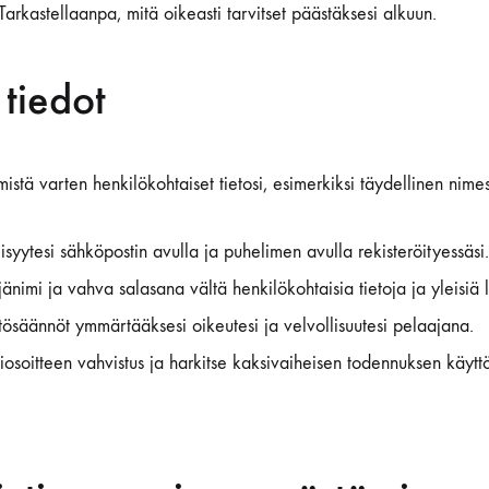
Tarkastellaanpa, mitä oikeasti tarvitset päästäksesi alkuun.
 tiedot
mistä varten henkilökohtaiset tietosi, esimerkiksi täydellinen nime
isyytesi sähköpostin avulla ja puhelimen avulla rekisteröityessäsi.
jänimi ja vahva salasana vältä henkilökohtaisia tietoja ja yleisiä 
säännöt ymmärtääksesi oikeutesi ja velvollisuutesi pelaajana.
iosoitteen vahvistus ja harkitse kaksivaiheisen todennuksen käyttöö