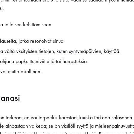
i.
a tällaisen kehittämiseen:
lauseita, jotka resonoivat sinua.
a vältä yksityisten tietojen, kuten syntymäpäivien, käyttöä.
hjana popkulttuuriviitteitä tai harrastuksia.
ava, mutta asiallinen.
sanasi
 on tärkeää, en voi tarpeeksi korostaa, kuinka tärkeää salasanan
le ainoastaan vaikeaa; se on yksilöllisyyttä ja mieleenpainuvuut