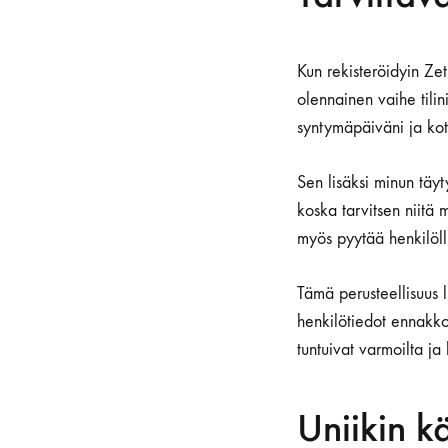
Kun rekisteröidyin Zet
olennainen vaihe tilin
syntymäpäiväni ja koti
Sen lisäksi minun täy
koska tarvitsen niitä
myös pyytää henkilölli
Tämä perusteellisuus 
henkilötiedot ennakk
tuntuivat varmoilta ja 
Uniikin k