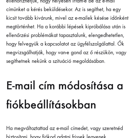
ellenőrizhetjük, hogy helyesen írtam-e be az e-mail
címünket a kérés beküldésekor. Az is segíthet, ha egy
kicsit tovább kivárunk, mivel az e-mailek késése időnként
megtörténhet. Ha a korábbi lépések kipróbálása után is
ellenőrzési problémákat tapasztalunk, elengedhetetlen,
hogy felvegyük a kapcsolatot az ügyfélszolgálattal. Ők
megvizsgálhatják, hogy van-e gond az ő részükön, vagy
segíthetnek nekünk a szituáció megoldásában.
E-mail cím módosítása a
fiókbeállításokban
Ha megváltoztattad az e-mail címedet, vagy szeretnéd
biztosítani, hogy fiókod adatai frissek legyenek,