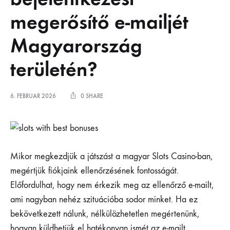
megerősítő e-mailjét
Magyarország
területén?
6. FEBRUAR 2026
0 SHARE
Mikor megkezdjük a játszást a magyar Slots Casino-ban,
megértjük fiókjaink ellenőrzésének fontosságát.
Előfordulhat, hogy nem érkezik meg az ellenőrző e-mailt,
ami nagyban nehéz szituációba sodor minket. Ha ez
bekövetkezett nálunk, nélkülözhetetlen megértenünk,
hogyan küldhetjük el hatékonyan ismét az e-mailt.