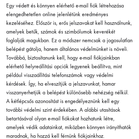
Egy védett és könnyen elérhető e-mail fiók létrehozása
elengedhetetlen online jelenlétünk eredményes
kezeléséhez. Először is, erős jelszavakat kell használnunk,
amelyek betűk, számok és szimbólumok keverékét
foglalják magukban. Ez a módszer nemcsak a jogosulatlan
belépést gátolja, hanem általános védelmünket is növeli.
Továbbá, biztosítanunk kell, hogy e-mail fiókjainkban
elérhető helyreállítási opciók legyenek beállítva, mint
például visszaállítási telefonszámok vagy védelmi
kérdések. Így, ha elveszítjük a jelszavunkat, hamar
visszanyerhetjük a belépést különösebb nehézség nélkül.
A kétlépcsős azonosítást is engedélyeznünk kell egy
további védelmi szint érdekében. A alábbi utasítások
betartásával olyan e-mail fiókokat hozhatunk létre,
amelyek védik adatainkat, miközben könnyen irányíthatók
maradnak, ha hozzá kell férnünk fiókjainkhoz.