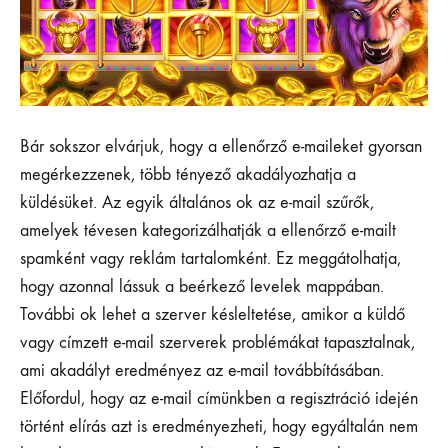
Bár sokszor elvárjuk, hogy a ellenőrző e-maileket gyorsan
megérkezzenek, több tényező akadályozhatja a
küldésüket. Az egyik általános ok az e-mail szűrők,
amelyek tévesen kategorizálhatják a ellenőrző e-mailt
spamként vagy reklám tartalomként. Ez meggátolhatja,
hogy azonnal lássuk a beérkező levelek mappában.
További ok lehet a szerver késleltetése, amikor a küldő
vagy címzett e-mail szerverek problémákat tapasztalnak,
ami akadályt eredményez az e-mail továbbításában.
Előfordul, hogy az e-mail címünkben a regisztráció idején
történt elírás azt is eredményezheti, hogy egyáltalán nem