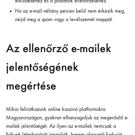
elküldéséhez és a postafiók ellenőrzéséhez.
Ha az e-mail néhány percen belül nem érkezik meg,
nézd meg a spam vagy a levélszemét mappát.
Az ellenőrző e-mailek
jelentőségének
megértése
Mikor feliratkozunk online kaszinó platformokra
Magyarországon, gyakran elhanyagoljuk az megerősítő e-
mailek jelentőségét. Az ilyen az e-mailek nemcsak a
fiókunk létrehozását igazolják, hanem alapvető funkciót