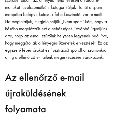
szűrőket alkalmaz, amelyek néha tévesen a valódi e-
maileket levélszemétként kategorizálják. Tehát a spam
mappába belépve kutassuk fel a kaszinótól várt e-mailt.
Ha megtaláljuk, megjelölhetjük „Nem spam“-ként, hogy a
később megelőzzük ezt a nehézséget. Továbbá ügyeljünk
arra, hogy az e-mail szűrőink helyesen legyenek beállítva,
hogy meggátolják a lényeges üzenetek elvesztését. Ez az
egyszerű lépés órákat és frusztrációt spórolhat számunkra,
amíg a ellenőrző e-mailünk megérkezésére várakozunk.
Az ellenőrző e-mail
újraküldésének
folyamata