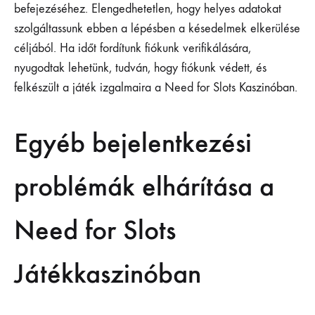
befejezéséhez. Elengedhetetlen, hogy helyes adatokat
szolgáltassunk ebben a lépésben a késedelmek elkerülése
céljából. Ha időt fordítunk fiókunk verifikálására,
nyugodtak lehetünk, tudván, hogy fiókunk védett, és
felkészült a játék izgalmaira a Need for Slots Kaszinóban.
Egyéb bejelentkezési
problémák elhárítása a
Need for Slots
Játékkaszinóban