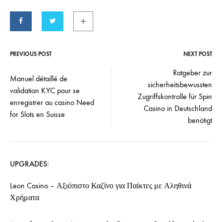
PREVIOUS POST
NEXT POST
Ratgeber zur
Manuel détaillé de
sicherheitsbewussten
validation KYC pour se
Zugriffskontrolle für Spin
enregistrer au casino Need
Casino in Deutschland
for Slots en Suisse
benötigt
UPGRADES:
Leon Casino – Αξιόπιστο Καζίνο για Παίκτες με Αληθινά
Χρήματα