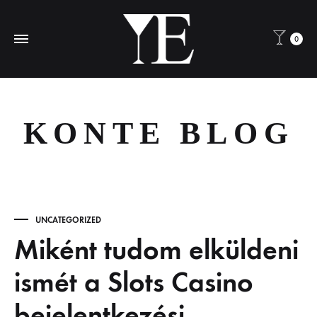
0
KONTE BLOG
UNCATEGORIZED
Miként tudom elküldeni
ismét a Slots Casino
bejelentkezési