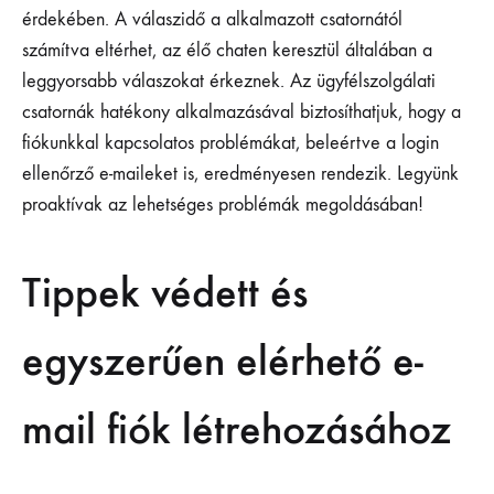
érdekében. A válaszidő a alkalmazott csatornától
számítva eltérhet, az élő chaten keresztül általában a
leggyorsabb válaszokat érkeznek. Az ügyfélszolgálati
csatornák hatékony alkalmazásával biztosíthatjuk, hogy a
fiókunkkal kapcsolatos problémákat, beleértve a login
ellenőrző e-maileket is, eredményesen rendezik. Legyünk
proaktívak az lehetséges problémák megoldásában!
Tippek védett és
egyszerűen elérhető e-
mail fiók létrehozásához