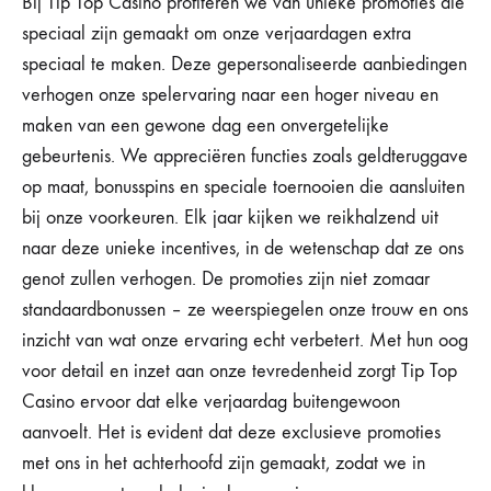
Bij Tip Top Casino profiteren we van unieke promoties die
speciaal zijn gemaakt om onze verjaardagen extra
speciaal te maken. Deze gepersonaliseerde aanbiedingen
verhogen onze spelervaring naar een hoger niveau en
maken van een gewone dag een onvergetelijke
gebeurtenis. We appreciëren functies zoals geldteruggave
op maat, bonusspins en speciale toernooien die aansluiten
bij onze voorkeuren. Elk jaar kijken we reikhalzend uit
naar deze unieke incentives, in de wetenschap dat ze ons
genot zullen verhogen. De promoties zijn niet zomaar
standaardbonussen – ze weerspiegelen onze trouw en ons
inzicht van wat onze ervaring echt verbetert. Met hun oog
voor detail en inzet aan onze tevredenheid zorgt Tip Top
Casino ervoor dat elke verjaardag buitengewoon
aanvoelt. Het is evident dat deze exclusieve promoties
met ons in het achterhoofd zijn gemaakt, zodat we in