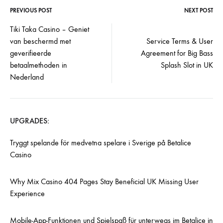
PREVIOUS POST
NEXT POST
Tiki Taka Casino – Geniet
van beschermd met
Service Terms & User
geverifieerde
Agreement for Big Bass
betaalmethoden in
Splash Slot in UK
Nederland
UPGRADES:
Tryggt spelande för medvetna spelare i Sverige på Betalice
Casino
Why Mix Casino 404 Pages Stay Beneficial UK Missing User
Experience
Mobile-App-Funktionen und Spielspaß für unterwegs im Betalice in