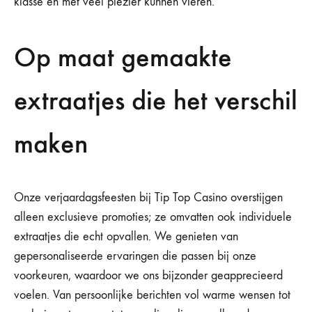
klasse en met veel plezier kunnen vieren.
Op maat gemaakte
extraatjes die het verschil
maken
Onze verjaardagsfeesten bij Tip Top Casino overstijgen
alleen exclusieve promoties; ze omvatten ook individuele
extraatjes die echt opvallen. We genieten van
gepersonaliseerde ervaringen die passen bij onze
voorkeuren, waardoor we ons bijzonder geapprecieerd
voelen. Van persoonlijke berichten vol warme wensen tot