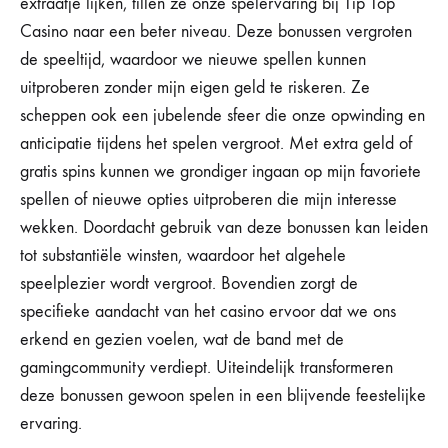
extraatje lijken, tillen ze onze spelervaring bij Tip Top
Casino naar een beter niveau. Deze bonussen vergroten
de speeltijd, waardoor we nieuwe spellen kunnen
uitproberen zonder mijn eigen geld te riskeren. Ze
scheppen ook een jubelende sfeer die onze opwinding en
anticipatie tijdens het spelen vergroot. Met extra geld of
gratis spins kunnen we grondiger ingaan op mijn favoriete
spellen of nieuwe opties uitproberen die mijn interesse
wekken. Doordacht gebruik van deze bonussen kan leiden
tot substantiële winsten, waardoor het algehele
speelplezier wordt vergroot. Bovendien zorgt de
specifieke aandacht van het casino ervoor dat we ons
erkend en gezien voelen, wat de band met de
gamingcommunity verdiept. Uiteindelijk transformeren
deze bonussen gewoon spelen in een blijvende feestelijke
ervaring.