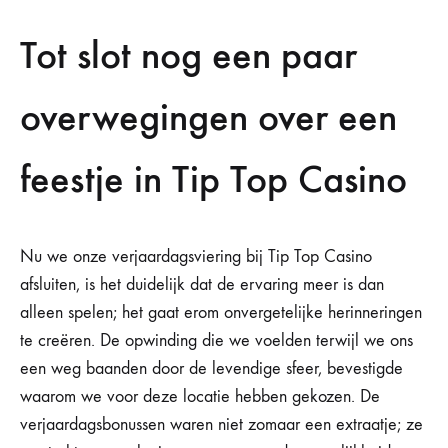
Tot slot nog een paar
overwegingen over een
feestje in Tip Top Casino
Nu we onze verjaardagsviering bij Tip Top Casino
afsluiten, is het duidelijk dat de ervaring meer is dan
alleen spelen; het gaat erom onvergetelijke herinneringen
te creëren. De opwinding die we voelden terwijl we ons
een weg baanden door de levendige sfeer, bevestigde
waarom we voor deze locatie hebben gekozen. De
verjaardagsbonussen waren niet zomaar een extraatje; ze