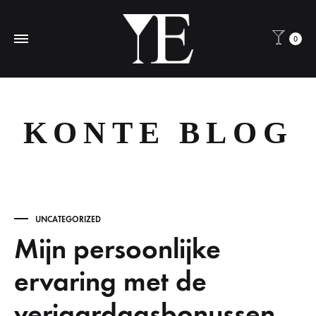
0
KONTE BLOG
UNCATEGORIZED
Mijn persoonlijke
ervaring met de
verjaardagsbonussen