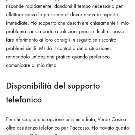
risponde rapidamente, dandomi il tempo necessario per
riflettere senza la pressione di dover ricevere risposte
immediate. Ho scoperto che descrivere chiaramente il mio
problema spesso porta a soluzioni precise. Inoltre, posso
fare riferimento ai loro consigli in seguito se riscontro
problemi simili. Mi dà il controllo della situazione,
rendendolo un’opzione pratica quando preferisco
comunicare al mio ritmo.
Disponibilità del supporto
telefonico
Per chi sceglie una opzione più immediata, Verde Casino
offre assistenza telefonico per l’accesso. Ho trovato questo