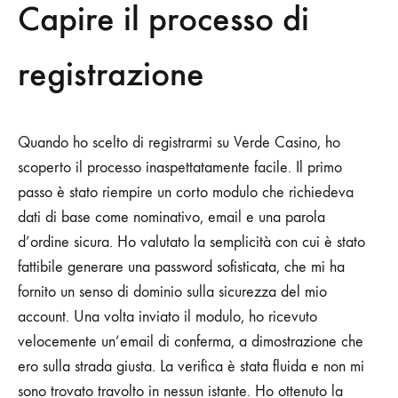
Capire il processo di
registrazione
Quando ho scelto di registrarmi su Verde Casino, ho
scoperto il processo inaspettatamente facile. Il primo
passo è stato riempire un corto modulo che richiedeva
dati di base come nominativo, email e una parola
d’ordine sicura. Ho valutato la semplicità con cui è stato
fattibile generare una password sofisticata, che mi ha
fornito un senso di dominio sulla sicurezza del mio
account. Una volta inviato il modulo, ho ricevuto
velocemente un’email di conferma, a dimostrazione che
ero sulla strada giusta. La verifica è stata fluida e non mi
sono trovato travolto in nessun istante. Ho ottenuto la