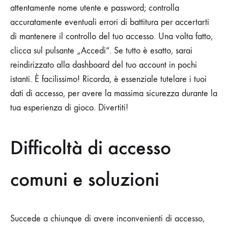
attentamente nome utente e password; controlla
accuratamente eventuali errori di battitura per accertarti
di mantenere il controllo del tuo accesso. Una volta fatto,
clicca sul pulsante „Accedi“. Se tutto è esatto, sarai
reindirizzato alla dashboard del tuo account in pochi
istanti. È facilissimo! Ricorda, è essenziale tutelare i tuoi
dati di accesso, per avere la massima sicurezza durante la
tua esperienza di gioco. Divertiti!
Difficoltà di accesso
comuni e soluzioni
Succede a chiunque di avere inconvenienti di accesso,