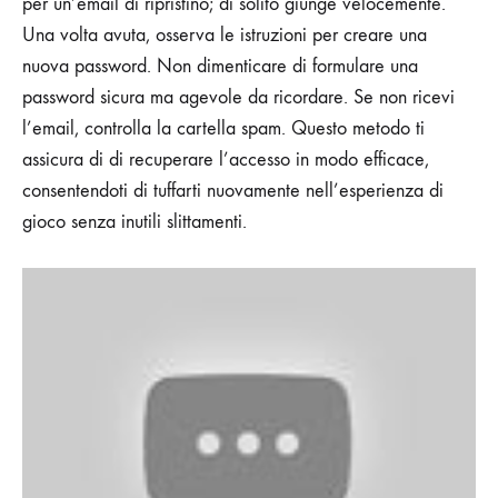
per un’email di ripristino; di solito giunge velocemente.
Una volta avuta, osserva le istruzioni per creare una
nuova password. Non dimenticare di formulare una
password sicura ma agevole da ricordare. Se non ricevi
l’email, controlla la cartella spam. Questo metodo ti
assicura di di recuperare l’accesso in modo efficace,
consentendoti di tuffarti nuovamente nell’esperienza di
gioco senza inutili slittamenti.