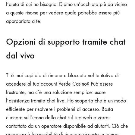
l’aiuto di cui ho bisogno. Diamo un’occhiata più da vicino
a queste risorse per vedere quale potrebbe essere più
appropriata a te.
Opzioni di supporto tramite chat
dal vivo
Ti è mai capitato di rimanere bloccato nel tentativo di
accedere al tuo account Verde Casino? Può essere
frustrante, ma c’è una soluzione semplice: usare
l’assistenza tramite chat live. Ho scoperto che è un modo
efficiente per risolvere i problemi di accesso. Basta
cliccare sull’icona della chat sul sito web e verrai
contattato da un operatore disponibile ad aiutarti. Ciò che
apprezzo è la possibilità di ricevere risposte in tempo