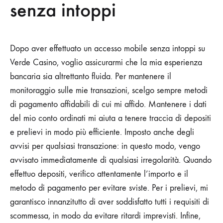
senza intoppi
Dopo aver effettuato un accesso mobile senza intoppi su
Verde Casino, voglio assicurarmi che la mia esperienza
bancaria sia altrettanto fluida. Per mantenere il
monitoraggio sulle mie transazioni, scelgo sempre metodi
di pagamento affidabili di cui mi affido. Mantenere i dati
del mio conto ordinati mi aiuta a tenere traccia di depositi
e prelievi in modo più efficiente. Imposto anche degli
avvisi per qualsiasi transazione: in questo modo, vengo
avvisato immediatamente di qualsiasi irregolarità. Quando
effettuo depositi, verifico attentamente l’importo e il
metodo di pagamento per evitare sviste. Per i prelievi, mi
garantisco innanzitutto di aver soddisfatto tutti i requisiti di
scommessa, in modo da evitare ritardi imprevisti. Infine,