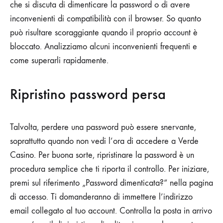
che si discuta di dimenticare la password o di avere
inconvenienti di compatibilità con il browser. So quanto
può risultare scoraggiante quando il proprio account è
bloccato. Analizziamo alcuni inconvenienti frequenti e
come superarli rapidamente.
Ripristino password persa
Talvolta, perdere una password può essere snervante,
soprattutto quando non vedi l’ora di accedere a Verde
Casino. Per buona sorte, ripristinare la password è un
procedura semplice che ti riporta il controllo. Per iniziare,
premi sul riferimento „Password dimenticata?“ nella pagina
di accesso. Ti domanderanno di immettere l’indirizzo
email collegato al tuo account. Controlla la posta in arrivo