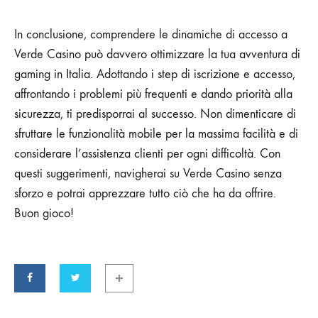
In conclusione, comprendere le dinamiche di accesso a
Verde Casino può davvero ottimizzare la tua avventura di
gaming in Italia. Adottando i step di iscrizione e accesso,
affrontando i problemi più frequenti e dando priorità alla
sicurezza, ti predisporrai al successo. Non dimenticare di
sfruttare le funzionalità mobile per la massima facilità e di
considerare l’assistenza clienti per ogni difficoltà. Con
questi suggerimenti, navigherai su Verde Casino senza
sforzo e potrai apprezzare tutto ciò che ha da offrire.
Buon gioco!