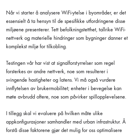
Når vi starter å analysere WiFi-ytelse i byområder, er det
essensielt å ta hensyn til de spesifikke utfordringene disse
miljøene presenterer. Tett befolkningstetthet, tallrike WiFi-
nettverk og materielle hindringer som bygninger danner et
komplekst miljø for tilkobling.
Testingen vår har vist at signalforstyrrelser som regel
forsterkes av andre nettverk, noe som resulterer i
svingende hastigheter og latens. Vi må også vurdere
innflytelsen av brukermobilitet; enheter i bevegelse kan
møte avbrudd oftere, noe som påvirker spillopplevelsene.
I tillegg skal vi evaluere på hvilken måte ulike
appkonfigurasjoner samhandler med urban infrastruktur. Å
forstå disse faktorene gjør det mulig for oss optimalisere