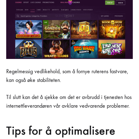
Regelmessig vedlikehold, som å fornye ruterens fastvare,
kan også øke stabiliteten.
Til slutt kan det å sjekke om det er avbrudd i tjenesten hos
internettleverandøren vår avklare vedvarende problemer.
Tips for å optimalisere