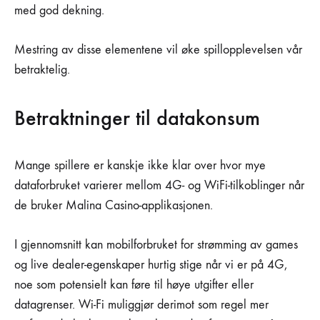
med god dekning.
Mestring av disse elementene vil øke spillopplevelsen vår
betraktelig.
Betraktninger til datakonsum
Mange spillere er kanskje ikke klar over hvor mye
dataforbruket varierer mellom 4G- og WiFi-tilkoblinger når
de bruker Malina Casino-applikasjonen.
I gjennomsnitt kan mobilforbruket for strømming av games
og live dealer-egenskaper hurtig stige når vi er på 4G,
noe som potensielt kan føre til høye utgifter eller
datagrenser. Wi-Fi muliggjør derimot som regel mer