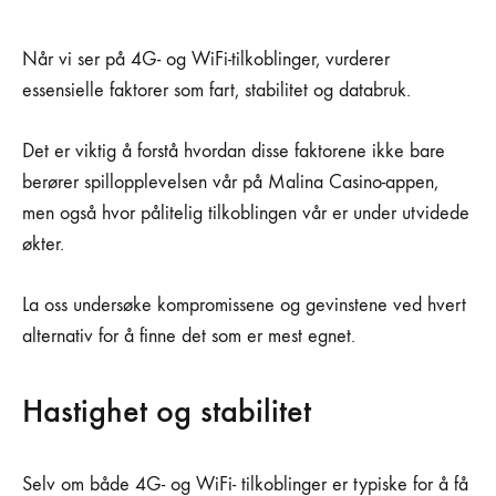
Når vi ser på 4G- og WiFi-tilkoblinger, vurderer
essensielle faktorer som fart, stabilitet og databruk.
Det er viktig å forstå hvordan disse faktorene ikke bare
berører spillopplevelsen vår på Malina Casino-appen,
men også hvor pålitelig tilkoblingen vår er under utvidede
økter.
La oss undersøke kompromissene og gevinstene ved hvert
alternativ for å finne det som er mest egnet.
Hastighet og stabilitet
Selv om både 4G- og WiFi- tilkoblinger er typiske for å få