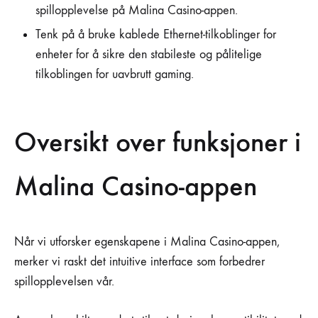
spillopplevelse på Malina Casino-appen.
Tenk på å bruke kablede Ethernet-tilkoblinger for
enheter for å sikre den stabileste og pålitelige
tilkoblingen for uavbrutt gaming.
Oversikt over funksjoner i
Malina Casino-appen
Når vi utforsker egenskapene i Malina Casino-appen,
merker vi raskt det intuitive interface som forbedrer
spillopplevelsen vår.