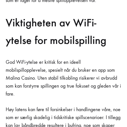
som er laget for å mestre spillopplevelsen vår.
Viktigheten av WiFi-
ytelse for mobilspilling
God WiFi-ytelse er kritisk for en ideell
mobilspillopplevelse, spesielt når du bruker en app som
Malina Casino. Uten stabil tilkobling risikerer vi avbrudd
som kan forstyrre spillingen og true fokuset og gleden vår i
fare.
Høy latens kan føre til forsinkelser i handlingene våre, noe
som er særlig skadelig i tidskritiske spillscenarioer. I tillegg
kan lav båndbredde resultere i bufring, noe som skaper