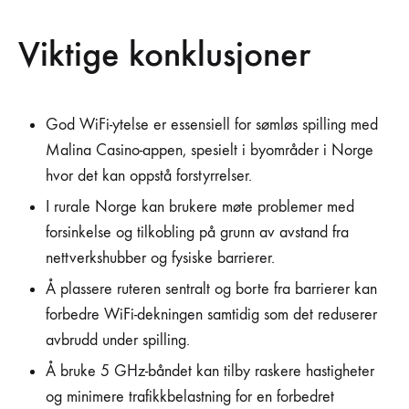
Viktige konklusjoner
God WiFi-ytelse er essensiell for sømløs spilling med
Malina Casino-appen, spesielt i byområder i Norge
hvor det kan oppstå forstyrrelser.
I rurale Norge kan brukere møte problemer med
forsinkelse og tilkobling på grunn av avstand fra
nettverkshubber og fysiske barrierer.
Å plassere ruteren sentralt og borte fra barrierer kan
forbedre WiFi-dekningen samtidig som det reduserer
avbrudd under spilling.
Å bruke 5 GHz-båndet kan tilby raskere hastigheter
og minimere trafikkbelastning for en forbedret