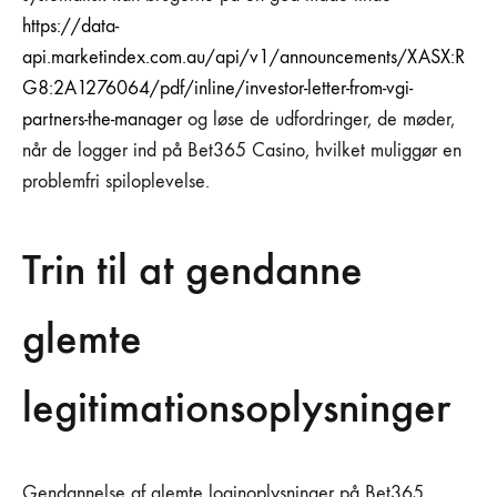
https://data-
api.marketindex.com.au/api/v1/announcements/XASX:R
G8:2A1276064/pdf/inline/investor-letter-from-vgi-
partners-the-manager
og løse de udfordringer, de møder,
når de logger ind på Bet365 Casino, hvilket muliggør en
problemfri spiloplevelse.
Trin til at gendanne
glemte
legitimationsoplysninger
Gendannelse af glemte loginoplysninger på Bet365