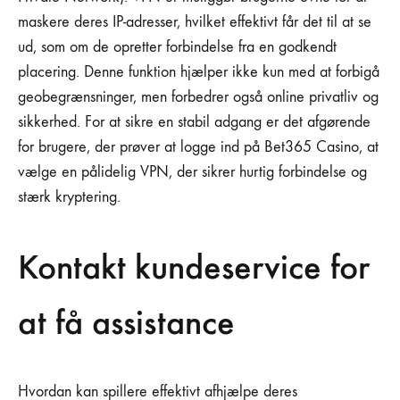
maskere deres IP-adresser, hvilket effektivt får det til at se
ud, som om de opretter forbindelse fra en godkendt
placering. Denne funktion hjælper ikke kun med at forbigå
geobegrænsninger, men forbedrer også online privatliv og
sikkerhed. For at sikre en stabil adgang er det afgørende
for brugere, der prøver at logge ind på Bet365 Casino, at
vælge en pålidelig VPN, der sikrer hurtig forbindelse og
stærk kryptering.
Kontakt kundeservice for
at få assistance
Hvordan kan spillere effektivt afhjælpe deres