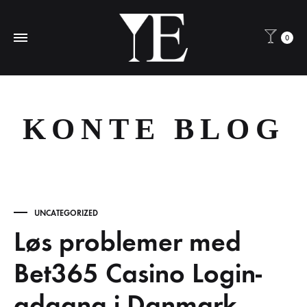
0
KONTE BLOG
UNCATEGORIZED
Løs problemer med
Bet365 Casino Login-
adgang i Danmark