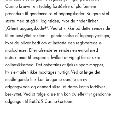
Casino kræver en tydelig forståelse af platformens
procedure til gendannelse af adgangskoder. Brugere skal
starte med at gå til loginsiden, hvor de finder linket
„Glemt adgangskode?“. Ved at klikke på dette sendes de
til en beskyttet sektion til gendannelse af loginoplysninger,
hvor de bliver bedt om at indtaste den registrerede e-
mailadresse. Efter afsendelse sendes en e-mail med
instruktioner til brugeren, hvilket er vigtigt for at sikre
onlinesikkerhed. Det anbefales at tjekke spam-mapper,
hvis e-mailen ikke modtages hurtigt. Ved at følge det
medfølgende link kan brugerne oprette en ny
adgangskode og dermed sikre, at deres konto forbliver
beskyttet. Ved at følge disse trin kan du effektivt gendanne
adgangen til Bet365 Casino-kontoen.