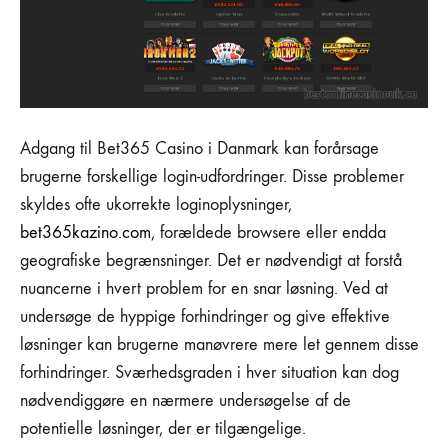
Adgang til Bet365 Casino i Danmark kan forårsage
brugerne forskellige login-udfordringer. Disse problemer
skyldes ofte ukorrekte loginoplysninger,
bet365kazino.com
, forældede browsere eller endda
geografiske begrænsninger. Det er nødvendigt at forstå
nuancerne i hvert problem for en snar løsning. Ved at
undersøge de hyppige forhindringer og give effektive
løsninger kan brugerne manøvrere mere let gennem disse
forhindringer. Sværhedsgraden i hver situation kan dog
nødvendiggøre en nærmere undersøgelse af de
potentielle løsninger, der er tilgængelige.