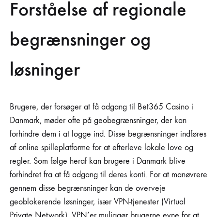
Forståelse af regionale
begrænsninger og
løsninger
Brugere, der forsøger at få adgang til Bet365 Casino i
Danmark, møder ofte på geobegrænsninger, der kan
forhindre dem i at logge ind. Disse begrænsninger indføres
af online spilleplatforme for at efterleve lokale love og
regler. Som følge heraf kan brugere i Danmark blive
forhindret fra at få adgang til deres konti. For at manøvrere
gennem disse begrænsninger kan de overveje
geoblokerende løsninger, især VPN-tjenester (Virtual
Private Network). VPN’er muliggør brugerne evne for at