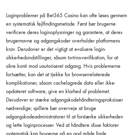
Loginproblemer på Bet365 Casino kan ofte løses gennem
en systematisk fejlfindingsmetode. Først bør brugerne
verificere deres loginoplysninger og garantere, at deres
brugernavne og adgangskoder overholder platformens
krav. Derudover er det vigtigt at evaluere login-
sikkerhedsindstillinger, såsom to-trins-verifikation, for at
sikre konti mod uautoriseret adgang. Hvis problemerne
fortsætter, kan det at tjekke for browserrelaterede
komplikationer, såsom cachelagrede data eller ikke-
opdateret software, give en klarhed af problemet.
Derudover er stærke adgangskodehåndteringspraksisser
nødvendige; spillere bør overveje at bruge
adgangskodeadministratorer til at forstærke sikkerheden
og lette loginprocesser. Ved at håndtere disse faktorer
systematisk kan brugerne på en god måde finde