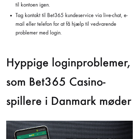
til kontoen igen.
Tag kontakt til Bet365 kundeservice via live-chat, e-
mail eller telefon for at få hjælp til vedvarende
problemer med login.
Hyppige loginproblemer,
som Bet365 Casino-
spillere i Danmark møder