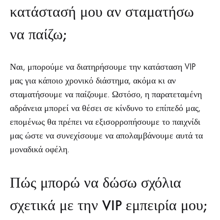
κατάστασή μου αν σταματήσω
να παίζω;
Ναι, μπορούμε να διατηρήσουμε την κατάσταση VIP
μας για κάποιο χρονικό διάστημα, ακόμα κι αν
σταματήσουμε να παίζουμε. Ωστόσο, η παρατεταμένη
αδράνεια μπορεί να θέσει σε κίνδυνο το επίπεδό μας,
επομένως θα πρέπει να εξισορροπήσουμε το παιχνίδι
μας ώστε να συνεχίσουμε να απολαμβάνουμε αυτά τα
μοναδικά οφέλη.
Πώς μπορώ να δώσω σχόλια
σχετικά με την VIP εμπειρία μου;