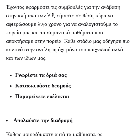
Έχοντας εφαρμόσει τις συμβουλές για την ανάβαση
στην κλίμακα των VIP, είμαστε σε θέση τώρα να
αφιερώσουμε λίγο χρόνο για να αναλογιστούμε το
πορεία μας και τα σημαντικά μαθήματα που
αποκτήσαμε στην πορεία. Κάθε στάδιο μας οδήγησε πιο
κοντινά στην αντίληψη όχι μόνο του παιχνιδιού αλλά
και των ιδίων μας.
Γνωρίστε τα όριά σας
Κατασκευάστε δεσμούς
Παραμείνετε ευέλικτοι
Απολαύστε την διαδρομή
Καθώς μοιραζόμαστε αυτά τα μαθήματα, ας