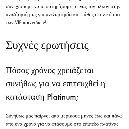
συνεχίσουμε να υποστηρίζουμε ο ένας τον άλλον στην
αναζήτησή μας για ανεξαρτησία και πάθος στον κόσμο
των VIP παιχνιδιών!
Συχνές ερωτήσεις
Πόσος χρόνος χρειάζεται
συνήθως για να επιτευχθεί η
κατάσταση Platinum;
Συνήθως μας παίρνει από μερικούς μήνες έως και πάνω
από ένα χρόνο για να φτάσουμε στο επίπεδο πλατίνας,