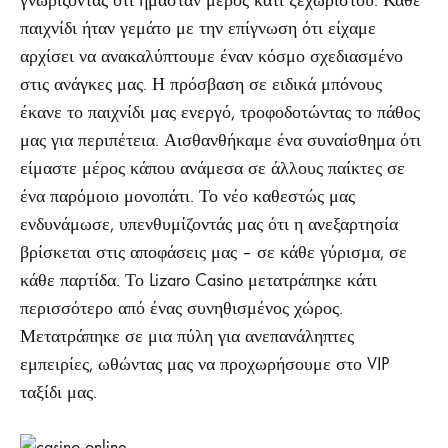
γνωρίζοντας ότι ήμασταν μέρος κάτι ξεχωριστού. Κάθε
παιχνίδι ήταν γεμάτο με την επίγνωση ότι είχαμε
αρχίσει να ανακαλύπτουμε έναν κόσμο σχεδιασμένο
στις ανάγκες μας. Η πρόσβαση σε ειδικά μπόνους
έκανε το παιχνίδι μας ενεργό, τροφοδοτώντας το πάθος
μας για περιπέτεια. Αισθανθήκαμε ένα συναίσθημα ότι
είμαστε μέρος κάπου ανάμεσα σε άλλους παίκτες σε
ένα παρόμοιο μονοπάτι. Το νέο καθεστώς μας
ενδυνάμωσε, υπενθυμίζοντάς μας ότι η ανεξαρτησία
βρίσκεται στις αποφάσεις μας – σε κάθε γύρισμα, σε
κάθε παρτίδα. Το Lizaro Casino μετατράπηκε κάτι
περισσότερο από ένας συνηθισμένος χώρος.
Μετατράπηκε σε μια πύλη για ανεπανάληπτες
εμπειρίες, ωθώντας μας να προχωρήσουμε στο VIP
ταξίδι μας.