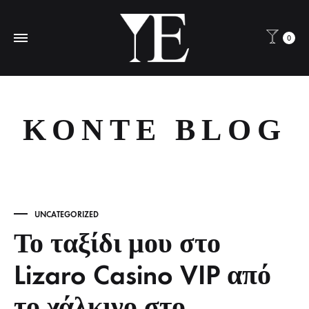
0
KONTE BLOG
UNCATEGORIZED
Το ταξίδι μου στο
Lizaro Casino VIP από
το χάλκινο στο