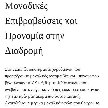
Μοναδικές
Επιβραβεύσεις και
Προνομία στην
Διαδρομή
Στο Lizaro Casino, είμαστε χαρούμενοι που
προσφέρουμε μοναδικές ανταμοιβές και μπόνους που
βελτιώνουν το VIP ταξίδι μας. Κάθε στάδιο που
ανεβαίνουμε ανοίγει καινούριες ευκαιρίες που κάνουν
την εμπειρία μας ακόμα πιο συναρπαστική.
Ανακαλύψαμε μερικά μοναδικά οφέλη που θεωρούμε