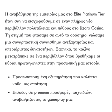
Η αναβάθμιση της εμπειρίας μας στο Elite Platinum Tier
ήταν σαν να εισχωρούσαμε σε έναν πλήρως νέο
περιβάλλον πολυτέλειας και πάθους στο Lizaro Casino.
Τη στιγμή που φτάσαμε σε αυτό το ορόσημο, νιώσαμε
μια συναρπαστική συναίσθημα ανεξαρτησίας και
απεριόριστες δυνατοτήτων. Ξαφνικά, το καζίνο
μετατράπηκε σε ένα περιβάλλον όπου βρεθήκαμε οι
κύριοι πρωταγωνιστές στην προσωπική μας ιστορία.
Προσωποποιημένη εξυπηρέτηση που καλύπτει
κάθε μας απαίτηση
Είσοδος σε premium προσφορές παιχνιδιών,
αναβαθμίζοντας το gameplay μας