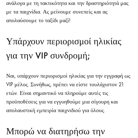
ανάλογα με τη τακτικότητα και την δραστηριότητά μας
με τα παιχνίδια. Ας μείνουμε συνεπείς και ας
απολαύσουμε το ταξίδι μαζί!
Υπάρχουν περιορισμοί ηλικίας
για την VIP συνδρομή;
Ναι, υπάρχουν περιορισμοί ηλικίας για την εγγραφή ως
VIP μέλος. Συνήθως, πρέπει να είστε τουλάχιστον 21
ετών. Είναι σημαντικό να πληρούμε αυτές τις
προϋποθέσεις για να εγγυηθούμε μια σίγουρη και
απολαυστική εμπειρία παιχνιδιού για όλους.
Μπορώ να διατηρήσω την