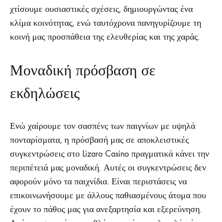
χτίσουμε ουσιαστικές σχέσεις, δημιουργώντας ένα
κλίμα κοινότητας, ενώ ταυτόχρονα πανηγυρίζουμε τη
κοινή μας προσπάθεια της ελευθερίας και της χαράς.
Μοναδική πρόσβαση σε
εκδηλώσεις
Ενώ χαίρουμε τον σασπένς των παιγνίων με υψηλά
πονταρίσματα, η πρόσβασή μας σε αποκλειστικές
συγκεντρώσεις στο Lizaro Casino πραγματικά κάνει την
περιπέτειά μας μοναδική. Αυτές οι συγκεντρώσεις δεν
αφορούν μόνο τα παιχνίδια. Είναι περιστάσεις να
επικοινωνήσουμε με άλλους παθιασμένους άτομα που
έχουν το πάθος μας για ανεξαρτησία και εξερεύνηση.