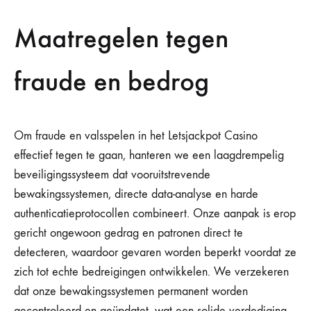
Maatregelen tegen
fraude en bedrog
Om fraude en valsspelen in het Letsjackpot Casino
effectief tegen te gaan, hanteren we een laagdrempelig
beveiligingssysteem dat vooruitstrevende
bewakingssystemen, directe data-analyse en harde
authenticatieprotocollen combineert. Onze aanpak is erop
gericht ongewoon gedrag en patronen direct te
detecteren, waardoor gevaren worden beperkt voordat ze
zich tot echte bedreigingen ontwikkelen. We verzekeren
dat onze bewakingssystemen permanent worden
gecontroleerd en geüpdatet, wat een solide verdediging