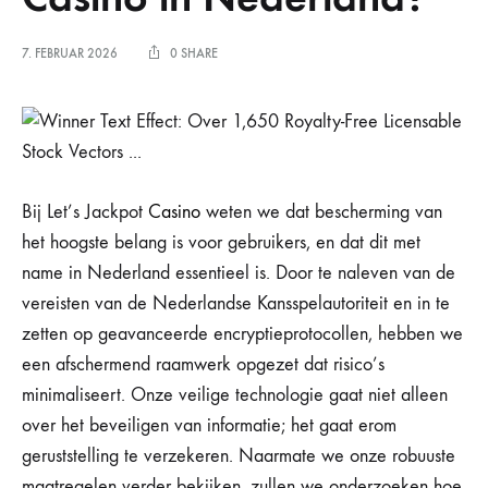
7. FEBRUAR 2026
0 SHARE
Bij Let’s Jackpot
Casino
weten we dat bescherming van
het hoogste belang is voor gebruikers, en dat dit met
name in Nederland essentieel is. Door te naleven van de
vereisten van de Nederlandse Kansspelautoriteit en in te
zetten op geavanceerde encryptieprotocollen, hebben we
een afschermend raamwerk opgezet dat risico’s
minimaliseert. Onze veilige technologie gaat niet alleen
over het beveiligen van informatie; het gaat erom
geruststelling te verzekeren. Naarmate we onze robuuste
maatregelen verder bekijken, zullen we onderzoeken hoe