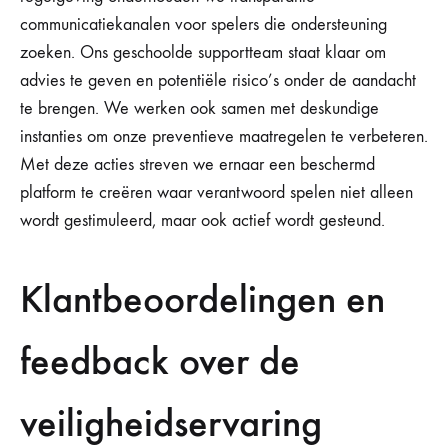
communicatiekanalen voor spelers die ondersteuning
zoeken. Ons geschoolde supportteam staat klaar om
advies te geven en potentiële risico’s onder de aandacht
te brengen. We werken ook samen met deskundige
instanties om onze preventieve maatregelen te verbeteren.
Met deze acties streven we ernaar een beschermd
platform te creëren waar verantwoord spelen niet alleen
wordt gestimuleerd, maar ook actief wordt gesteund.
Klantbeoordelingen en
feedback over de
veiligheidservaring