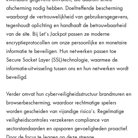
afscherming nodig hebben. Doeltreffende bescherming
waarborgt de vertrouwelijkheid van gebruikersgegevens,
tegenhoudt oplichting en handhaaft de betrouwbaarheid
van de
site
. Bij Let’s Jackpot passen ze moderne
encryptieprotocollen om onze persoonlijke en monetaire
informatie te beveiligen. Hun netwerken passen toe
Secure Socket Layer (SSL)-technologie, waarmee de
informatie-uitwisseling tussen ons en hun netwerken wordt
beveiligd.
Verder omvat hun cyberveiligheidsstructuur brandmuren en
browserbescherming, waardoor rechtmatige spelers
worden gescheiden van vijandige risico’s. Regelmatige
veiligheidscontroles verzekeren compliance van
sectorstandaarden en opsporen gevoeligheden proactief.
Door de focus te leggen op deze strenge