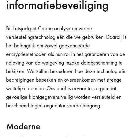
informatiebeveiliging
Bij Letsjackpot Casino analyseren we de
versleutelingstechnologieën die we gebruiken. Daarbij is
het belangrijk om zowel geavanceerde
encryptiemethoden als hun rol in het garanderen van de
naleving van de wetgeving inzake databescherming te
bekijken. We zullen bestuderen hoe deze technologieën
bedreigingen beperken en overeenkomen met strenge
wettelijke normen. Ons doel is ervoor te zorgen dat
gevoelige klantgegevens veilig worden versleuteld en
beschermd tegen ongeautoriseerde toegang.
Moderne