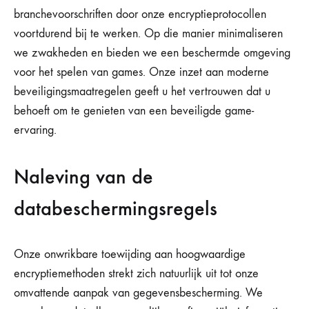
branchevoorschriften door onze encryptieprotocollen
voortdurend bij te werken. Op die manier minimaliseren
we zwakheden en bieden we een beschermde omgeving
voor het spelen van games. Onze inzet aan moderne
beveiligingsmaatregelen geeft u het vertrouwen dat u
behoeft om te genieten van een beveiligde game-
ervaring.
Naleving van de
databeschermingsregels
Onze onwrikbare toewijding aan hoogwaardige
encryptiemethoden strekt zich natuurlijk uit tot onze
omvattende aanpak van gegevensbescherming. We