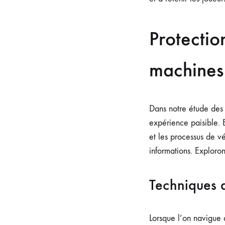
Protectio
machines 
Dans notre étude des 
expérience paisible. 
et les processus de v
informations. Exploro
Techniques 
Lorsque l’on navigue 