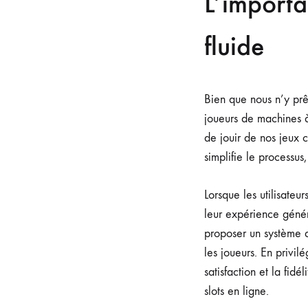
L’import
fluide
Bien que nous n’y prêt
joueurs de machines à 
de jouir de nos jeux 
simplifie le processus
Lorsque les utilisate
leur expérience génér
proposer un système de
les joueurs. En privi
satisfaction et la fidé
slots en ligne.