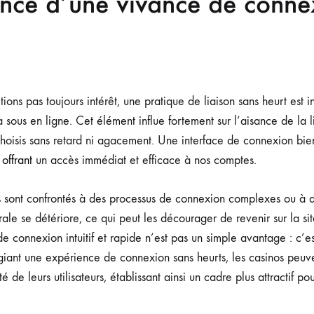
ance d’une vivance de conne
ions pas toujours intérêt, une pratique de liaison sans heurt est 
sous en ligne. Cet élément influe fortement sur l’aisance de la li
choisis sans retard ni agacement. Une interface de connexion b
,
offrant
un accès immédiat et efficace à nos comptes.
urs sont confrontés à des processus de connexion complexes ou à d
ale se détériore, ce qui peut les décourager de revenir sur la si
 connexion intuitif et rapide n’est pas un simple avantage : c’est
légiant une expérience de connexion sans heurts, les casinos peuv
lité de leurs utilisateurs, établissant ainsi un cadre plus attractif p