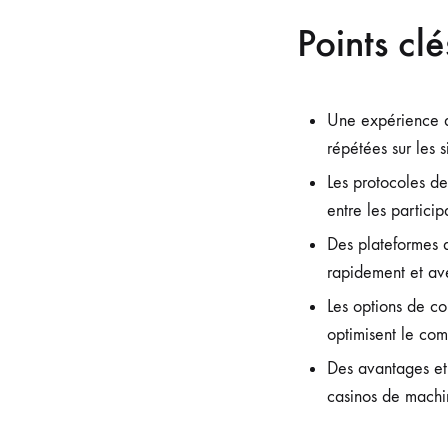
Points clé
Une expérience d
répétées sur les s
Les protocoles de
entre les partici
Des plateformes d
rapidement et ave
Les options de co
optimisent le com
Des avantages et d
casinos de machin