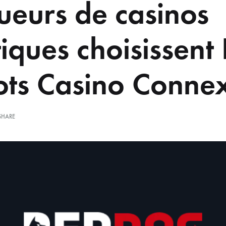
oueurs de casinos
tiques choisissen
lots Casino Conne
SHARE