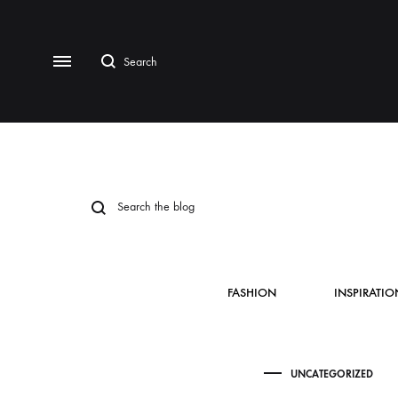
FASHION
INSPIRATIO
UNCATEGORIZED