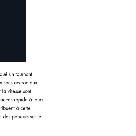
qué un tournant
on sans accroc aux
 la vitesse sont
 accès rapide à leurs
tribuent à cette
 des parieurs sur le