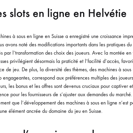
es slots en ligne en Helvétie
hines à sous en ligne en Suisse a enregistré une croissance impr
s avons noté des modifications importants dans les pratiques du 
és par l’transformation des choix des joueurs. Avec la montée en
sses privilégient désormais la praticité et l’facilité d’accès, favori
ce de jeu. De plus, la diversité des thèmes, des machines à sous
 engageantes, correspond aux préférences multiples des joueurs 
rs, les bonus et les offres sont devenus cruciaux pour captiver et 
ence pour les fournisseurs de s’ajuster aux demandes du marché.
irement que l’développement des machines à sous en ligne n’est 
une élément ancrée du domaine du jeu en Suisse.