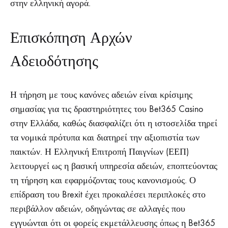
στην ελληνική αγορά.
Επισκόπηση Αρχών
Αδειοδότησης
Η τήρηση με τους κανόνες αδειών είναι κρίσιμης
σημασίας για τις δραστηριότητες του Bet365 Casino
στην Ελλάδα, καθώς διασφαλίζει ότι η ιστοσελίδα τηρεί
τα νομικά πρότυπα και διατηρεί την αξιοπιστία των
παικτών. Η Ελληνική Επιτροπή Παιγνίων (ΕΕΠ)
λειτουργεί ως η βασική υπηρεσία αδειών, εποπτεύοντας
τη τήρηση και εφαρμόζοντας τους κανονισμούς. Ο
επίδραση του Brexit έχει προκαλέσει περιπλοκές στο
περιβάλλον αδειών, οδηγώντας σε αλλαγές που
εγγυώνται ότι οι φορείς εκμετάλλευσης όπως η Bet365