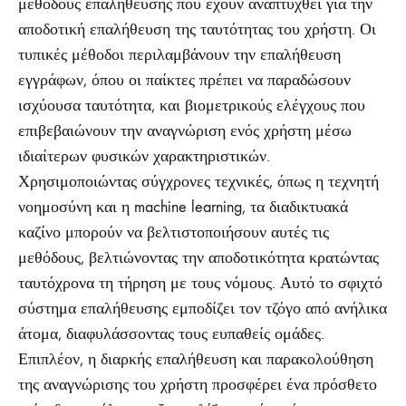
μεθόδους επαλήθευσης που έχουν αναπτυχθεί για την
αποδοτική επαλήθευση της ταυτότητας του χρήστη. Οι
τυπικές μέθοδοι περιλαμβάνουν την επαλήθευση
εγγράφων, όπου οι παίκτες πρέπει να παραδώσουν
ισχύουσα ταυτότητα, και βιομετρικούς ελέγχους που
επιβεβαιώνουν την αναγνώριση ενός χρήστη μέσω
ιδιαίτερων φυσικών χαρακτηριστικών.
Χρησιμοποιώντας σύγχρονες τεχνικές, όπως η τεχνητή
νοημοσύνη και η machine learning, τα διαδικτυακά
καζίνο μπορούν να βελτιστοποιήσουν αυτές τις
μεθόδους, βελτιώνοντας την αποδοτικότητα κρατώντας
ταυτόχρονα τη τήρηση με τους νόμους. Αυτό το σφιχτό
σύστημα επαλήθευσης εμποδίζει τον τζόγο από ανήλικα
άτομα, διαφυλάσσοντας τους ευπαθείς ομάδες.
Επιπλέον, η διαρκής επαλήθευση και παρακολούθηση
της αναγνώρισης του χρήστη προσφέρει ένα πρόσθετο