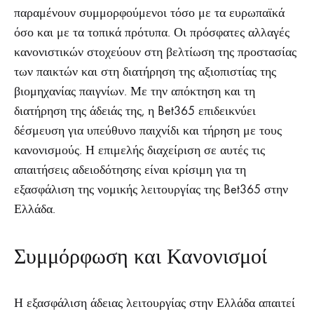
παραμένουν συμμορφούμενοι τόσο με τα ευρωπαϊκά
όσο και με τα τοπικά πρότυπα. Οι πρόσφατες αλλαγές
κανονιστικών στοχεύουν στη βελτίωση της προστασίας
των παικτών και στη διατήρηση της αξιοπιστίας της
βιομηχανίας παιγνίων. Με την απόκτηση και τη
διατήρηση της άδειάς της, η Bet365 επιδεικνύει
δέσμευση για υπεύθυνο παιχνίδι και τήρηση με τους
κανονισμούς. Η επιμελής διαχείριση σε αυτές τις
απαιτήσεις αδειοδότησης είναι κρίσιμη για τη
εξασφάλιση της νομικής λειτουργίας της Bet365 στην
Ελλάδα.
Συμμόρφωση και Κανονισμοί
Η εξασφάλιση άδειας λειτουργίας στην Ελλάδα απαιτεί