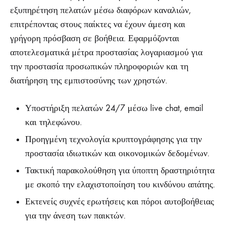
εξυπηρέτηση πελατών μέσω διαφόρων καναλιών,
επιτρέποντας στους παίκτες να έχουν άμεση και
γρήγορη πρόσβαση σε βοήθεια. Εφαρμόζονται
αποτελεσματικά μέτρα προστασίας λογαριασμού για
την προστασία προσωπικών πληροφοριών και τη
διατήρηση της εμπιστοσύνης των χρηστών.
Υποστήριξη πελατών 24/7 μέσω live chat, email
και τηλεφώνου.
Προηγμένη τεχνολογία κρυπτογράφησης για την
προστασία ιδιωτικών και οικονομικών δεδομένων.
Τακτική παρακολούθηση για ύποπτη δραστηριότητα
με σκοπό την ελαχιστοποίηση του κινδύνου απάτης.
Εκτενείς συχνές ερωτήσεις και πόροι αυτοβοήθειας
για την άνεση των παικτών.