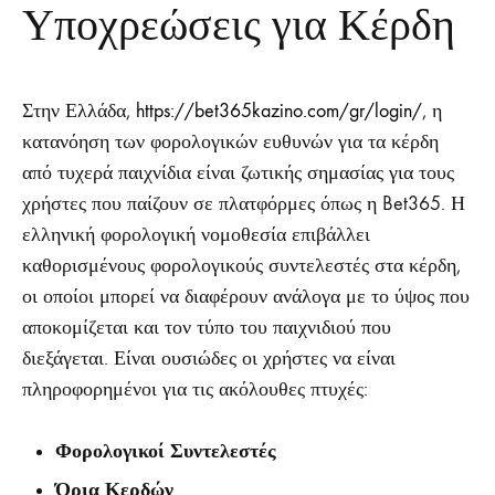
Υποχρεώσεις για Κέρδη
Στην Ελλάδα,
https://bet365kazino.com/gr/login/
, η
κατανόηση των φορολογικών ευθυνών για τα κέρδη
από τυχερά παιχνίδια είναι ζωτικής σημασίας για τους
χρήστες που παίζουν σε πλατφόρμες όπως η Bet365. Η
ελληνική φορολογική νομοθεσία επιβάλλει
καθορισμένους φορολογικούς συντελεστές στα κέρδη,
οι οποίοι μπορεί να διαφέρουν ανάλογα με το ύψος που
αποκομίζεται και τον τύπο του παιχνιδιού που
διεξάγεται. Είναι ουσιώδες οι χρήστες να είναι
πληροφορημένοι για τις ακόλουθες πτυχές:
Φορολογικοί Συντελεστές
Όρια Κερδών