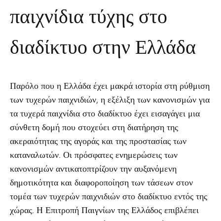
παιχνίδια τύχης στο
διαδίκτυο στην Ελλάδα
Παρόλο που η Ελλάδα έχει μακρά ιστορία στη ρύθμιση
των τυχερών παιχνιδιών, η εξέλιξη των κανονισμών για
τα τυχερά παιχνίδια στο διαδίκτυο έχει εισαγάγει μια
σύνθετη δομή που στοχεύει στη διατήρηση της
ακεραιότητας της αγοράς και της προστασίας των
καταναλωτών. Οι πρόσφατες ενημερώσεις των
κανονισμών αντικατοπτρίζουν την αυξανόμενη
δημοτικότητα και διαφοροποίηση των τάσεων στον
τομέα των τυχερών παιχνιδιών στο διαδίκτυο εντός της
χώρας. Η Επιτροπή Παιγνίων της Ελλάδος επιβλέπει