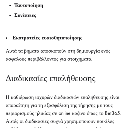
Ταυτοποίηση
Συνέπειες
Εκστρατείες ευαισθητοποίησης
Αυτά τα βήματα αποσκοπούν στη δημιουργία ενός
ασφαλούς περιβάλλοντος για στοιχήματα.
Διαδικασίες επαλήθευσης
Η καθιέρωση ισχυρών διαδικασιών επαλήθευσης είναι
απαραίτητη για τη εξασφάλιση της τήρησης με τους
περιορισμούς ηλικίας σε online καζίνο όπως το Bet365.
Αυτές οι διαδικασίες συχνά χρησιμοποιούν ποικίλες