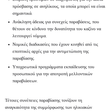
πρόσβασης σε ανηλίκους, τα οποία μπορεί να είναι
σημαντικά.
Ανάκληση άδειας για συνεχείς παραβάσεις, που
θέτουν σε κίνδυνο την δυνατότητα του καζίνο να
λειτουργεί νόμιμα.
Νομικές διαδικασίες που έχουν κινηθεί από τις
εποπτικές αρχές για την αντιμετώπιση της
παραβίασης.
Υποχρεωτικά προγράμματα εκπαίδευσης του
προσωπικού για την αποτροπή μελλοντικών
παραβιάσεων.
Τέτοιες συνέπειες παραβίασης τονίζουν τη
αναγκαιότητα της συμμόρφωσης των ηλικιακών