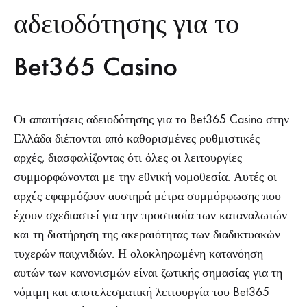
αδειοδότησης για το
Bet365 Casino
Οι απαιτήσεις αδειοδότησης για το Bet365 Casino στην
Ελλάδα διέπονται από καθορισμένες ρυθμιστικές
αρχές, διασφαλίζοντας ότι όλες οι λειτουργίες
συμμορφώνονται με την εθνική νομοθεσία. Αυτές οι
αρχές εφαρμόζουν αυστηρά μέτρα συμμόρφωσης που
έχουν σχεδιαστεί για την προστασία των καταναλωτών
και τη διατήρηση της ακεραιότητας των διαδικτυακών
τυχερών παιχνιδιών. Η ολοκληρωμένη κατανόηση
αυτών των κανονισμών είναι ζωτικής σημασίας για τη
νόμιμη και αποτελεσματική λειτουργία του Bet365