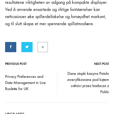
resultatene viktigheten av adgang på kompakte displayer.
Ved å anvende ensartede og riktige fontstørrelser kan
nettcasinoer øke spillerdeltakelse og fornøydhet markant,
og til slutt skape et mer spennende spillatmosfære.
PREVIOUS POST
NEXT POST
Dane stopki kasyna Pistolo
Privacy Preferences and
zweryfikowane pod kątem
Data Management in Live
całości przez badacza z
Roulette for UK
Polski