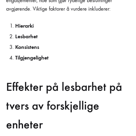
engasjementet, noe som gjør tydelige beslutninger
avgjørende. Viktige faktorer å vurdere inkluderer:
Hierarki
Lesbarhet
Konsistens
Tilgjengelighet
Effekter på lesbarhet på
tvers av forskjellige
enheter