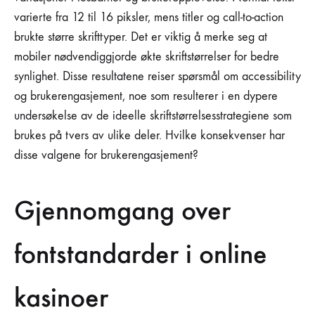
varierte fra 12 til 16 piksler, mens titler og call-to-action
brukte større skrifttyper. Det er viktig å merke seg at
mobiler nødvendiggjorde økte skriftstørrelser for bedre
synlighet. Disse resultatene reiser spørsmål om accessibility
og brukerengasjement, noe som resulterer i en dypere
undersøkelse av de ideelle skriftstørrelsesstrategiene som
brukes på tvers av ulike deler. Hvilke konsekvenser har
disse valgene for brukerengasjement?
Gjennomgang over
fontstandarder i online
kasinoer