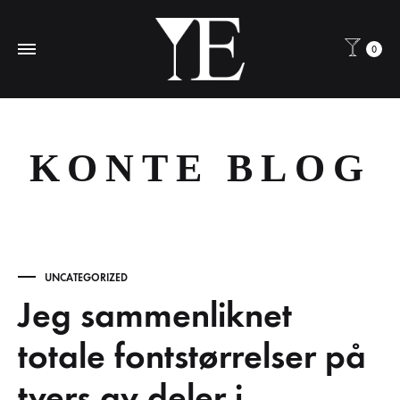
0
KONTE BLOG
UNCATEGORIZED
Jeg sammenliknet
totale fontstørrelser på
tvers av deler i