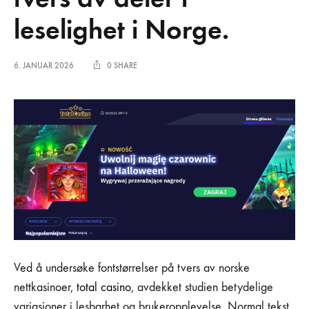
leselighet i Norge.
6. JANUAR 2026
0 SHARE
Ved å undersøke fontstørrelser på tvers av norske
nettkasinoer,
total casino
, avdekket studien betydelige
variasjoner i lesbarhet og brukeropplevelse. Normal tekst