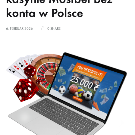
konta w Polsce
6. FEBRUAR 2026
0 SHARE