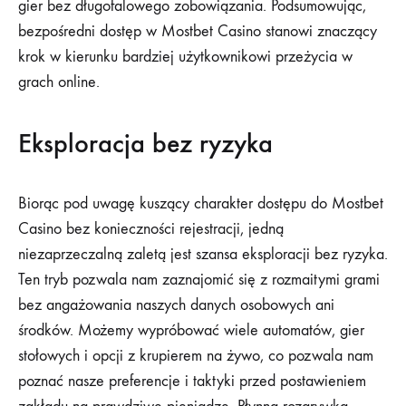
gier bez długofalowego zobowiązania. Podsumowując,
bezpośredni dostęp w Mostbet Casino stanowi znaczący
krok w kierunku bardziej użytkownikowi przeżycia w
grach online.
Eksploracja bez ryzyka
Biorąc pod uwagę kuszący charakter dostępu do Mostbet
Casino bez konieczności rejestracji, jedną
niezaprzeczalną zaletą jest szansa eksploracji bez ryzyka.
Ten tryb pozwala nam zaznajomić się z rozmaitymi grami
bez angażowania naszych danych osobowych ani
środków. Możemy wypróbować wiele automatów, gier
stołowych i opcji z krupierem na żywo, co pozwala nam
poznać nasze preferencje i taktyki przed postawieniem