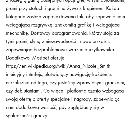
z rozległą gamą dostępnych opcji gier, w tym automatami,
grami przy stołach i grami na żywo z krupierem. Każda
kategoria została zaprojektowana tak, aby zapewnić nam
wciągającą rozgrywkę, znakomitą grafikę i wciągającą
mechanikę. Dostawcy oprogramowania, którzy stoją za
tymi grami, słyną z niezawodności i nowatorskości,
zapewniając bezproblemowe wrażenia użytkownika.
Dodatkowo, Mostbet oferuje
https://en.wikipedia.org/wiki/Anna_Nicole_Smith
intuicyjny interfejs, ułatwiający nawigację każdemu,
niezależnie od tego, czy jesteśmy wprawionymi graczami,
czy debiutantami. Co więcej, platforma często wzbogaca
swoją ofertę o oferty specjalne i nagrody, zapewniając
nam dodatkową wartość, gdy zagłębiamy się w
społeczności graczy.