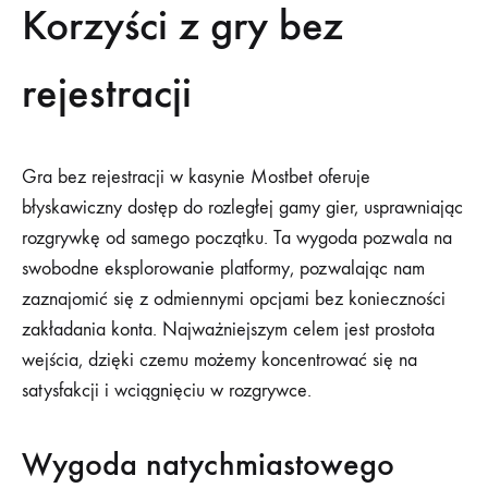
Korzyści z gry bez
rejestracji
Gra bez rejestracji w kasynie Mostbet oferuje
błyskawiczny dostęp do rozległej gamy gier, usprawniając
rozgrywkę od samego początku. Ta wygoda pozwala na
swobodne eksplorowanie platformy, pozwalając nam
zaznajomić się z odmiennymi opcjami bez konieczności
zakładania konta. Najważniejszym celem jest prostota
wejścia, dzięki czemu możemy koncentrować się na
satysfakcji i wciągnięciu w rozgrywce.
Wygoda natychmiastowego