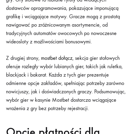
dostawców oprogramowania, pokazujące imponującą
grafikę i wciągające motywy. Gracze mogą z prostotą
nawigować po zróżnicowanym asortymencie, od
tradycyjnych automatów owocowych po nowoczesne
wideosloty z możliwościami bonusowymi.
Z drugiej strony,
mostbet dołącz
, sekcja gier stołowych
oferuje rozległy wybór lubianych gier, takich jak ruletka,
blackjack i bakarat. Każda z tych gier prezentuje
odmienne opcje zakładów, spełniając potrzeby zarówno
nowicjuszy, jak i doświadczonych graczy. Podsumowując,
wybór gier w kasynie Mostbet dostarcza wciągające
wrażenia z gry bez potrzeby rejestracji.
Opcje płatności dla