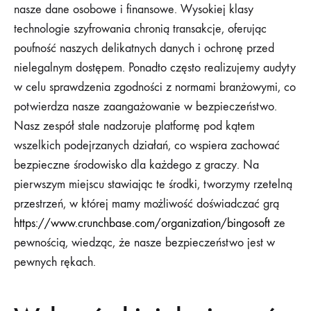
nasze dane osobowe i finansowe. Wysokiej klasy
technologie szyfrowania chronią transakcje, oferując
poufność naszych delikatnych danych i ochronę przed
nielegalnym dostępem. Ponadto często realizujemy audyty
w celu sprawdzenia zgodności z normami branżowymi, co
potwierdza nasze zaangażowanie w bezpieczeństwo.
Nasz zespół stale nadzoruje platformę pod kątem
wszelkich podejrzanych działań, co wspiera zachować
bezpieczne środowisko dla każdego z graczy. Na
pierwszym miejscu stawiając te środki, tworzymy rzetelną
przestrzeń, w której mamy możliwość doświadczać grą
https://www.crunchbase.com/organization/bingosoft
ze
pewnością, wiedząc, że nasze bezpieczeństwo jest w
pewnych rękach.