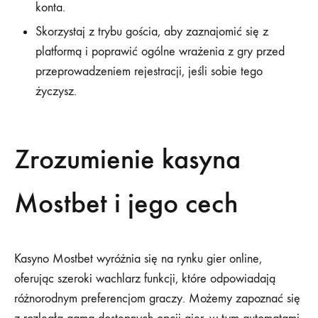
konta.
Skorzystaj z trybu gościa, aby zaznajomić się z
platformą i poprawić ogólne wrażenia z gry przed
przeprowadzeniem rejestracji, jeśli sobie tego
życzysz.
Zrozumienie kasyna
Mostbet i jego cech
Kasyno Mostbet wyróżnia się na rynku gier online,
oferując szeroki wachlarz funkcji, które odpowiadają
różnorodnym preferencjom graczy. Możemy zapoznać się