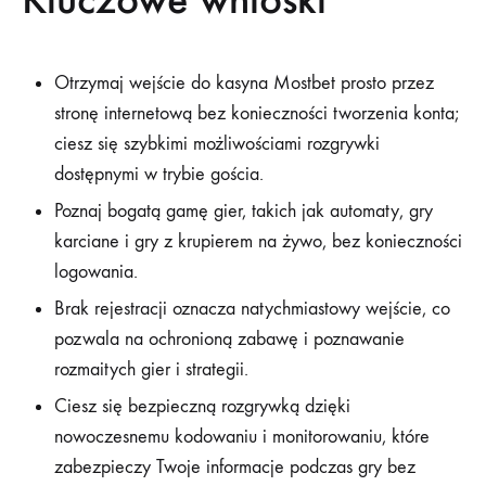
Otrzymaj wejście do kasyna Mostbet prosto przez
stronę internetową bez konieczności tworzenia konta;
ciesz się szybkimi możliwościami rozgrywki
dostępnymi w trybie gościa.
Poznaj bogatą gamę gier, takich jak automaty, gry
karciane i gry z krupierem na żywo, bez konieczności
logowania.
Brak rejestracji oznacza natychmiastowy wejście, co
pozwala na ochronioną zabawę i poznawanie
rozmaitych gier i strategii.
Ciesz się bezpieczną rozgrywką dzięki
nowoczesnemu kodowaniu i monitorowaniu, które
zabezpieczy Twoje informacje podczas gry bez