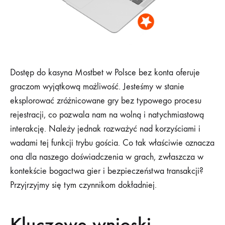
Dostęp do kasyna Mostbet w Polsce bez konta oferuje
graczom wyjątkową możliwość. Jesteśmy w stanie
eksplorować zróżnicowane gry bez typowego procesu
rejestracji, co pozwala nam na wolną i natychmiastową
interakcję. Należy jednak rozważyć nad korzyściami i
wadami tej funkcji trybu gościa. Co tak właściwie oznacza
ona dla naszego doświadczenia w grach, zwłaszcza w
kontekście bogactwa gier i bezpieczeństwa transakcji?
Przyjrzyjmy się tym czynnikom dokładniej.
Kluczowe wnioski