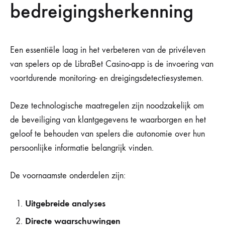
bedreigingsherkenning
Een essentiële laag in het verbeteren van de privéleven
van spelers op de LibraBet Casino-app is de invoering van
voortdurende monitoring- en dreigingsdetectiesystemen.
Deze technologische maatregelen zijn noodzakelijk om
de beveiliging van klantgegevens te waarborgen en het
geloof te behouden van spelers die autonomie over hun
persoonlijke informatie belangrijk vinden.
De voornaamste onderdelen zijn:
Uitgebreide analyses
Directe waarschuwingen