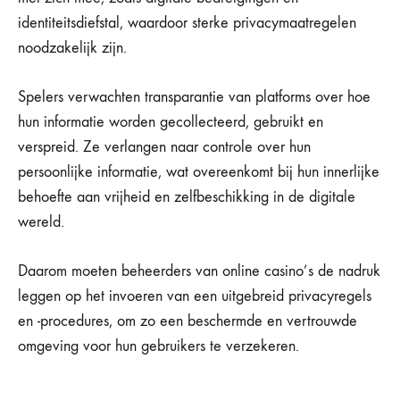
identiteitsdiefstal, waardoor sterke privacymaatregelen
noodzakelijk zijn.
Spelers verwachten transparantie van platforms over hoe
hun informatie worden gecollecteerd, gebruikt en
verspreid. Ze verlangen naar controle over hun
persoonlijke informatie, wat overeenkomt bij hun innerlijke
behoefte aan vrijheid en zelfbeschikking in de digitale
wereld.
Daarom moeten beheerders van online casino’s de nadruk
leggen op het invoeren van een uitgebreid privacyregels
en -procedures, om zo een beschermde en vertrouwde
omgeving voor hun gebruikers te verzekeren.