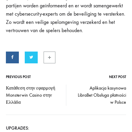
partijen worden geïnformeerd en er wordt samengewerkt
met cybersecurity-experts om de beveiliging te versterken.
Zo wordt een veilige spelomgeving verzekerd en het
vertrouwen van de spelers behouden.
PREVIOUS POST
NEXT POST
Κατάθεση στην εφαρμογή
Aplikacja kasynowa
Monsterwin Casino στην
LibraBet Obsługa płatności
Ελλάδα
w Polsce
UPGRADES: