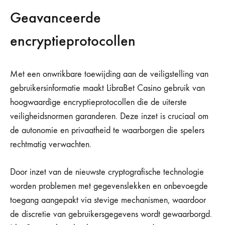
Geavanceerde
encryptieprotocollen
Met een onwrikbare toewijding aan de veiligstelling van
gebruikersinformatie maakt LibraBet Casino gebruik van
hoogwaardige encryptieprotocollen die de uiterste
veiligheidsnormen garanderen. Deze inzet is cruciaal om
de autonomie en privaatheid te waarborgen die spelers
rechtmatig verwachten.
Door inzet van de nieuwste cryptografische technologie
worden problemen met gegevenslekken en onbevoegde
toegang aangepakt via stevige mechanismen, waardoor
de discretie van gebruikersgegevens wordt gewaarborgd.