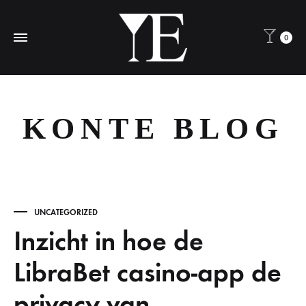
0
KONTE BLOG
UNCATEGORIZED
Inzicht in hoe de
LibraBet casino-app de
privacy van