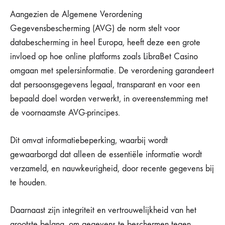
Aangezien de Algemene Verordening
Gegevensbescherming (AVG) de norm stelt voor
databescherming in heel Europa, heeft deze een grote
invloed op hoe online platforms zoals LibraBet Casino
omgaan met spelersinformatie. De verordening garandeert
dat persoonsgegevens legaal, transparant en voor een
bepaald doel worden verwerkt, in overeenstemming met
de voornaamste AVG-principes.
Dit omvat informatiebeperking, waarbij wordt
gewaarborgd dat alleen de essentiële informatie wordt
verzameld, en nauwkeurigheid, door recente gegevens bij
te houden.
Daarnaast zijn integriteit en vertrouwelijkheid van het
grootste belang, om gegevens te beschermen tegen