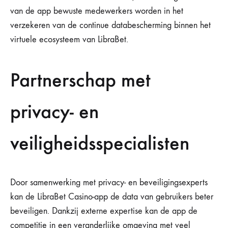
van de app bewuste medewerkers worden in het
verzekeren van de continue databescherming binnen het
virtuele ecosysteem van LibraBet.
Partnerschap met
privacy- en
veiligheidsspecialisten
Door samenwerking met privacy- en beveiligingsexperts
kan de LibraBet Casino-app de data van gebruikers beter
beveiligen. Dankzij externe expertise kan de app de
competitie in een veranderlijke omgeving met veel