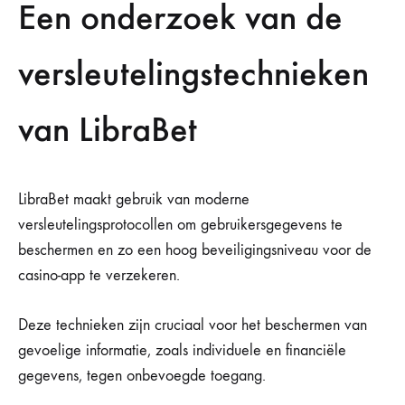
Een onderzoek van de
versleutelingstechnieken
van LibraBet
LibraBet maakt gebruik van moderne
versleutelingsprotocollen om gebruikersgegevens te
beschermen en zo een hoog beveiligingsniveau voor de
casino-app te verzekeren.
Deze technieken zijn cruciaal voor het beschermen van
gevoelige informatie, zoals individuele en financiële
gegevens, tegen onbevoegde toegang.