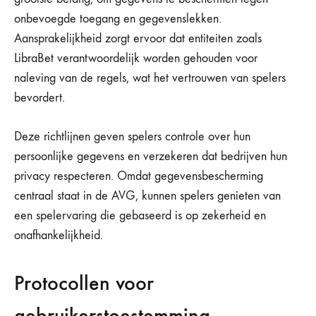
onbevoegde toegang en gegevenslekken.
Aansprakelijkheid zorgt ervoor dat entiteiten zoals
LibraBet verantwoordelijk worden gehouden voor
naleving van de regels, wat het vertrouwen van spelers
bevordert.
Deze richtlijnen geven spelers controle over hun
persoonlijke gegevens en verzekeren dat bedrijven hun
privacy respecteren. Omdat gegevensbescherming
centraal staat in de AVG, kunnen spelers genieten van
een spelervaring die gebaseerd is op zekerheid en
onafhankelijkheid.
Protocollen voor
gebruikerstoestemming