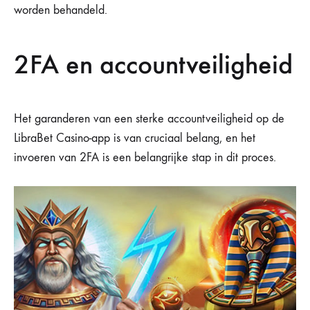
worden behandeld.
2FA en accountveiligheid
Het garanderen van een sterke accountveiligheid op de
LibraBet Casino-app is van cruciaal belang, en het
invoeren van 2FA is een belangrijke stap in dit proces.