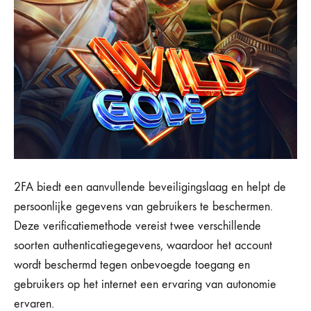
2FA biedt een aanvullende beveiligingslaag en helpt de
persoonlijke gegevens van gebruikers te beschermen.
Deze verificatiemethode vereist twee verschillende
soorten authenticatiegegevens, waardoor het account
wordt beschermd tegen onbevoegde toegang en
gebruikers op het internet een ervaring van autonomie
ervaren.