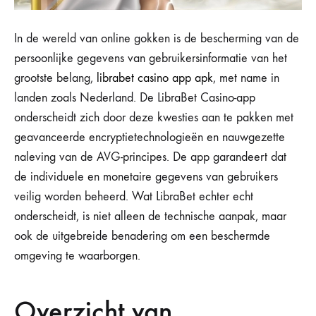
In de wereld van online gokken is de bescherming van de
persoonlijke gegevens van gebruikersinformatie van het
grootste belang,
librabet casino app apk
, met name in
landen zoals Nederland. De LibraBet Casino-app
onderscheidt zich door deze kwesties aan te pakken met
geavanceerde encryptietechnologieën en nauwgezette
naleving van de AVG-principes. De app garandeert dat
de individuele en monetaire gegevens van gebruikers
veilig worden beheerd. Wat LibraBet echter echt
onderscheidt, is niet alleen de technische aanpak, maar
ook de uitgebreide benadering om een beschermde
omgeving te waarborgen.
Overzicht van