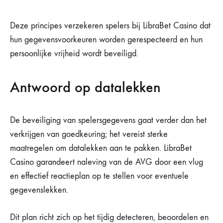
Deze principes verzekeren spelers bij LibraBet Casino dat
hun gegevensvoorkeuren worden gerespecteerd en hun
persoonlijke vrijheid wordt beveiligd.
Antwoord op datalekken
De beveiliging van spelersgegevens gaat verder dan het
verkrijgen van goedkeuring; het vereist sterke
maatregelen om datalekken aan te pakken. LibraBet
Casino garandeert naleving van de AVG door een vlug
en effectief reactieplan op te stellen voor eventuele
gegevenslekken.
Dit plan richt zich op het tijdig detecteren, beoordelen en