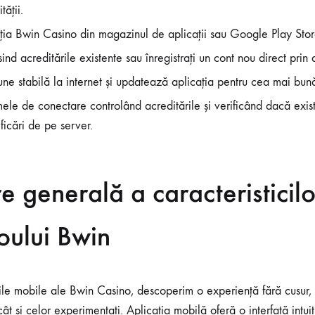
tății.
ția Bwin Casino din magazinul de aplicații sau Google Play Stor
ind acreditările existente sau înregistrați un cont nou direct prin 
ne stabilă la internet și updatează aplicația pentru cea mai bun
le de conectare controlând acreditările și verificând dacă exist
ificări de pe server.
e generală a caracteristicil
oului Bwin
ile mobile ale Bwin Casino, descoperim o experiență fără cusur,
, cât și celor experimentați. Aplicația mobilă oferă o interfață intu