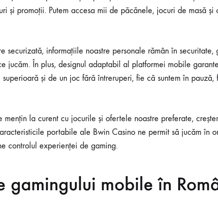
ri și promoții. Putem accesa mii de păcănele, jocuri de masă și o
e securizată, informațiile noastre personale rămân în securitate,
p ce jucăm. În plus, designul adaptabil al platformei mobile gara
 superioară și de un joc fără întreruperi, fie că suntem în pauză,
e mențin la curent cu jocurile și ofertele noastre preferate, creș
aracteristicile portabile ale Bwin Casino ne permit să jucăm în or
e controlul experienței de gaming.
le gamingului mobile în Rom