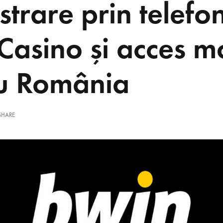
strare prin telefon
Casino și acces m
u România
SHARE