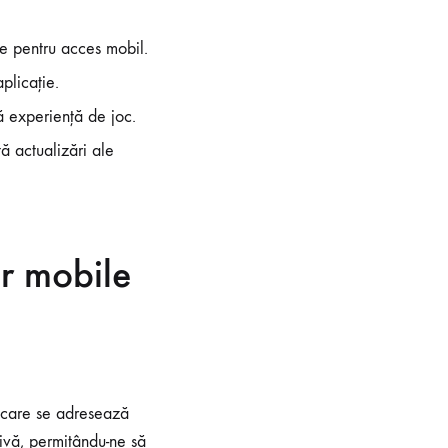
e pentru acces mobil.
aplicație.
ă experiență de joc.
ă actualizări ale
or mobile
 care se adresează
itivă, permițându-ne să