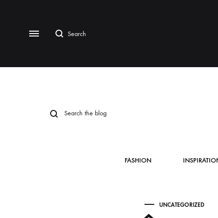
FASHION
INSPIRATIO
UNCATEGORIZED