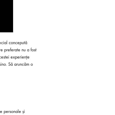
ecial concepută
re preferate nu a fost
cestei experiențe
sino. Să aruncăm o
le personale și