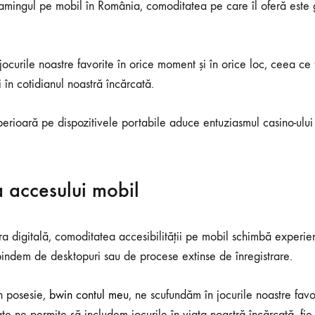
mingul pe mobil în România, comoditatea pe care îl oferă este g
curile noastre favorite în orice moment și în orice loc, ceea ce
în cotidianul noastră încărcată.
uperioară pe dispozitivele portabile aduce entuziasmul casino-ulu
 accesului mobil
a digitală, comoditatea accesibilității pe mobil schimbă experien
ndem de desktopuri sau de procese extinse de înregistrare.
n posesie,
bwin contul meu
, ne scufundăm în jocurile noastre favo
tate ne permite să includem jocurile în viața noastră încărcată, fi