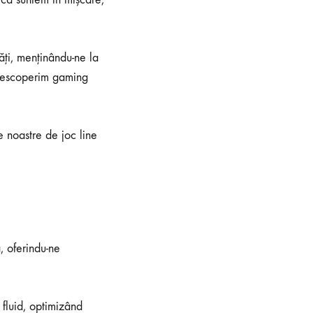
ăți, menținându-ne la
ă descoperim gaming
 noastre de joc line
, oferindu-ne
fluid, optimizând