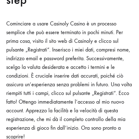
Cominciare a usare Casinoly Casino è un processo
semplice che può essere terminato in pochi minuti. Per
prima cosa, visito il sito web di Casinoly e clicco sul
pulsante „Registrati“. Inserisco i miei dati, compresi nome,
indirizzo email e password preferita. Successivamente,
scelgo la valuta desiderata e accetto i termini e le
condizioni. È cruciale inserire dati accurati, poiché ciò
assicura un’esperienza senza problemi in futuro. Una volta
riempiti tutti i campi, clicco sul pulsante „Registrati“. Ecco
fatto! Ottengo immediatamente l’accesso al mio nuovo
account. Apprezzo la facilità e la velocità di questa
registrazione, che mi dà il completo controllo della mia
esperienza di gioco fin dall’inizio. Ora sono pronto a
scoprire!