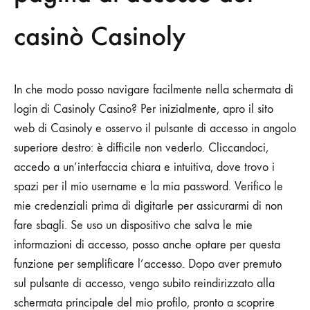
casinò Casinoly
In che modo posso navigare facilmente nella schermata di
login di Casinoly Casino? Per inizialmente, apro il sito
web di Casinoly e osservo il pulsante di accesso in angolo
superiore destro: è difficile non vederlo. Cliccandoci,
accedo a un’interfaccia chiara e intuitiva, dove trovo i
spazi per il mio username e la mia password. Verifico le
mie credenziali prima di digitarle per assicurarmi di non
fare sbagli. Se uso un dispositivo che salva le mie
informazioni di accesso, posso anche optare per questa
funzione per semplificare l’accesso. Dopo aver premuto
sul pulsante di accesso, vengo subito reindirizzato alla
schermata principale del mio profilo, pronto a scoprire