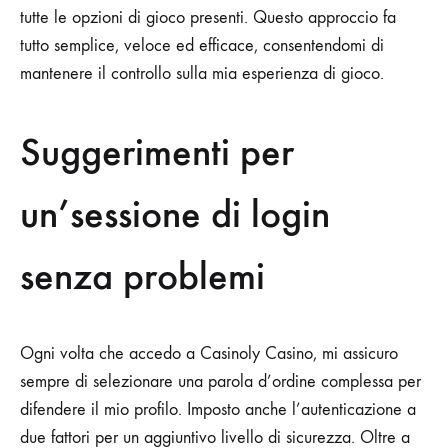
tutte le opzioni di gioco presenti. Questo approccio fa
tutto semplice, veloce ed efficace, consentendomi di
mantenere il controllo sulla mia esperienza di gioco.
Suggerimenti per
un’sessione di login
senza problemi
Ogni volta che accedo a Casinoly Casino, mi assicuro
sempre di selezionare una parola d’ordine complessa per
difendere il mio profilo. Imposto anche l’autenticazione a
due fattori per un aggiuntivo livello di sicurezza. Oltre a