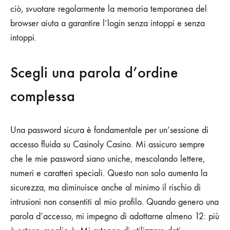
ciò, svuotare regolarmente la memoria temporanea del
browser aiuta a garantire l’login senza intoppi e senza
intoppi.
Scegli una parola d’ordine
complessa
Una password sicura è fondamentale per un’sessione di
accesso fluida su Casinoly Casino. Mi assicuro sempre
che le mie password siano uniche, mescolando lettere,
numeri e caratteri speciali. Questo non solo aumenta la
sicurezza, ma diminuisce anche al minimo il rischio di
intrusioni non consentiti al mio profilo. Quando genero una
parola d’accesso, mi impegno di adottarne almeno 12: più