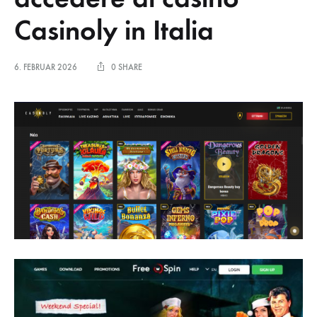
Casinoly in Italia
6. FEBRUAR 2026
0 SHARE