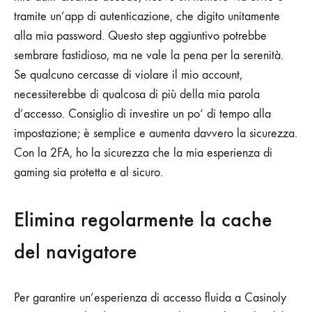
tramite un’app di autenticazione, che digito unitamente
alla mia password. Questo step aggiuntivo potrebbe
sembrare fastidioso, ma ne vale la pena per la serenità.
Se qualcuno cercasse di violare il mio account,
necessiterebbe di qualcosa di più della mia parola
d’accesso. Consiglio di investire un po‘ di tempo alla
impostazione; è semplice e aumenta davvero la sicurezza.
Con la 2FA, ho la sicurezza che la mia esperienza di
gaming sia protetta e al sicuro.
Elimina regolarmente la cache
del navigatore
Per garantire un’esperienza di accesso fluida a Casinoly