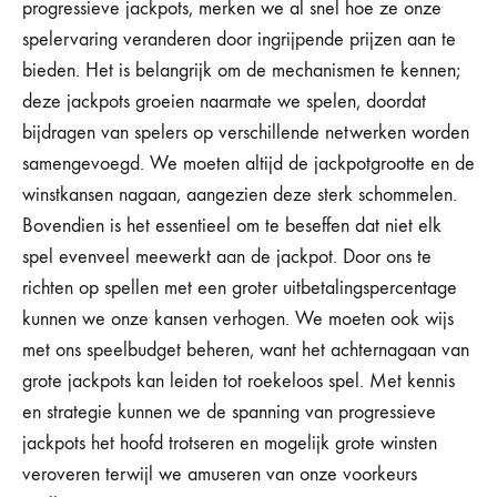
progressieve jackpots, merken we al snel hoe ze onze
spelervaring veranderen door ingrijpende prijzen aan te
bieden. Het is belangrijk om de mechanismen te kennen;
deze jackpots groeien naarmate we spelen, doordat
bijdragen van spelers op verschillende netwerken worden
samengevoegd. We moeten altijd de jackpotgrootte en de
winstkansen nagaan, aangezien deze sterk schommelen.
Bovendien is het essentieel om te beseffen dat niet elk
spel evenveel meewerkt aan de jackpot. Door ons te
richten op spellen met een groter uitbetalingspercentage
kunnen we onze kansen verhogen. We moeten ook wijs
met ons speelbudget beheren, want het achternagaan van
grote jackpots kan leiden tot roekeloos spel. Met kennis
en strategie kunnen we de spanning van progressieve
jackpots het hoofd trotseren en mogelijk grote winsten
veroveren terwijl we amuseren van onze voorkeurs