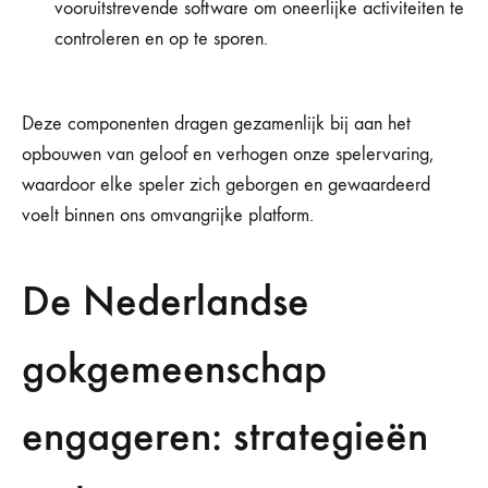
vooruitstrevende software om oneerlijke activiteiten te
controleren en op te sporen.
Deze componenten dragen gezamenlijk bij aan het
opbouwen van geloof en verhogen onze spelervaring,
waardoor elke speler zich geborgen en gewaardeerd
voelt binnen ons omvangrijke platform.
De Nederlandse
gokgemeenschap
engageren: strategieën