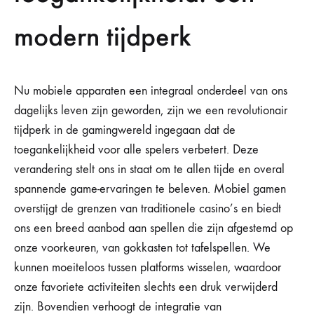
modern tijdperk
Nu mobiele apparaten een integraal onderdeel van ons
dagelijks leven zijn geworden, zijn we een revolutionair
tijdperk in de gamingwereld ingegaan dat de
toegankelijkheid voor alle spelers verbetert. Deze
verandering stelt ons in staat om te allen tijde en overal
spannende game-ervaringen te beleven. Mobiel gamen
overstijgt de grenzen van traditionele casino’s en biedt
ons een breed aanbod aan spellen die zijn afgestemd op
onze voorkeuren, van gokkasten tot tafelspellen. We
kunnen moeiteloos tussen platforms wisselen, waardoor
onze favoriete activiteiten slechts een druk verwijderd
zijn. Bovendien verhoogt de integratie van