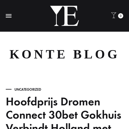
0
KONTE BLOG
UNCATEGORIZED
Hoofdprijs Dromen
Connect 30bet Gokhuis
Verbindt Holland met