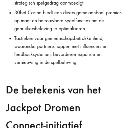
strategisch spelgedrag aanmoedigt.
30bet Casino biedt een divers game-aanbod, premies
op maat en betrouwbare speelfuncties om de
gebruikersbeleving te optimaliseren.
Tactieken voor gemeenschapsbetrokkenheid,
waaronder partnerschappen met influencers en
feedbacksystemen, bevorderen expansie en
vernieuwing in de spelbeleving.
De betekenis van het
Jackpot Dromen
Connect-initiatief