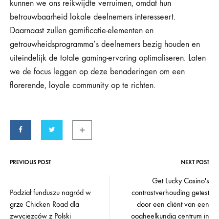
kunnen we ons reikwijdte verruimen, omdat hun
betrouwbaarheid lokale deelnemers interesseert.
Daarnaast zullen gamificatie-elementen en
getrouwheidsprogramma’s deelnemers bezig houden en
uiteindelijk de totale gaming-ervaring optimaliseren. Laten
we de focus leggen op deze benaderingen om een
florerende, loyale community op te richten.
PREVIOUS POST
NEXT POST
Get Lucky Casino's
Podział funduszu nagród w
contrastverhouding getest
grze Chicken Road dla
door een cliënt van een
zwycięzców z Polski
oogheelkundig centrum in