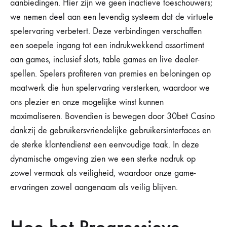
aanbiedingen. Hier zijn we geen inactieve toeschouwers;
we nemen deel aan een levendig systeem dat de virtuele
spelervaring verbetert. Deze verbindingen verschaffen
een soepele ingang tot een indrukwekkend assortiment
aan games, inclusief slots, table games en live dealer-
spellen. Spelers profiteren van premies en beloningen op
maatwerk die hun spelervaring versterken, waardoor we
ons plezier en onze mogelijke winst kunnen
maximaliseren. Bovendien is bewegen door 30bet Casino
dankzij de gebruikersvriendelijke gebruikersinterfaces en
de sterke klantendienst een eenvoudige taak. In deze
dynamische omgeving zien we een sterke nadruk op
zowel vermaak als veiligheid, waardoor onze game-
ervaringen zowel aangenaam als veilig blijven.