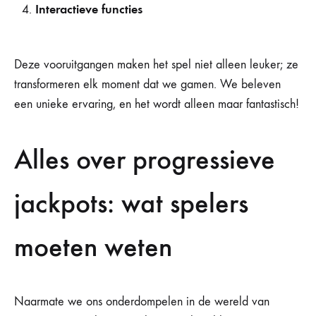
Interactieve functies
Deze vooruitgangen maken het spel niet alleen leuker; ze
transformeren elk moment dat we gamen. We beleven
een unieke ervaring, en het wordt alleen maar fantastisch!
Alles over progressieve
jackpots: wat spelers
moeten weten
Naarmate we ons onderdompelen in de wereld van