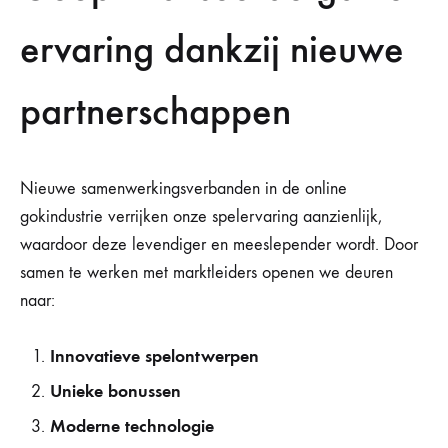
ervaring dankzij nieuwe
partnerschappen
Nieuwe samenwerkingsverbanden in de online
gokindustrie verrijken onze spelervaring aanzienlijk,
waardoor deze levendiger en meeslepender wordt. Door
samen te werken met marktleiders openen we deuren
naar:
Innovatieve spelontwerpen
Unieke bonussen
Moderne technologie