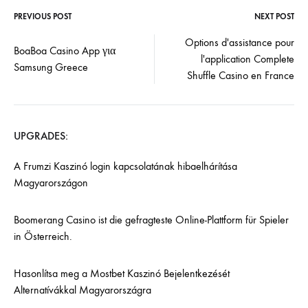
PREVIOUS POST
NEXT POST
Options d'assistance pour
BoaBoa Casino App για
l'application Complete
Samsung Greece
Shuffle Casino en France
UPGRADES:
A Frumzi Kaszinó login kapcsolatának hibaelhárítása
Magyarországon
Boomerang Casino ist die gefragteste Online-Plattform für Spieler
in Österreich.
Hasonlítsa meg a Mostbet Kaszinó Bejelentkezését
Alternatívákkal Magyarországra