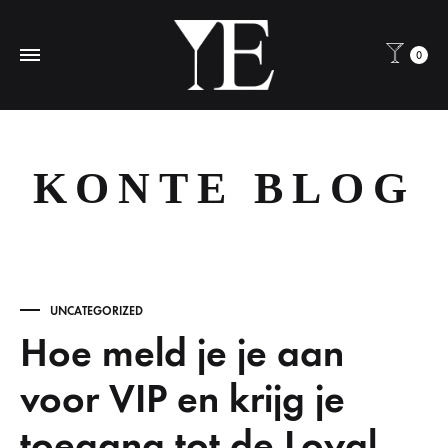
0
KONTE BLOG
UNCATEGORIZED
Hoe meld je je aan
voor VIP en krijg je
toegang tot de Loyal