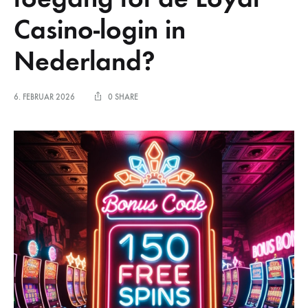
Casino-login in
Nederland?
6. FEBRUAR 2026
0 SHARE