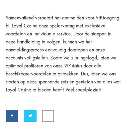
Samenvattend verbetert het aanmelden voor VIP-toegang
bij Loyal Casino onze spelervaring met exclusieve
voordelen en individuele service. Door de stappen in
deze handleiding te volgen, kunnen we het
aanmeldingsproces eenvoudig doorlopen en onze
accounts veiligstellen. Zodra we zijn ingelogd, laten we
optimaal profiteren van onze VIP-status door alle
beschikbare voordelen te ontdekken. Dus, laten we ons
storten op deze spannende reis en genieten van alles wat
Loyal Casino te bieden heeft! Veel speelplezier!