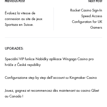
PREVIOUS POST
NEXT POST
Rocket Casino Sign-In
Évaluez la vitesse de
Speed Access
connexion au site de jeux
Configuration for UK
Sportaza en Suisse.
Gamers
UPGRADES:
Speciální VIP funkce Nabídky aplikace Wingaga Casino pro
hráče z České republiky
Configurazione step by step dell’account su Kingmaker Casino
Jouez, gagnez et recommencez dès maintenant au casino Qbet
au Canada !
Impressum
AGB
Datenschutz
Support
©2026 YE Munich & die VOCTO Group