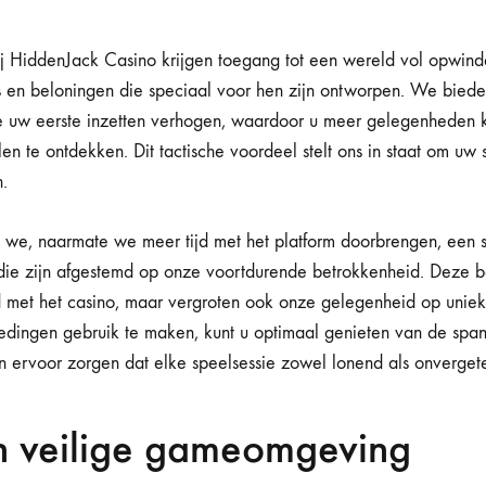
j HiddenJack Casino krijgen toegang tot een wereld vol opwin
s en beloningen die speciaal voor hen zijn ontworpen. We biede
 uw eerste inzetten verhogen, waardoor u meer gelegenheden k
en te ontdekken. Dit tactische voordeel stelt ons in staat om uw 
n.
we, naarmate we meer tijd met het platform doorbrengen, een 
n die zijn afgestemd op onze voortdurende betrokkenheid. Deze b
d met het casino, maar vergroten ook onze gelegenheid op unie
dingen gebruik te maken, kunt u optimaal genieten van de spa
ervoor zorgen dat elke speelsessie zowel lonend als onvergetel
en veilige gameomgeving