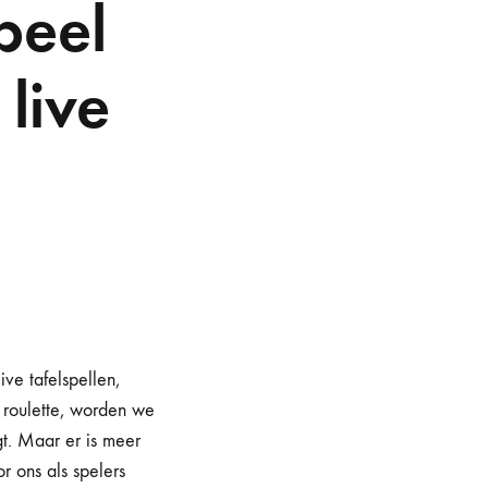
peel
 live
e tafelspellen,
 roulette, worden we
t. Maar er is meer
 ons als spelers