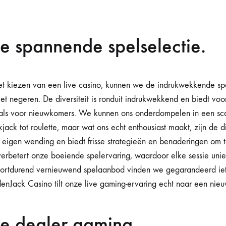
e spannende spelselectie.
et kiezen van een live casino, kunnen we de indrukwekkende spe
t negeren. De diversiteit is ronduit indrukwekkend en biedt voo
 als voor nieuwkomers. We kunnen ons onderdompelen in een sca
kjack tot roulette, maar wat ons echt enthousiast maakt, zijn de d
jn eigen wending en biedt frisse strategieën en benaderingen om
 verbetert onze boeiende spelervaring, waardoor elke sessie uni
ortdurend vernieuwend spelaanbod vinden we gegarandeerd iet
enJack Casino tilt onze live gaming-ervaring echt naar een nieu
ve dealer gaming.