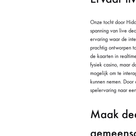
Onze tocht door Hidd
spanning van live de
ervaring waar de inte
prachtig ontworpen taf
de kaarten in realti
fysiek casino, maar d
mogelijk om te inter
kunnen nemen. Door d
spelervaring naar een
Maak dee
gemeens