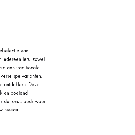
lselectie van
r iedereen iets, zowel
la aan traditionele
iverse spelvarianten.
 te ontdekken. Deze
ek en boeiend
s dat ons steeds weer
w niveau.