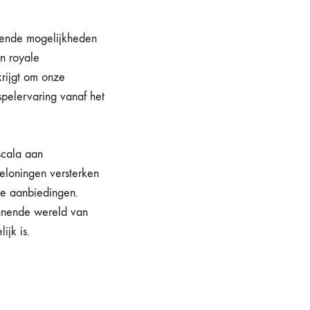
dende mogelijkheden
n royale
rijgt om onze
spelervaring vanaf het
scala aan
eloningen versterken
ke aanbiedingen.
nnende wereld van
ijk is.