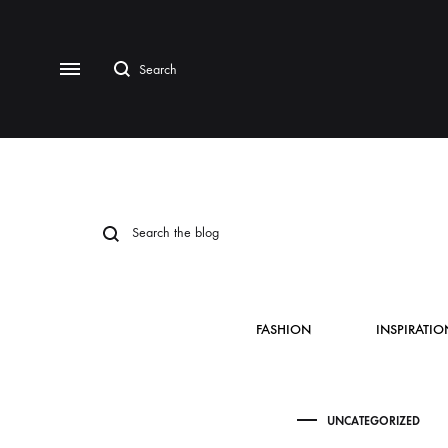
FASHION
INSPIRATIO
UNCATEGORIZED