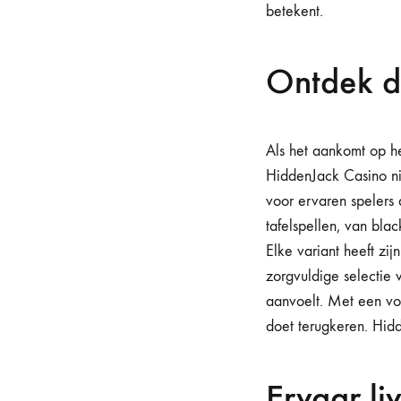
betekent.
Ontdek d
Als het aankomt op h
HiddenJack Casino nie
voor ervaren spelers
tafelspellen, van blac
Elke variant heeft zi
zorgvuldige selectie
aanvoelt. Met een vo
doet terugkeren. Hidd
Ervaar li