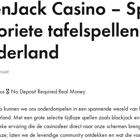
nJack Casino – S
oriete tafelspellen
derland
SHARE
o
kunnen we ons onderdompelen in een spannende wereld van liv
and. Met een grote selectie tijdloze spellen zoals blackjack en
ke ervaring die de casinosfeer direct naar onze schermen breng
uze; laten we de levendige community ontdekken en wat die voor