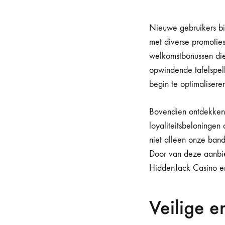
Nieuwe gebruikers bi
met diverse promotie
welkomstbonussen die
opwindende tafelspell
begin te optimalisere
Bovendien ontdekken 
loyaliteitsbeloninge
niet alleen onze ban
Door van deze aanbie
HiddenJack Casino en 
Veilige 