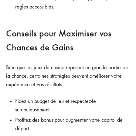
règles accessibles.
Conseils pour Maximiser vos
Chances de Gains
Bien que les jeux de casino reposent en grande partie sur
la chance, certaines stratégies peuvent améliorer votre
expérience et vos résultats :
Fixez un budget de jeu et respectez-le
scrupuleusement.
Profitez des bonus pour augmenter votre capital de
départ.