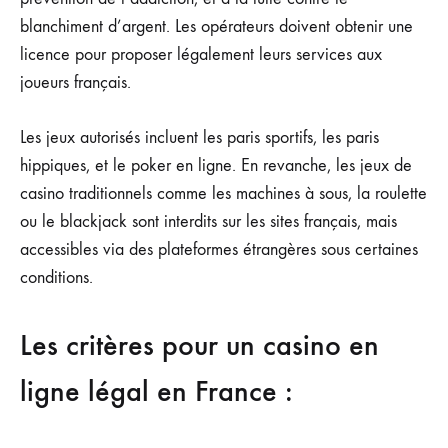
blanchiment d’argent. Les opérateurs doivent obtenir une
licence pour proposer légalement leurs services aux
joueurs français.
Les jeux autorisés incluent les paris sportifs, les paris
hippiques, et le poker en ligne. En revanche, les jeux de
casino traditionnels comme les machines à sous, la roulette
ou le blackjack sont interdits sur les sites français, mais
accessibles via des plateformes étrangères sous certaines
conditions.
Les critères pour un casino en
ligne légal en France :