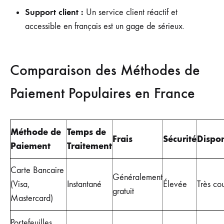
Support client :
Un service client réactif et
accessible en français est un gage de sérieux.
Comparaison des Méthodes de
Paiement Populaires en France
Méthode de
Temps de
Frais
Sécurité
Dispon
Paiement
Traitement
Carte Bancaire
Généralement
(Visa,
Instantané
Élevée
Très co
gratuit
Mastercard)
Portefeuilles