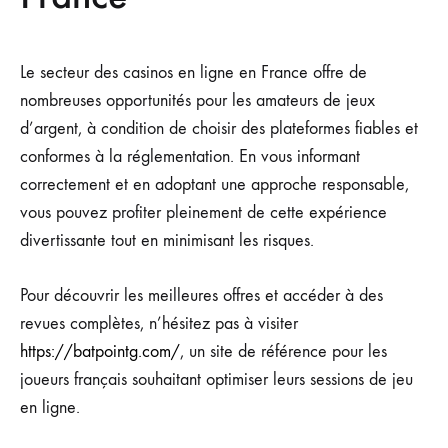
Le secteur des casinos en ligne en France offre de
nombreuses opportunités pour les amateurs de jeux
d’argent, à condition de choisir des plateformes fiables et
conformes à la réglementation. En vous informant
correctement et en adoptant une approche responsable,
vous pouvez profiter pleinement de cette expérience
divertissante tout en minimisant les risques.
Pour découvrir les meilleures offres et accéder à des
revues complètes, n’hésitez pas à visiter
https://batpointg.com/
, un site de référence pour les
joueurs français souhaitant optimiser leurs sessions de jeu
en ligne.