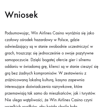
Wniosek
Podsumowując, Win Airlines Casino wyróżnia się jako
czołowy ośrodek hazardowy w Polsce, gdzie
odwiedzający są w stanie swobodnie uczestniczyć w
grach, troszcząc się jednocześnie o swoje pozytywne
samopoczucie. Dzięki bogatej ofercie gier i silnemu
oddaniu w świadomą grę, klienci są w stanie cieszyć się
grą bez żadnych kompromisów. W zestawieniu z
zróżnicowaną lokalną kulturą, kasyno zapewnia
interesujące doświadczenia rozrywkowe, które
przemawiają tak samo do mieszkańców, jak i turystów.
Nie ulega wątpliwości, że Win Airlines Casino czyni
wszelkich wysiłków, aby każda chwila była