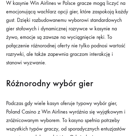
W kasynie Win Airlines w Polsce gracze mogą liczyć na
emocjonującą wachlarz opcji gier, które zaspokoją każdy
gust. Dzięki rozbudowanemu wyborowi standardowych
gier stołowych i dynamicznej rozrywce w kasynie na
żywo, emocje są zawsze na wyciągnięcie ręki. To
połączenie różnorodnej oferty nie tylko podnosi wartość
rozrywki, ale także zapewnia graczom interakcję i
stanowi wyzwanie.
Różnorodny wybór gier
Podczas gdy wiele kasyn oferuje typowy wybór gier,
Poland Casino z Win Airlines wyróżnia się wyjątkowym i
zróżnicowanym wyborem. To kasyno spełnia potrzeby
wszystkich typów graczy, od sporadycznych entuzjastów