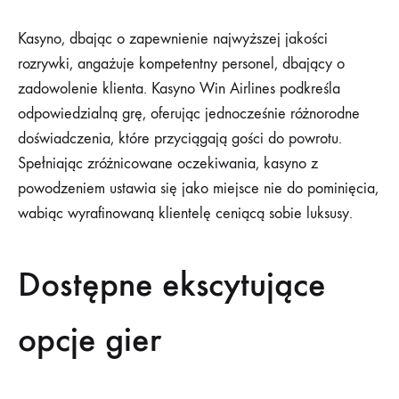
Kasyno, dbając o zapewnienie najwyższej jakości
rozrywki, angażuje kompetentny personel, dbający o
zadowolenie klienta. Kasyno Win Airlines podkreśla
odpowiedzialną grę, oferując jednocześnie różnorodne
doświadczenia, które przyciągają gości do powrotu.
Spełniając zróżnicowane oczekiwania, kasyno z
powodzeniem ustawia się jako miejsce nie do pominięcia,
wabiąc wyrafinowaną klientelę ceniącą sobie luksusy.
Dostępne ekscytujące
opcje gier