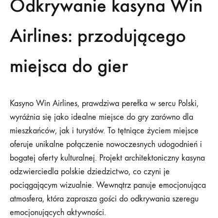
Odkrywanie kasyna Win
Airlines: przodującego
miejsca do gier
Kasyno Win Airlines, prawdziwa perełka w sercu Polski,
wyróżnia się jako idealne miejsce do gry zarówno dla
mieszkańców, jak i turystów. To tętniące życiem miejsce
oferuje unikalne połączenie nowoczesnych udogodnień i
bogatej oferty kulturalnej. Projekt architektoniczny kasyna
odzwierciedla polskie dziedzictwo, co czyni je
pociągającym wizualnie. Wewnątrz panuje emocjonująca
atmosfera, która zaprasza gości do odkrywania szeregu
emocjonujących aktywności.