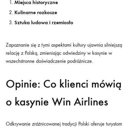
Miejsca historyczne
Kulinarne rozkosze
Sztuka ludowa i rzemiosło
Zapoznanie się z tymi aspektami kultury ujawnia silniejszą
relację z Polską, zmieniając odwiedziny w kasynie w
wszechstronne doświadczenie podróżnicze.
Opinie: Co klienci mówią
o kasynie Win Airlines
Odkrywanie zróżnicowanej tradycji Polski oferuje turystom