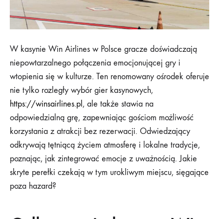
W kasynie Win Airlines w Polsce gracze doświadczają
niepowtarzalnego połączenia emocjonującej gry i
wtopienia się w kulturze. Ten renomowany ośrodek oferuje
nie tylko rozległy wybór gier kasynowych,
https://winsairlines.pl
, ale także stawia na
odpowiedzialną grę, zapewniając gościom możliwość
korzystania z atrakcji bez rezerwacji. Odwiedzający
odkrywają tętniącą życiem atmosferę i lokalne tradycje,
poznając, jak zintegrować emocje z uważnością. Jakie
skryte perełki czekają w tym urokliwym miejscu, sięgające
poza hazard?