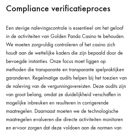
Compliance verificatieproces
Een stevige nalevingscontrole is essentieel om het geloof
in de activiteiten van Golden Panda Casino te behouden.
We moeten zorgvuldig controleren of het casino zich
houdt aan de wettelijke kaders die zijn bepaald door de
bevoegde instanties. Onze focus moet liggen op
methoden die transparante en transparante spelpraktijken
garanderen. Regelmatige audits helpen bij het toezien van
de naleving van de vergunningsvereisten. Deze audits zijn
van groot belang, omdat ze duidelijkheid verschaffen in
mogelijke inbreuken en resulteren in corrigerende
maatregelen. Daarnaast moeten we de technologische
maatregelen evalueren die directe activiteiten monitoren
en ervoor zorgen dat deze voldoen aan de normen van