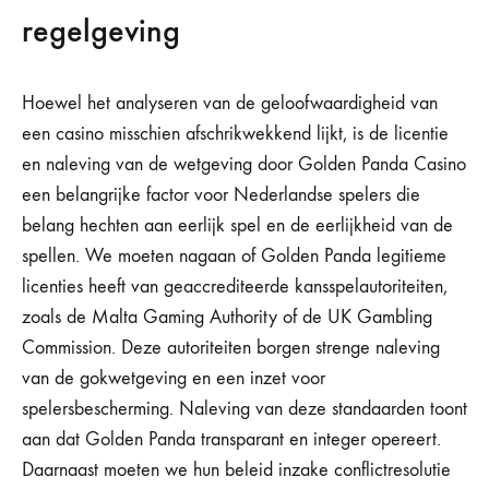
regelgeving
Hoewel het analyseren van de geloofwaardigheid van
een casino misschien afschrikwekkend lijkt, is de licentie
en naleving van de wetgeving door Golden Panda Casino
een belangrijke factor voor Nederlandse spelers die
belang hechten aan eerlijk spel en de eerlijkheid van de
spellen. We moeten nagaan of Golden Panda legitieme
licenties heeft van geaccrediteerde kansspelautoriteiten,
zoals de Malta Gaming Authority of de UK Gambling
Commission. Deze autoriteiten borgen strenge naleving
van de gokwetgeving en een inzet voor
spelersbescherming. Naleving van deze standaarden toont
aan dat Golden Panda transparant en integer opereert.
Daarnaast moeten we hun beleid inzake conflictresolutie