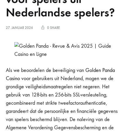
Nederlandse spelers?
27. JANUAR 2026
0 SHARE
Als we beoordelen de beveiliging van
Golden Panda
Casino
voor gebruikers uit Nederland, mogen we de
grondige veiligheidsmaatregelen niet negeren. Het
gebruik van 128-bits en 256-bits SSL-versleuteling,
gecombineerd met strikte tweefactorauthenticatie,
garandeert dat de persoonlijke en financiële gegevens
van spelers beschermd blijven. De naleving van de
Algemene Verordening Gegevensbescherming en de