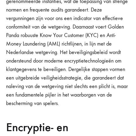
gerenommeerde instanties, wat de toepassing van strenge
normen en frequente audits garandeert. Deze
vergunningen zijn voor ons een indicator van effectieve
conformiteit van de wetgeving. Daarnaast voert Golden
Panda robuuste Know Your Customer (KYC) en Anti-
Money Laundering (AML) richtlijnen, in lijn met de
Nederlandse wetgeving. Het beveiligingsbeleid wordt
ondersteund door moderne encryptietechnologieën om
klantgegevens te beveiligen. Dergelijke stappen vormen
een uitgebreide veiligheidsstrategie, die garandeert dat
naleving van de wetgeving niet slechts een plicht is, maar
een fundamentele pijler in het waarborgen van de
bescherming van spelers.
Encryptie- en