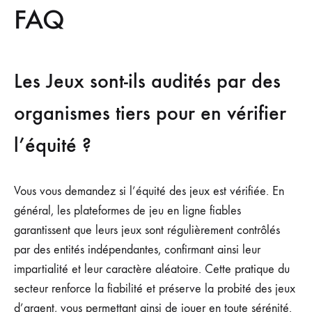
FAQ
Les Jeux sont-ils audités par des
organismes tiers pour en vérifier
l’équité ?
Vous vous demandez si l’équité des jeux est vérifiée. En
général, les plateformes de jeu en ligne fiables
garantissent que leurs jeux sont régulièrement contrôlés
par des entités indépendantes, confirmant ainsi leur
impartialité et leur caractère aléatoire. Cette pratique du
secteur renforce la fiabilité et préserve la probité des jeux
d’argent, vous permettant ainsi de jouer en toute sérénité.