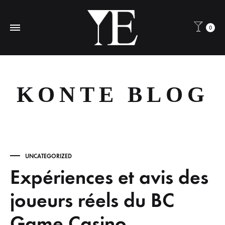
0
KONTE BLOG
UNCATEGORIZED
Expériences et avis des
joueurs réels du BC
Game Casino