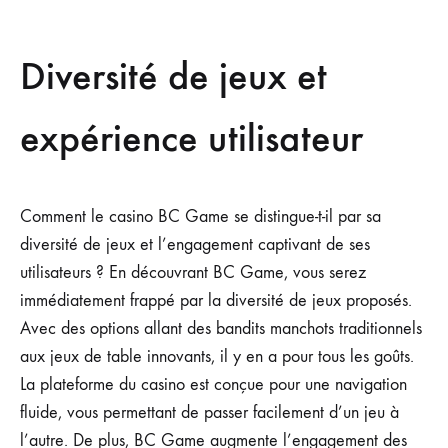
Diversité de jeux et
expérience utilisateur
Comment le casino BC Game se distingue-t-il par sa
diversité de jeux et l’engagement captivant de ses
utilisateurs ? En découvrant BC Game, vous serez
immédiatement frappé par la diversité de jeux proposés.
Avec des options allant des bandits manchots traditionnels
aux jeux de table innovants, il y en a pour tous les goûts.
La plateforme du casino est conçue pour une navigation
fluide, vous permettant de passer facilement d’un jeu à
l’autre. De plus, BC Game augmente l’engagement des