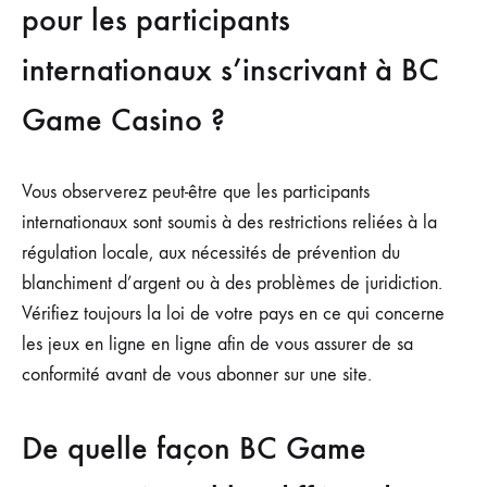
pour les participants
internationaux s’inscrivant à BC
Game Casino ?
Vous observerez peut-être que les participants
internationaux sont soumis à des restrictions reliées à la
régulation locale, aux nécessités de prévention du
blanchiment d’argent ou à des problèmes de juridiction.
Vérifiez toujours la loi de votre pays en ce qui concerne
les jeux en ligne en ligne afin de vous assurer de sa
conformité avant de vous abonner sur une site.
De quelle façon BC Game