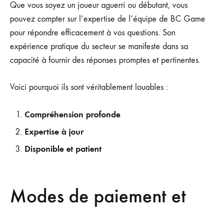
Que vous soyez un joueur aguerri ou débutant, vous
pouvez compter sur l’expertise de l’équipe de BC Game
pour répondre efficacement à vos questions. Son
expérience pratique du secteur se manifeste dans sa
capacité à fournir des réponses promptes et pertinentes.
Voici pourquoi ils sont véritablement louables :
Compréhension profonde
Expertise à jour
Disponible et patient
Modes de paiement et