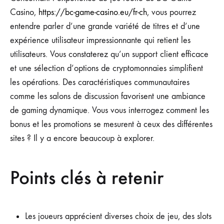
Casino,
https://bc-game-casino.eu/fr-ch
, vous pourrez
entendre parler d’une grande variété de titres et d’une
expérience utilisateur impressionnante qui retient les
utilisateurs. Vous constaterez qu’un support client efficace
et une sélection d’options de cryptomonnaies simplifient
les opérations. Des caractéristiques communautaires
comme les salons de discussion favorisent une ambiance
de gaming dynamique. Vous vous interrogez comment les
bonus et les promotions se mesurent à ceux des différentes
sites ? Il y a encore beaucoup à explorer.
Points clés à retenir
Les joueurs apprécient diverses choix de jeu, des slots