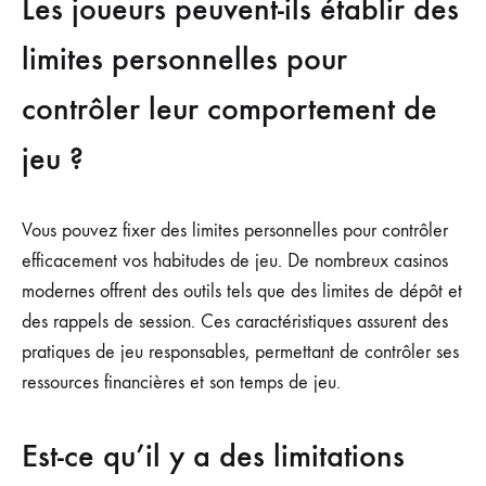
Les joueurs peuvent-ils établir des
limites personnelles pour
contrôler leur comportement de
jeu ?
Vous pouvez fixer des limites personnelles pour contrôler
efficacement vos habitudes de jeu. De nombreux casinos
modernes offrent des outils tels que des limites de dépôt et
des rappels de session. Ces caractéristiques assurent des
pratiques de jeu responsables, permettant de contrôler ses
ressources financières et son temps de jeu.
Est-ce qu’il y a des limitations