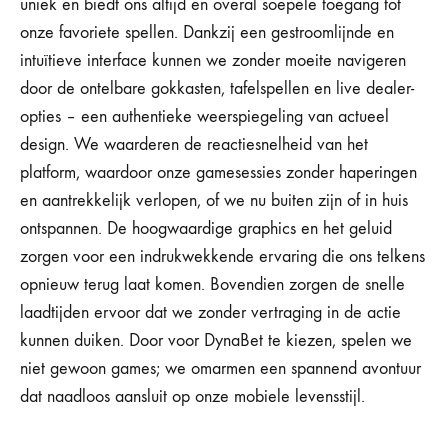
uniek en biedt ons altijd en overal soepele toegang tot
onze favoriete spellen. Dankzij een gestroomlijnde en
intuïtieve interface kunnen we zonder moeite navigeren
door de ontelbare gokkasten, tafelspellen en live dealer-
opties – een authentieke weerspiegeling van actueel
design. We waarderen de reactiesnelheid van het
platform, waardoor onze gamesessies zonder haperingen
en aantrekkelijk verlopen, of we nu buiten zijn of in huis
ontspannen. De hoogwaardige graphics en het geluid
zorgen voor een indrukwekkende ervaring die ons telkens
opnieuw terug laat komen. Bovendien zorgen de snelle
laadtijden ervoor dat we zonder vertraging in de actie
kunnen duiken. Door voor DynaBet te kiezen, spelen we
niet gewoon games; we omarmen een spannend avontuur
dat naadloos aansluit op onze mobiele levensstijl.