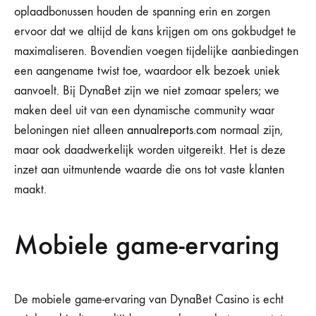
oplaadbonussen houden de spanning erin en zorgen
ervoor dat we altijd de kans krijgen om ons gokbudget te
maximaliseren. Bovendien voegen tijdelijke aanbiedingen
een aangename twist toe, waardoor elk bezoek uniek
aanvoelt. Bij DynaBet zijn we niet zomaar spelers; we
maken deel uit van een dynamische community waar
beloningen niet alleen
annualreports.com
normaal zijn,
maar ook daadwerkelijk worden uitgereikt. Het is deze
inzet aan uitmuntende waarde die ons tot vaste klanten
maakt.
Mobiele game-ervaring
De mobiele game-ervaring van DynaBet Casino is echt