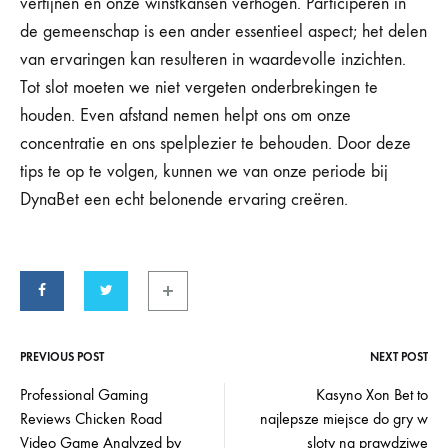
verfijnen en onze winstkansen verhogen. Participeren in
de gemeenschap is een ander essentieel aspect; het delen
van ervaringen kan resulteren in waardevolle inzichten.
Tot slot moeten we niet vergeten onderbrekingen te
houden. Even afstand nemen helpt ons om onze
concentratie en ons spelplezier te behouden. Door deze
tips te op te volgen, kunnen we van onze periode bij
DynaBet een echt belonende ervaring creëren.
PREVIOUS POST
NEXT POST
Professional Gaming
Kasyno Xon Bet to
Reviews Chicken Road
najlepsze miejsce do gry w
Video Game Analyzed by
sloty na prawdziwe