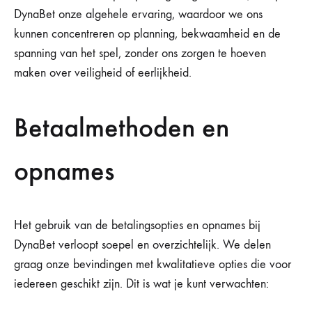
DynaBet onze algehele ervaring, waardoor we ons
kunnen concentreren op planning, bekwaamheid en de
spanning van het spel, zonder ons zorgen te hoeven
maken over veiligheid of eerlijkheid.
Betaalmethoden en
opnames
Het gebruik van de betalingsopties en opnames bij
DynaBet verloopt soepel en overzichtelijk. We delen
graag onze bevindingen met kwalitatieve opties die voor
iedereen geschikt zijn. Dit is wat je kunt verwachten: