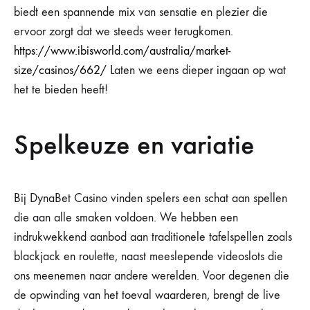
biedt een spannende mix van sensatie en plezier die
ervoor zorgt dat we steeds weer terugkomen.
https://www.ibisworld.com/australia/market-
size/casinos/662/
Laten we eens dieper ingaan op wat
het te bieden heeft!
Spelkeuze en variatie
Bij DynaBet Casino vinden spelers een schat aan spellen
die aan alle smaken voldoen. We hebben een
indrukwekkend aanbod aan traditionele tafelspellen zoals
blackjack en roulette, naast meeslepende videoslots die
ons meenemen naar andere werelden. Voor degenen die
de opwinding van het toeval waarderen, brengt de live