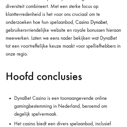
diversiteit combineert. Met een sterke focus op
klanttevredenheid is het voor ons cruciaal om te
onderzoeken hoe hun spelaanbod,
Casino Dynabet
,
gebruikersvriendelijke website en royale bonussen hieraan
meewerken. Laten we eens nader bekijken wat DynaBet
tot een voortreffelijke keuze maakt voor spelliefhebbers in
onze regio.
Hoofd conclusies
DynaBet Casino is een toonaangevende online
gamingbestemming in Nederland, beroemd om
degelijk spelvermaak.
Het casino biedt een divers spelaanbod, inclusief