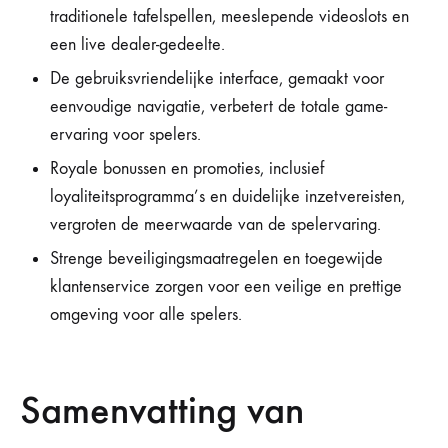
traditionele tafelspellen, meeslepende videoslots en
een live dealer-gedeelte.
De gebruiksvriendelijke interface, gemaakt voor
eenvoudige navigatie, verbetert de totale game-
ervaring voor spelers.
Royale bonussen en promoties, inclusief
loyaliteitsprogramma’s en duidelijke inzetvereisten,
vergroten de meerwaarde van de spelervaring.
Strenge beveiligingsmaatregelen en toegewijde
klantenservice zorgen voor een veilige en prettige
omgeving voor alle spelers.
Samenvatting van