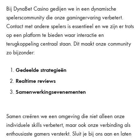
Bij DynaBet Casino gedijen we in een dynamische
spelerscommunity die onze gamingervaring verbetert.
Contact met andere spelers is essentieel en we zijn er trots
op een platform te bieden waar interactie en
terugkoppeling centraal staan. Dit maakt onze community
zo bijzonder:
Gedeelde strategieën
Realtime reviews
Samenwerkingsevenementen
Samen creëren we een omgeving die niet alleen onze
individuele skills verbetert, maar ook onze verbinding als
enthousiaste gamers versterkt. Sluit je bij ons aan en laten