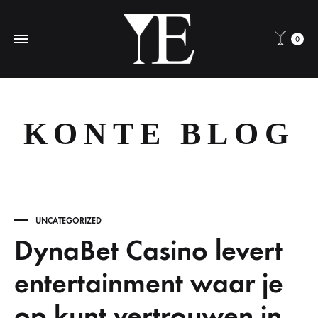
0
KONTE BLOG
UNCATEGORIZED
DynaBet Casino levert
entertainment waar je
op kunt vertrouwen in