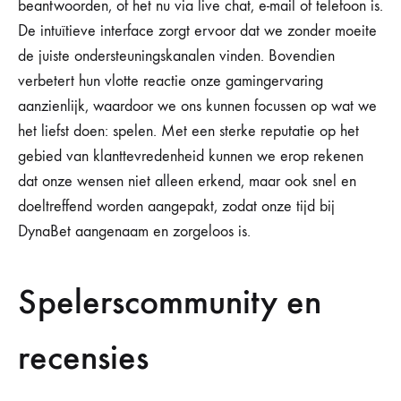
beantwoorden, of het nu via live chat, e-mail of telefoon is.
De intuïtieve interface zorgt ervoor dat we zonder moeite
de juiste ondersteuningskanalen vinden. Bovendien
verbetert hun vlotte reactie onze gamingervaring
aanzienlijk, waardoor we ons kunnen focussen op wat we
het liefst doen: spelen. Met een sterke reputatie op het
gebied van klanttevredenheid kunnen we erop rekenen
dat onze wensen niet alleen erkend, maar ook snel en
doeltreffend worden aangepakt, zodat onze tijd bij
DynaBet aangenaam en zorgeloos is.
Spelerscommunity en
recensies