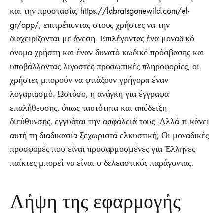
και την προστασία,
https://labratsgonewild.com/el-
gr/app/
, επιτρέποντας στους χρήστες να την
διαχειρίζονται με άνεση. Επιλέγοντας ένα μοναδικό
όνομα χρήστη και έναν δυνατό κωδικό πρόσβασης και
υποβάλλοντας λιγοστές προσωπικές πληροφορίες, οι
χρήστες μπορούν να φτιάξουν γρήγορα έναν
λογαριασμό. Ωστόσο, η ανάγκη για έγγραφα
επαλήθευσης, όπως ταυτότητα και απόδειξη
διεύθυνσης, εγγυάται την ασφάλειά τους. Αλλά τι κάνει
αυτή τη διαδικασία ξεχωριστά ελκυστική; Οι μοναδικές
προσφορές που είναι προσαρμοσμένες για Έλληνες
παίκτες μπορεί να είναι ο δελεαστικός παράγοντας.
Λήψη της εφαρμογής