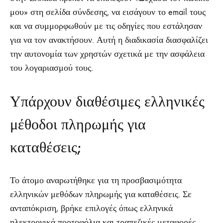
μου» στη σελίδα σύνδεσης, να εισάγουν το email τους
και να συμμορφωθούν με τις οδηγίες που εστάλησαν
για να τον ανακτήσουν. Αυτή η διαδικασία διασφαλίζει
την αυτονομία των χρηστών σχετικά με την ασφάλεια
του λογαριασμού τους.
Υπάρχουν διαθέσιμες ελληνικές
μέθοδοι πληρωμής για
καταθέσεις;
Το άτομο αναρωτήθηκε για τη προσβασιμότητα
ελληνικών μεθόδων πληρωμής για καταθέσεις. Σε
ανταπόκριση, βρήκε επιλογές όπως ελληνικά
ηλεκτρονικά πορτοφόλια και τραπεζικές μεταφορές,