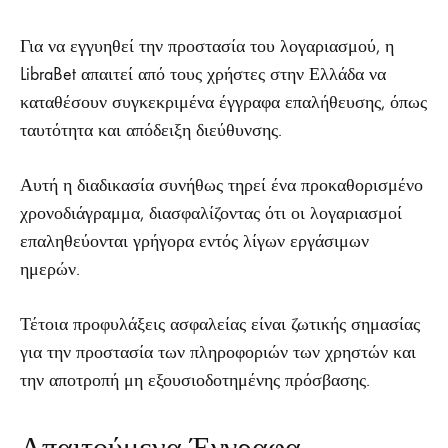
Για να εγγυηθεί την προστασία του λογαριασμού, η
LibraBet απαιτεί από τους χρήστες στην Ελλάδα να
καταθέσουν συγκεκριμένα έγγραφα επαλήθευσης, όπως
ταυτότητα και απόδειξη διεύθυνσης.
Αυτή η διαδικασία συνήθως τηρεί ένα προκαθορισμένο
χρονοδιάγραμμα, διασφαλίζοντας ότι οι λογαριασμοί
επαληθεύονται γρήγορα εντός λίγων εργάσιμων
ημερών.
Τέτοια προφυλάξεις ασφαλείας είναι ζωτικής σημασίας
για την προστασία των πληροφοριών των χρηστών και
την αποτροπή μη εξουσιοδοτημένης πρόσβασης.
Απαιτούμενα Έγγραφα