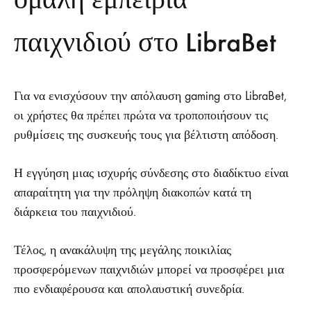
παιχνιδιού στο LibraBet
Για να ενισχύσουν την απόλαυση gaming στο LibraBet,
οι χρήστες θα πρέπει πρώτα να τροποποιήσουν τις
ρυθμίσεις της συσκευής τους για βέλτιστη απόδοση.
Η εγγύηση μιας ισχυρής σύνδεσης στο διαδίκτυο είναι
απαραίτητη για την πρόληψη διακοπών κατά τη
διάρκεια του παιχνιδιού.
Τέλος, η ανακάλυψη της μεγάλης ποικιλίας
προσφερόμενων παιχνιδιών μπορεί να προσφέρει μια
πιο ενδιαφέρουσα και απολαυστική συνεδρία.