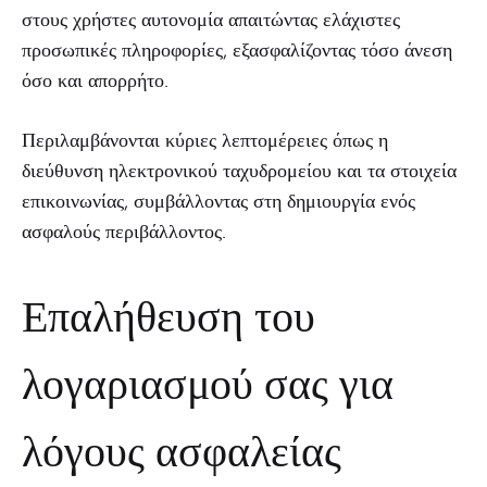
στους χρήστες αυτονομία απαιτώντας ελάχιστες
προσωπικές πληροφορίες, εξασφαλίζοντας τόσο άνεση
όσο και απορρήτο.
Περιλαμβάνονται κύριες λεπτομέρειες όπως η
διεύθυνση ηλεκτρονικού ταχυδρομείου και τα στοιχεία
επικοινωνίας, συμβάλλοντας στη δημιουργία ενός
ασφαλούς περιβάλλοντος.
Επαλήθευση του
λογαριασμού σας για
λόγους ασφαλείας