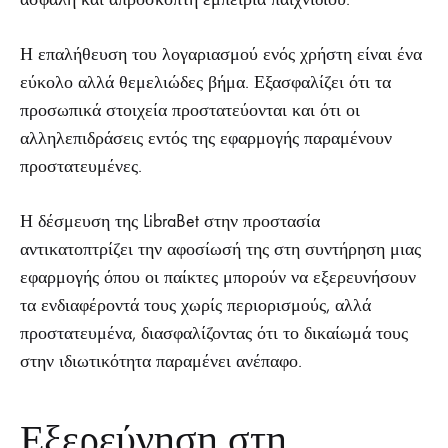
Η επαλήθευση του λογαριασμού ενός χρήστη είναι ένα
εύκολο αλλά θεμελιώδες βήμα. Εξασφαλίζει ότι τα
προσωπικά στοιχεία προστατεύονται και ότι οι
αλληλεπιδράσεις εντός της εφαρμογής παραμένουν
προστατευμένες.
Η δέσμευση της LibraBet στην προστασία
αντικατοπτρίζει την αφοσίωσή της στη συντήρηση μιας
εφαρμογής όπου οι παίκτες μπορούν να εξερευνήσουν
τα ενδιαφέροντά τους χωρίς περιορισμούς, αλλά
προστατευμένα, διασφαλίζοντας ότι το δικαίωμά τους
στην ιδιωτικότητα παραμένει ανέπαφο.
Εξερεύνηση στη