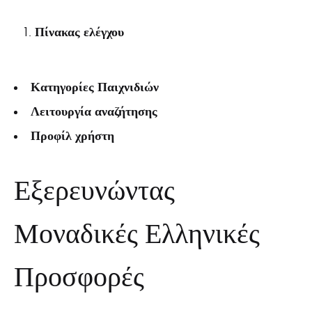
Πίνακας ελέγχου
Κατηγορίες Παιχνιδιών
Λειτουργία αναζήτησης
Προφίλ χρήστη
Εξερευνώντας
Μοναδικές Ελληνικές
Προσφορές