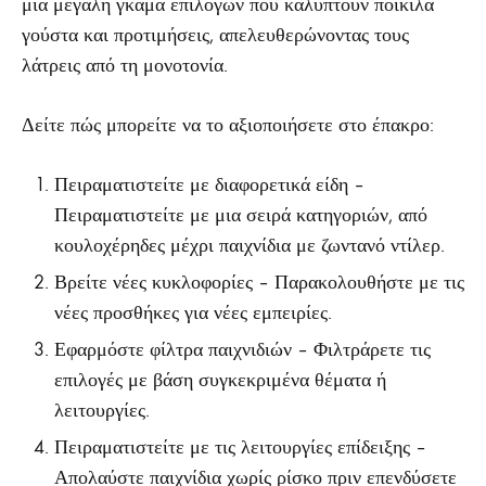
μια μεγάλη γκάμα επιλογών που καλύπτουν ποικίλα
γούστα και προτιμήσεις, απελευθερώνοντας τους
λάτρεις από τη μονοτονία.
Δείτε πώς μπορείτε να το αξιοποιήσετε στο έπακρο:
Πειραματιστείτε με διαφορετικά είδη –
Πειραματιστείτε με μια σειρά κατηγοριών, από
κουλοχέρηδες μέχρι παιχνίδια με ζωντανό ντίλερ.
Βρείτε νέες κυκλοφορίες – Παρακολουθήστε με τις
νέες προσθήκες για νέες εμπειρίες.
Εφαρμόστε φίλτρα παιχνιδιών – Φιλτράρετε τις
επιλογές με βάση συγκεκριμένα θέματα ή
λειτουργίες.
Πειραματιστείτε με τις λειτουργίες επίδειξης –
Απολαύστε παιχνίδια χωρίς ρίσκο πριν επενδύσετε