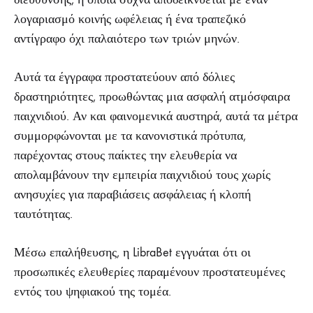
λογαριασμό κοινής ωφέλειας ή ένα τραπεζικό
αντίγραφο όχι παλαιότερο των τριών μηνών.
Αυτά τα έγγραφα προστατεύουν από δόλιες
δραστηριότητες, προωθώντας μια ασφαλή ατμόσφαιρα
παιχνιδιού. Αν και φαινομενικά αυστηρά, αυτά τα μέτρα
συμμορφώνονται με τα κανονιστικά πρότυπα,
παρέχοντας στους παίκτες την ελευθερία να
απολαμβάνουν την εμπειρία παιχνιδιού τους χωρίς
ανησυχίες για παραβιάσεις ασφάλειας ή κλοπή
ταυτότητας.
Μέσω επαλήθευσης, η LibraBet εγγυάται ότι οι
προσωπικές ελευθερίες παραμένουν προστατευμένες
εντός του ψηφιακού της τομέα.