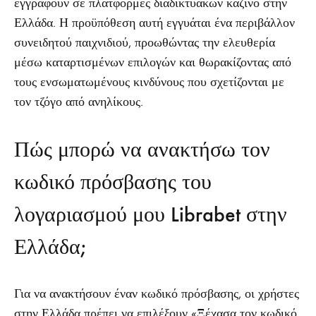
εγγραφούν σε πλατφόρμες διαδικτυακών καζίνο στην
Ελλάδα. Η προϋπόθεση αυτή εγγυάται ένα περιβάλλον
συνειδητού παιχνιδιού, προωθώντας την ελευθερία
μέσω καταρτισμένων επιλογών και θωρακίζοντας από
τους ενσωματωμένους κινδύνους που σχετίζονται με
τον τζόγο από ανηλίκους.
Πώς μπορώ να ανακτήσω τον
κωδικό πρόσβασης του
λογαριασμού μου Librabet στην
Ελλάδα;
Για να ανακτήσουν έναν κωδικό πρόσβασης, οι χρήστες
στην Ελλάδα πρέπει να επιλέξουν «Ξέχασα τον κωδικό