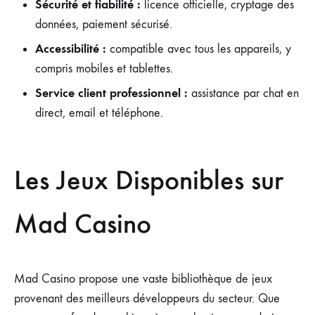
Sécurité et fiabilité :
licence officielle, cryptage des
données, paiement sécurisé.
Accessibilité :
compatible avec tous les appareils, y
compris mobiles et tablettes.
Service client professionnel :
assistance par chat en
direct, email et téléphone.
Les Jeux Disponibles sur
Mad Casino
Mad Casino propose une vaste bibliothèque de jeux
provenant des meilleurs développeurs du secteur. Que