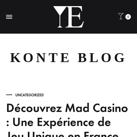
0
KONTE BLOG
UNCATEGORIZED
Découvrez Mad Casino
: Une Expérience de
Jeu Unique en France