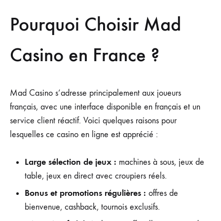
Pourquoi Choisir Mad
Casino en France ?
Mad Casino s’adresse principalement aux joueurs
français, avec une interface disponible en français et un
service client réactif. Voici quelques raisons pour
lesquelles ce casino en ligne est apprécié :
Large sélection de jeux :
machines à sous, jeux de
table, jeux en direct avec croupiers réels.
Bonus et promotions régulières :
offres de
bienvenue, cashback, tournois exclusifs.