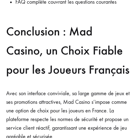
FAQ complète couvrant les questions courantes
Conclusion : Mad
Casino, un Choix Fiable
pour les Joueurs Français
Avec son interface conviviale, sa large gamme de jeux et
ses promotions attractives, Mad Casino s’impose comme
une option de choix pour les joueurs en France. La
plateforme respecte les normes de sécurité et propose un
service client réactif, garantissant une expérience de jeu
agréable et sécurisée.