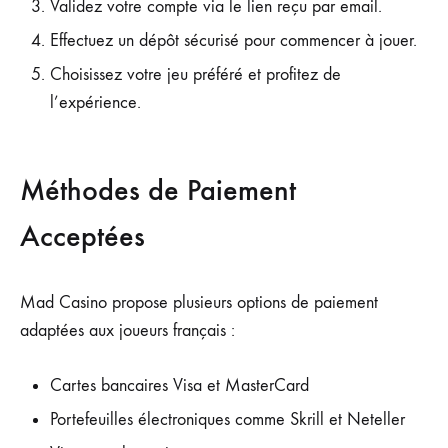
Validez votre compte via le lien reçu par email.
Effectuez un dépôt sécurisé pour commencer à jouer.
Choisissez votre jeu préféré et profitez de
l’expérience.
Méthodes de Paiement
Acceptées
Mad Casino propose plusieurs options de paiement
adaptées aux joueurs français :
Cartes bancaires Visa et MasterCard
Portefeuilles électroniques comme Skrill et Neteller