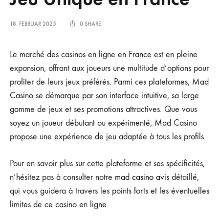
18. FEBRUAR 2025
0 SHARE
Le marché des casinos en ligne en France est en pleine
expansion, offrant aux joueurs une multitude d’options pour
profiter de leurs jeux préférés. Parmi ces plateformes, Mad
Casino se démarque par son interface intuitive, sa large
gamme de jeux et ses promotions attractives. Que vous
soyez un joueur débutant ou expérimenté, Mad Casino
propose une expérience de jeu adaptée à tous les profils.
Pour en savoir plus sur cette plateforme et ses spécificités,
n’hésitez pas à consulter notre
mad casino avis
détaillé,
qui vous guidera à travers les points forts et les éventuelles
limites de ce casino en ligne.