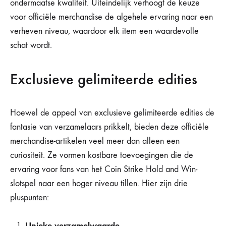
ondermaatse kwaliteit. Uiteindelijk verhoogt de keuze
voor officiële merchandise de algehele ervaring naar een
verheven niveau, waardoor elk item een waardevolle
schat wordt.
Exclusieve gelimiteerde edities
Hoewel de appeal van exclusieve gelimiteerde edities de
fantasie van verzamelaars prikkelt, bieden deze officiële
merchandise-artikelen veel meer dan alleen een
curiositeit. Ze vormen kostbare toevoegingen die de
ervaring voor fans van het Coin Strike Hold and Win-
slotspel naar een hoger niveau tillen. Hier zijn drie
pluspunten:
Unieke verzamelwaarde