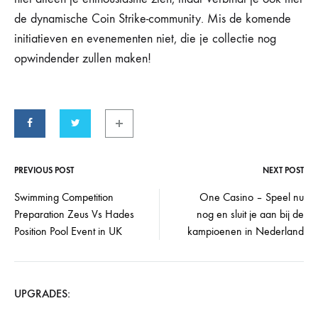
de dynamische Coin Strike-community. Mis de komende
initiatieven en evenementen niet, die je collectie nog
opwindender zullen maken!
PREVIOUS POST
NEXT POST
Swimming Competition
One Casino – Speel nu
Preparation Zeus Vs Hades
nog en sluit je aan bij de
Position Pool Event in UK
kampioenen in Nederland
UPGRADES: