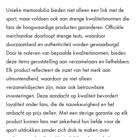
Unieke memorabilia bieden niet alleen een link met de
sport, maar voldoen ook aan strenge kwaliteitsnormen die
fans de hoogwaardige producten garanderen. Officiële
merchandise doorloopt strenge tests, waardoor
duurzaamheid en authenticiteit worden gewaarborgd.
Door te naleven van bepaalde kwaliteitsnormen, bieden
deze items geruststelling aan verzamelaars en liefhebbers.
Elk product reflecteert de inzet van het merk aan
uitmuntendheid, waardoor ze niet alleen
verzamelobjecten zijn, maar ook betrouwbare
investeringen. Deze aandacht op kwaliteit bevordert
loyaliteit onder fans, die de nauwkeurigheid en het
ambacht op prijs stellen. Met een stevige garantie op elk
product kunnen fans met zekerheid hun liefde voor de
sport uitdrukken zonder zich druk te maken over