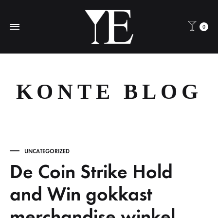
0
KONTE BLOG
UNCATEGORIZED
De Coin Strike Hold
and Win gokkast
merchandise winkel