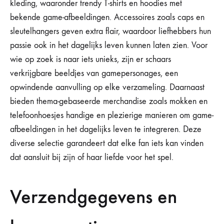
kleding, waaronder trendy T-shirts en hoodies met
bekende game-afbeeldingen. Accessoires zoals caps en
sleutelhangers geven extra flair, waardoor liefhebbers hun
passie ook in het dagelijks leven kunnen laten zien. Voor
wie op zoek is naar iets unieks, zijn er schaars
verkrijgbare beeldjes van gamepersonages, een
opwindende aanvulling op elke verzameling. Daarnaast
bieden thema-gebaseerde merchandise zoals mokken en
telefoonhoesjes handige en plezierige manieren om game-
afbeeldingen in het dagelijks leven te integreren. Deze
diverse selectie garandeert dat elke fan iets kan vinden
dat aansluit bij zijn of haar liefde voor het spel.
Verzendgegevens en