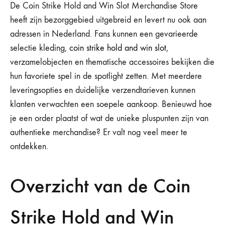
De Coin Strike Hold and Win Slot Merchandise Store
heeft zijn bezorggebied uitgebreid en levert nu ook aan
adressen in Nederland. Fans kunnen een gevarieerde
selectie kleding,
coin strike hold and win slot
,
verzamelobjecten en thematische accessoires bekijken die
hun favoriete spel in de spotlight zetten. Met meerdere
leveringsopties en duidelijke verzendtarieven kunnen
klanten verwachten een soepele aankoop. Benieuwd hoe
je een order plaatst of wat de unieke pluspunten zijn van
authentieke merchandise? Er valt nog veel meer te
ontdekken.
Overzicht van de Coin
Strike Hold and Win