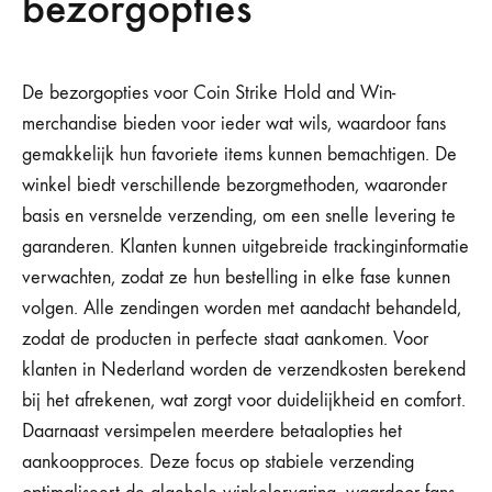
bezorgopties
De bezorgopties voor Coin Strike Hold and Win-
merchandise bieden voor ieder wat wils, waardoor fans
gemakkelijk hun favoriete items kunnen bemachtigen. De
winkel biedt verschillende bezorgmethoden, waaronder
basis en versnelde verzending, om een snelle levering te
garanderen. Klanten kunnen uitgebreide trackinginformatie
verwachten, zodat ze hun bestelling in elke fase kunnen
volgen. Alle zendingen worden met aandacht behandeld,
zodat de producten in perfecte staat aankomen. Voor
klanten in Nederland worden de verzendkosten berekend
bij het afrekenen, wat zorgt voor duidelijkheid en comfort.
Daarnaast versimpelen meerdere betaalopties het
aankoopproces. Deze focus op stabiele verzending