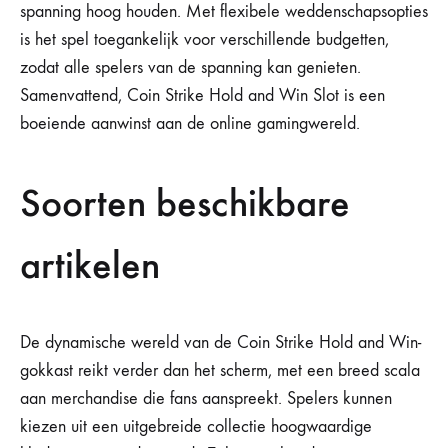
spanning hoog houden. Met flexibele weddenschapsopties
is het spel toegankelijk voor verschillende budgetten,
zodat alle spelers van de spanning kan genieten.
Samenvattend, Coin Strike Hold and Win Slot is een
boeiende aanwinst aan de online gamingwereld.
Soorten beschikbare
artikelen
De dynamische wereld van de Coin Strike Hold and Win-
gokkast reikt verder dan het scherm, met een breed scala
aan merchandise die fans aanspreekt. Spelers kunnen
kiezen uit een uitgebreide collectie hoogwaardige