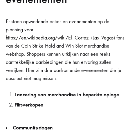
Er staan opwindende acties en evenementen op de
planning voor
https://en.wikipedia.org/wiki/El_Cortez_(Las_Vegas)
fans
van de Coin Strike Hold and Win Slot merchandise
webshop. Shoppers kunnen uitkijken naar een reeks
aantrekkelijke aanbiedingen die hun ervaring zullen
verrijken. Hier zijn drie aankomende evenementen die je
absoluut niet mag missen:
Lancering van merchandise in beperkte oplage
Flitsverkopen
Communitydagen