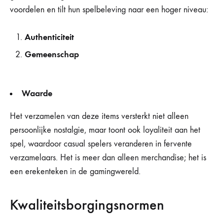
voordelen en tilt hun spelbeleving naar een hoger niveau:
Authenticiteit
Gemeenschap
Waarde
Het verzamelen van deze items versterkt niet alleen
persoonlijke nostalgie, maar toont ook loyaliteit aan het
spel, waardoor casual spelers veranderen in fervente
verzamelaars. Het is meer dan alleen merchandise; het is
een erekenteken in de gamingwereld.
Kwaliteitsborgingsnormen