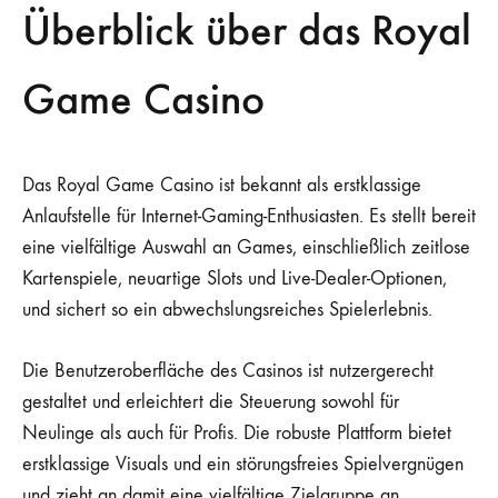
Überblick über das Royal
Game Casino
Das Royal Game Casino ist bekannt als erstklassige
Anlaufstelle für Internet-Gaming-Enthusiasten. Es stellt bereit
eine vielfältige Auswahl an Games, einschließlich zeitlose
Kartenspiele, neuartige Slots und Live-Dealer-Optionen,
und sichert so ein abwechslungsreiches Spielerlebnis.
Die Benutzeroberfläche des Casinos ist nutzergerecht
gestaltet und erleichtert die Steuerung sowohl für
Neulinge als auch für Profis. Die robuste Plattform bietet
erstklassige Visuals und ein störungsfreies Spielvergnügen
und zieht an damit eine vielfältige Zielgruppe an.