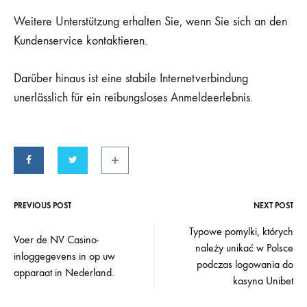
Weitere Unterstützung erhalten Sie, wenn Sie sich an den
Kundenservice kontaktieren.
Darüber hinaus ist eine stabile Internetverbindung
unerlässlich für ein reibungsloses Anmeldeerlebnis.
PREVIOUS POST
NEXT POST
Typowe pomylki, których
Voer de NV Casino-
należy unikać w Polsce
inloggegevens in op uw
podczas logowania do
apparaat in Nederland.
kasyna Unibet