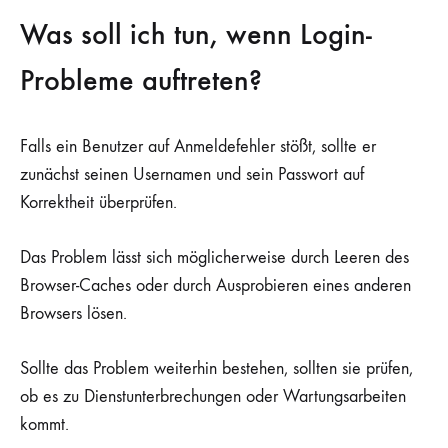
Was soll ich tun, wenn Login-
Probleme auftreten?
Falls ein Benutzer auf Anmeldefehler stößt, sollte er
zunächst seinen Usernamen und sein Passwort auf
Korrektheit überprüfen.
Das Problem lässt sich möglicherweise durch Leeren des
Browser-Caches oder durch Ausprobieren eines anderen
Browsers lösen.
Sollte das Problem weiterhin bestehen, sollten sie prüfen,
ob es zu Dienstunterbrechungen oder Wartungsarbeiten
kommt.