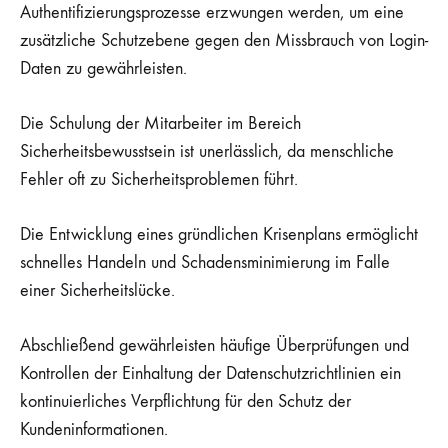
Authentifizierungsprozesse erzwungen werden, um eine
zusätzliche Schutzebene gegen den Missbrauch von Login-
Daten zu gewährleisten.
Die Schulung der Mitarbeiter im Bereich
Sicherheitsbewusstsein ist unerlässlich, da menschliche
Fehler oft zu Sicherheitsproblemen führt.
Die Entwicklung eines gründlichen Krisenplans ermöglicht
schnelles Handeln und Schadensminimierung im Falle
einer Sicherheitslücke.
Abschließend gewährleisten häufige Überprüfungen und
Kontrollen der Einhaltung der Datenschutzrichtlinien ein
kontinuierliches Verpflichtung für den Schutz der
Kundeninformationen.