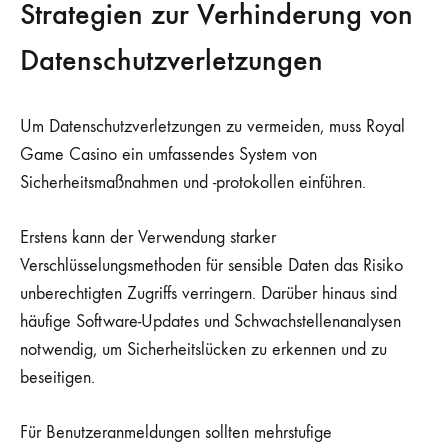
Strategien zur Verhinderung von
Datenschutzverletzungen
Um Datenschutzverletzungen zu vermeiden, muss Royal
Game Casino ein umfassendes System von
Sicherheitsmaßnahmen und -protokollen einführen.
Erstens kann der Verwendung starker
Verschlüsselungsmethoden für sensible Daten das Risiko
unberechtigten Zugriffs verringern. Darüber hinaus sind
häufige Software-Updates und Schwachstellenanalysen
notwendig, um Sicherheitslücken zu erkennen und zu
beseitigen.
Für Benutzeranmeldungen sollten mehrstufige