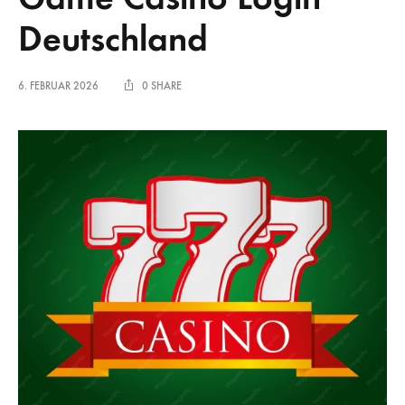
Deutschland
6. FEBRUAR 2026
0 SHARE