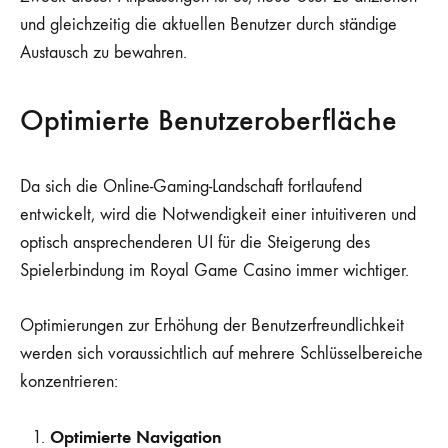
und gleichzeitig die aktuellen Benutzer durch ständige
Austausch zu bewahren.
Optimierte Benutzeroberfläche
Da sich die Online-Gaming-Landschaft fortlaufend
entwickelt, wird die Notwendigkeit einer intuitiveren und
optisch ansprechenderen UI für die Steigerung des
Spielerbindung im Royal Game Casino immer wichtiger.
Optimierungen zur Erhöhung der Benutzerfreundlichkeit
werden sich voraussichtlich auf mehrere Schlüsselbereiche
konzentrieren:
Optimierte Navigation