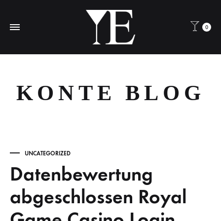
0
KONTE BLOG
UNCATEGORIZED
Datenbewertung
abgeschlossen Royal
Game Casino Login