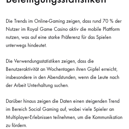
Die Trends im Online-Gaming zeigen, dass rund 70 % der
Nutzer im Royal Game Casino aktiv die mobile Plattform
nutzen, was auf eine starke Präferenz für das Spielen
unterwegs hindeutet.
Die Verwendungsstatistiken zeigen, dass die
Benutzeraktivität an Wochentagen ihren Gipfel erreicht,
insbesondere in den Abendstunden, wenn die Leute nach
der Arbeit Unterhaltung suchen.
Darüber hinaus zeigen die Daten einen steigenden Trend
im Bereich Social Gaming auf, wobei viele Spieler an
Multiplayer-Erlebnissen teilnehmen, um die Kommunikation
zu fördern.