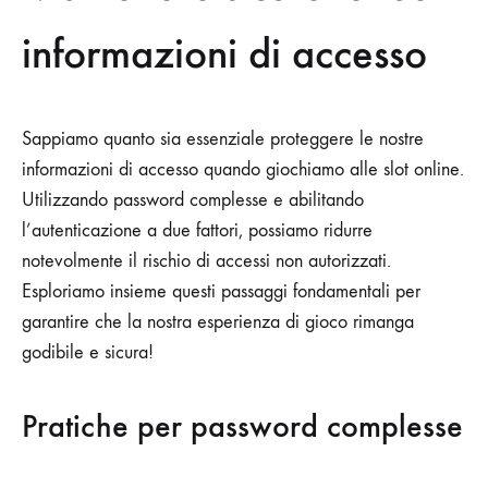
informazioni di accesso
Sappiamo quanto sia essenziale proteggere le nostre
informazioni di accesso quando giochiamo alle slot online.
Utilizzando password complesse e abilitando
l’autenticazione a due fattori, possiamo ridurre
notevolmente il rischio di accessi non autorizzati.
Esploriamo insieme questi passaggi fondamentali per
garantire che la nostra esperienza di gioco rimanga
godibile e sicura!
Pratiche per password complesse