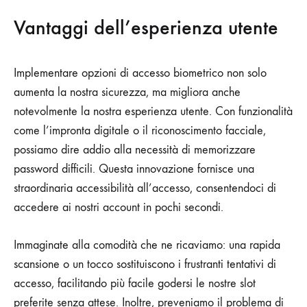
Vantaggi dell’esperienza utente
Implementare opzioni di accesso biometrico non solo
aumenta la nostra sicurezza, ma migliora anche
notevolmente la nostra esperienza utente. Con funzionalità
come l’impronta digitale o il riconoscimento facciale,
possiamo dire addio alla necessità di memorizzare
password difficili. Questa innovazione fornisce una
straordinaria accessibilità all’accesso, consentendoci di
accedere ai nostri account in pochi secondi.
Immaginate alla comodità che ne ricaviamo: una rapida
scansione o un tocco sostituiscono i frustranti tentativi di
accesso, facilitando più facile godersi le nostre slot
preferite senza attese. Inoltre, preveniamo il problema di