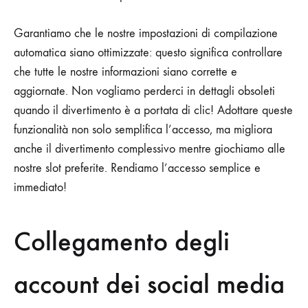
Garantiamo che le nostre impostazioni di compilazione
automatica siano ottimizzate: questo significa controllare
che tutte le nostre informazioni siano corrette e
aggiornate. Non vogliamo perderci in dettagli obsoleti
quando il divertimento è a portata di clic! Adottare queste
funzionalità non solo semplifica l’accesso, ma migliora
anche il divertimento complessivo mentre giochiamo alle
nostre slot preferite. Rendiamo l’accesso semplice e
immediato!
Collegamento degli
account dei social media