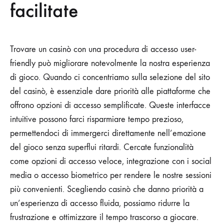
facilitate
Trovare un casinò con una procedura di accesso user-
friendly può migliorare notevolmente la nostra esperienza
di gioco. Quando ci concentriamo sulla selezione del sito
del casinò, è essenziale dare priorità alle piattaforme che
offrono opzioni di accesso semplificate. Queste interfacce
intuitive possono farci risparmiare tempo prezioso,
permettendoci di immergerci direttamente nell’emozione
del gioco senza superflui ritardi. Cercate funzionalità
come opzioni di accesso veloce, integrazione con i social
media o accesso biometrico per rendere le nostre sessioni
più convenienti. Scegliendo casinò che danno priorità a
un’esperienza di accesso fluida, possiamo ridurre la
frustrazione e ottimizzare il tempo trascorso a giocare.