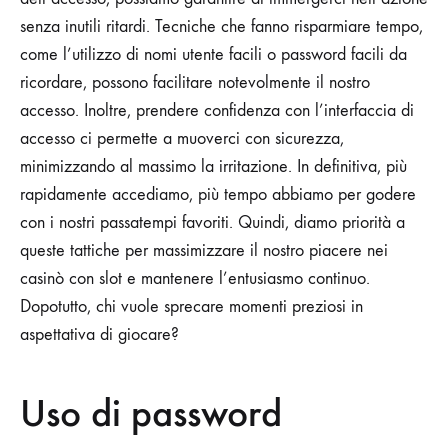
senza inutili ritardi. Tecniche che fanno risparmiare tempo,
come l’utilizzo di nomi utente facili o password facili da
ricordare, possono facilitare notevolmente il nostro
accesso. Inoltre, prendere confidenza con l’interfaccia di
accesso ci permette a muoverci con sicurezza,
minimizzando al massimo la irritazione. In definitiva, più
rapidamente accediamo, più tempo abbiamo per godere
con i nostri passatempi favoriti. Quindi, diamo priorità a
queste tattiche per massimizzare il nostro piacere nei
casinò con slot e mantenere l’entusiasmo continuo.
Dopotutto, chi vuole sprecare momenti preziosi in
aspettativa di giocare?
Uso di password