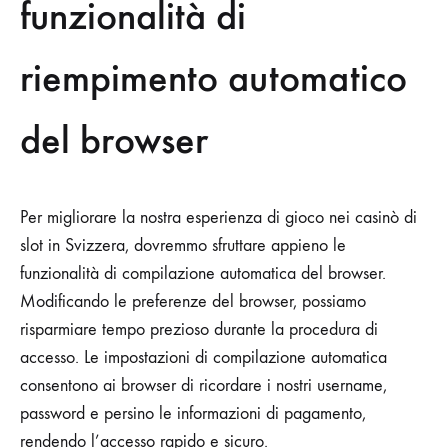
funzionalità di
riempimento automatico
del browser
Per migliorare la nostra esperienza di gioco nei casinò di
slot in Svizzera, dovremmo sfruttare appieno le
funzionalità di compilazione automatica del browser.
Modificando le preferenze del browser, possiamo
risparmiare tempo prezioso durante la procedura di
accesso. Le impostazioni di compilazione automatica
consentono ai browser di ricordare i nostri username,
password e persino le informazioni di pagamento,
rendendo l’accesso rapido e sicuro.