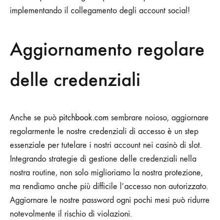
implementando il collegamento degli account social!
Aggiornamento regolare
delle credenziali
Anche se può
pitchbook.com
sembrare noioso, aggiornare
regolarmente le nostre credenziali di accesso è un step
essenziale per tutelare i nostri account nei casinò di slot.
Integrando strategie di gestione delle credenziali nella
nostra routine, non solo miglioriamo la nostra protezione,
ma rendiamo anche più difficile l’accesso non autorizzato.
Aggiornare le nostre password ogni pochi mesi può ridurre
notevolmente il rischio di violazioni.