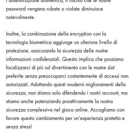
l’autenticazione biometrica, il rischio che le nostre
password vengano rubate o violate diminuisce
notevolmente.
Inoltre, la combinazione della encryption con la
tecnologia biometrica aggiunge un ulteriore livello di
protezione, assicurando la sicurezza delle nostre
informazioni confidenziali. Questo implica che possiamo
focalizzarci di più sul divertimento con le nostre slot
preferite senza preoccuparci costantemente di accessi non
autorizzati. Adottando questi moderni miglioramenti della
sicurezza, non stiamo solo difendendo i nostri account, ma
stiamo anche potenziando proattivamente la nostra
sicurezza complessiva nel gioco online. Accogliamo con
favore questo cambiamento per un’esperienza protetta e
senza stress!