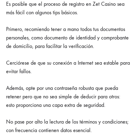
Es posible que el proceso de registro en Zet Casino sea
más fácil con algunos tips básicos.
Primero, recomiendo tener a mano todos tus documentos
personales, como documento de identidad y comprobante
de domicilio, para facilitar la verificación.
Cerciórese de que su conexión a Internet sea estable para
evitar fallos.
Además, opte por una contraseña robusta que pueda
retener pero que no sea simple de deducir para otros:
esto proporciona una capa extra de seguridad.
No pase por alto la lectura de los términos y condiciones;
con frecuencia contienen datos esencial.