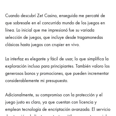
Cuando descubrí Zet Casino, enseguida me percaté de
que sobresale en el concurrido mundo de los juegos en
línea. Lo inicial que me impresionó fue su variada
selección de juegos, que incluye desde tragamonedas
clásicas hasta juegos con crupier en vivo.
La interfaz es elegante y fácil de usar, lo que simplifica la
exploración incluso para principiantes. También valoro los
generosos bonos y promociones, que pueden incrementar
considerablemente mi presupuesto.
Adicionalmente, su compromiso con la protección y el
juego justo es claro, ya que cuentan con licencia y
emplean tecnología de encriptación avanzada. El servicio