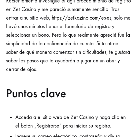
Recientemente investigué el ágil procedimiento de registro
en Zet Casino y me pareció sumamente sencillo. Tras
entrar a su sitio web,
https://zetkazino.com/es-es
, solo me
llevó unos minutos llenar el formulario de registro y
seleccionar un bono. Pero lo que realmente aprecié fue la
simplicidad de la confirmación de cuenta. Si te atrae
saber de qué manera comenzar sin dificultades, te gustará
saber los pasos que te ayudarán a jugar en un abrir y
cerrar de ojos.
Puntos clave
Acceda a el sitio web de Zet Casino y haga clic en
el botón „Registrarse“ para iniciar su registro.
Ingrese su correo electrónico, contraseña y divisa