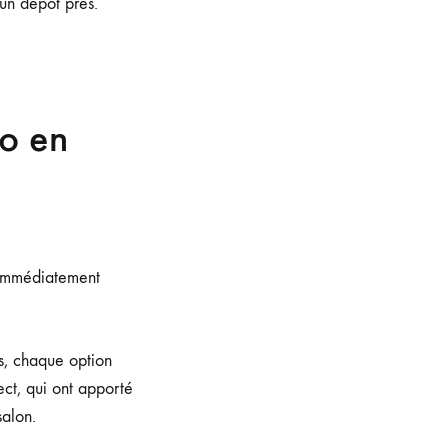
 un dépôt près.
no en
 immédiatement
s, chaque option
rect, qui ont apporté
alon.