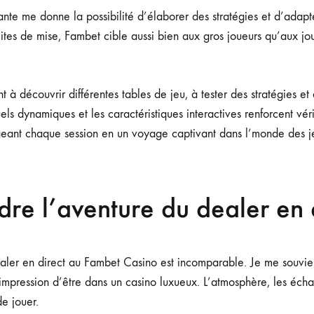
te me donne la possibilité d’élaborer des stratégies et d’adap
mites de mise, Fambet cible aussi bien aux gros joueurs qu’aux jo
 à découvrir différentes tables de jeu, à tester des stratégies et
els dynamiques et les caractéristiques interactives renforcent vé
geant chaque session en un voyage captivant dans l’monde des 
e l’aventure du dealer en 
aler en direct au Fambet Casino est incomparable. Je me souvi
 l’impression d’être dans un casino luxueux. L’atmosphère, les éc
e jouer.