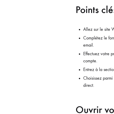
Points cl
Allez sur le site
Complétez le form
email.
Effectuez votre p
compte.
Entrez à la secti
Choisissez parmi
direct.
Ouvrir v