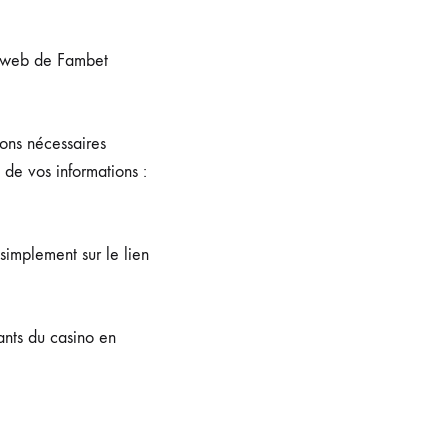
e web de Fambet
ions nécessaires
 de vos informations :
implement sur le lien
ants du casino en