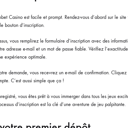
bet Casino est facile et prompt. Rendez-vous d’abord sur le sit
le bouton d’inscription.
sus, vous remplirez le formulaire d’inscription avec des informat
e adresse e-mail et un mot de passe fiable. Vérifiez l’exactitude
une expérience optimale.
tre demande, vous recevrez un e-mail de confirmation. Cliquez s
mpte. C’est aussi simple que ça !
egistré, vous êtes prêt à vous immerger dans tous les jeux excit
rocessus d’inscription est la clé d’une aventure de jeu palpitante.
 votre premier dépôt