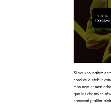
Si vous souhaitez ent
consiste à établir vot
mon nom et mon adress
que les choses se rév
comment profiter ple