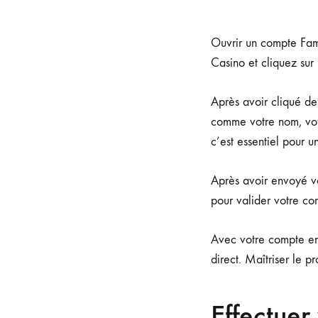
Ouvrir un compte Fam
Casino et cliquez sur 
Après avoir cliqué des
comme votre nom, votr
c’est essentiel pour 
Après avoir envoyé vo
pour valider votre co
Avec votre compte enr
direct. Maîtriser le p
Effectuer