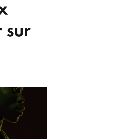
x
 sur