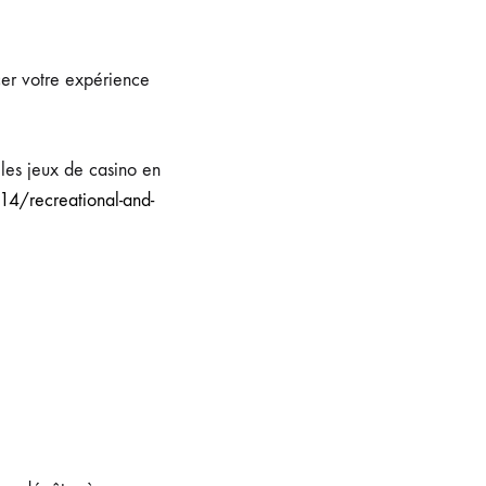
cer votre expérience
 les jeux de casino en
14/recreational-and-