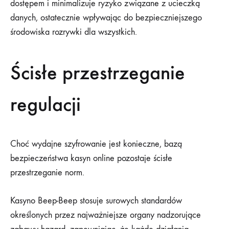
dostępem i minimalizuje ryzyko związane z ucieczką
danych, ostatecznie wpływając do bezpieczniejszego
środowiska rozrywki dla wszystkich.
Ścisłe przestrzeganie
regulacji
Choć wydajne szyfrowanie jest konieczne, bazą
bezpieczeństwa kasyn online pozostaje ścisłe
przestrzeganie norm.
Kasyno Beep-Beep stosuje surowych standardów
określonych przez najważniejsze organy nadzorujące