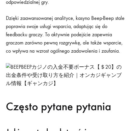
odpowiedzialnej gry.
Dzięki zaawansowanej analityce, kasyno Beep-Beep stale
poprawia swoje usługi wsparcia, adaptując się do
feedbacku graczy. To aktywnie podejście zapewnia
graczom zarówno pewną rozgrywkę, ale także wsparcie,
co wpływa na wzrost ogólnego zadowolenia i zaufania.
Często pytane pytania