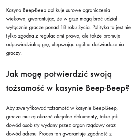
Kasyno Beep-Beep aplikuje surowe ograniczenia
wiekowe, gwarantując, że w grze mogą brać udział
wyłącznie gracze ponad 18 roku życia. Polityka ta jest nie
tylko zgodna z regulacjami prawa, ale także promuje
odpowiedzialną grę, ulepszając ogólne doświadczenia
graczy.
Jak mogę potwierdzić swoją
tożsamość w kasynie Beep-Beep?
Aby zweryfikować tożsamość w kasynie Beep-Beep,
gracze muszą okazać oficjalne dokumenty, takie jak
dowód osobisty wydany przez organ rządowy oraz
dowód adresu. Proces ten gwarantuje zgodność z