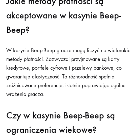
Jakie metody płatności są
akceptowane w kasynie Beep-
Beep?
W kasynie Beep-Beep gracze mogą liczyć na wielorakie
metody płatności. Zazwyczaj przyjmowane są karty
kredytowe, portfele cyfrowe i przelewy bankowe, co
gwarantuje elastyczność. Ta różnorodność spełnia
zróżnicowane preferencje, istotnie poprawiając ogólne
wrażenia gracza.
Czy w kasynie Beep-Beep są
ograniczenia wiekowe?