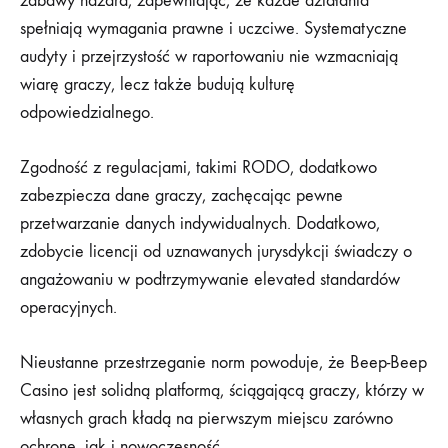
zabawy hazard, zapewniając, że każde działania
spełniają wymagania prawne i uczciwe. Systematyczne
audyty i przejrzystość w raportowaniu nie wzmacniają
wiarę graczy, lecz także budują kulturę
odpowiedzialnego.
Zgodność z regulacjami, takimi RODO, dodatkowo
zabezpiecza dane graczy, zachęcając pewne
przetwarzanie danych indywidualnych. Dodatkowo,
zdobycie licencji od uznawanych jurysdykcji świadczy o
angażowaniu w podtrzymywanie elevated standardów
operacyjnych.
Nieustanne przestrzeganie norm powoduje, że Beep-Beep
Casino jest solidną platformą, ściągającą graczy, którzy w
własnych grach kładą na pierwszym miejscu zarówno
ochronę, jak i nowoczesność.