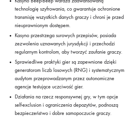
Kasyno Beep-Beep wdraża zaawansowaną
technologię szyfrowania, co gwarantuje ochronione
transmisję wszystkich danych graczy i chroni je przed
nieuprawnionym dostępem.
Kasyno przestrzega surowych przepisów, posiada
zezwolenia uznawanych jurysdykcji i przechodzi
regularnym kontrolom, aby tworzyć zaufanie graczy.
Sprawiedliwe praktyki gier są zapewnione dzięki
generatorom liczb losowych (RNG) i systematycznym
audytom przeprowadzanym przez autonomiczne
agencje testujące uczciwość gier.
Działania na rzecz responsywnej gry, w tym opcje
self-exclusion i ograniczenia depozytów, podnoszą
bezpieczeństwo i dobre samopoczucie graczy.