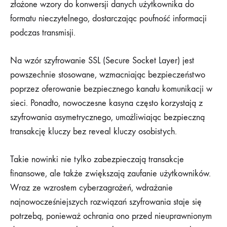
złożone wzory do konwersji danych użytkownika do
formatu nieczytelnego, dostarczając poufność informacji
podczas transmisji.
Na wzór szyfrowanie SSL (Secure Socket Layer) jest
powszechnie stosowane, wzmacniając bezpieczeństwo
poprzez oferowanie bezpiecznego kanału komunikacji w
sieci. Ponadto, nowoczesne kasyna często korzystają z
szyfrowania asymetrycznego, umożliwiając bezpieczną
transakcję kluczy bez reveal kluczy osobistych.
Takie nowinki nie tylko zabezpieczają transakcje
finansowe, ale także zwiększają zaufanie użytkowników.
Wraz ze wzrostem cyberzagrożeń, wdrażanie
najnowocześniejszych rozwiązań szyfrowania staje się
potrzebą, ponieważ ochrania ono przed nieuprawnionym