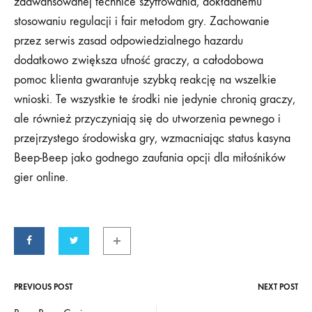
zaawansowanej technice szyfrowania, dokładnemu
stosowaniu regulacji i fair metodom gry. Zachowanie
przez serwis zasad odpowiedzialnego hazardu
dodatkowo zwiększa ufność graczy, a całodobowa
pomoc klienta gwarantuje szybką reakcję na wszelkie
wnioski. Te wszystkie te środki nie jedynie chronią graczy,
ale również przyczyniają się do utworzenia pewnego i
przejrzystego środowiska gry, wzmacniając status kasyna
Beep-Beep jako godnego zaufania opcji dla miłośników
gier online.
PREVIOUS POST
NEXT POST