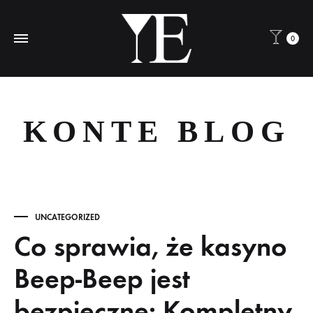
0
KONTE BLOG
UNCATEGORIZED
Co sprawia, że kasyno
Beep-Beep jest
bezpieczne: Kompletny