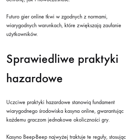
Futuro gier online tkwi w zgodnych z normami,
wiarygodnych warunkach, które zwiększają zaufanie
użytkowników.
Sprawiedliwe praktyki
hazardowe
Uczciwe praktyki hazardowe stanowią fundament
wiarygodnego środowiska kasyna online, gwarantując
każdemu graczom jednakowe okoliczności gry.
Kasyno Beep-Beep najwyżej traktuje te reguły, stosując