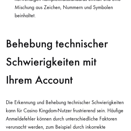
Mischung aus Zeichen, Nummern und Symbolen
beinhaltet.
Behebung technischer
Schwierigkeiten mit
Ihrem Account
Die Erkennung und Behebung technischer Schwierigkeiten
kann für Casino Kingdom-Nutzer frustrierend sein. Häufige
Anmeldefehler können durch unterschiedliche Faktoren
verursacht werden, zum Beispiel durch inkorrekte