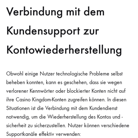
Verbindung mit dem
Kundensupport zur
Kontowiederherstellung
Obwohl einige Nutzer technologische Probleme selbst
beheben konnten, kann es geschehen, dass sie wegen
verlorener Kennwörter oder blockierter Konten nicht auf
ihre Casino Kingdom-Konten zugreifen können. In diesen
Situationen ist die Verbindung mit dem Kundendienst
notwendig, um die Wiederherstellung des Kontos und -
sicherheit zu sicherzustellen. Nutzer können verschiedene
Supportkanäle effektiv verwenden: