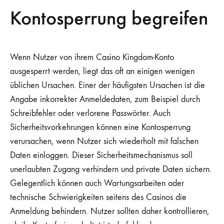
Kontosperrung begreifen
Wenn Nutzer von ihrem Casino Kingdom-Konto
ausgesperrt werden, liegt das oft an einigen wenigen
üblichen Ursachen. Einer der häufigsten Ursachen ist die
Angabe inkorrekter Anmeldedaten, zum Beispiel durch
Schreibfehler oder verlorene Passwörter. Auch
Sicherheitsvorkehrungen können eine Kontosperrung
verursachen, wenn Nutzer sich wiederholt mit falschen
Daten einloggen. Dieser Sicherheitsmechanismus soll
unerlaubten Zugang verhindern und private Daten sichern.
Gelegentlich können auch Wartungsarbeiten oder
technische Schwierigkeiten seitens des Casinos die
Anmeldung behindern. Nutzer sollten daher kontrollieren,