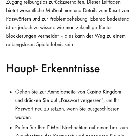
Zugang reibungslos zurückzuerhalten. Dieser Leitfaden
bietet wesentliche Maßnahmen und Details zum Reset von
Passwörtern und zur Problembehebung. Ebenso bedeutend
ist es jedoch zu wissen, wie man zukünftige Konto-
Blockierungen vermeidet – dies kann der Weg zu einem
reibungslosen Spielerlebnis sein.
Haupt- Erkenntnisse
Gehen Sie zur Anmeldeseite von Casino Kingdom
und drücken Sie auf „Passwort vergessen“, um Ihr
Passwort neu zu setzen, wenn Sie ausgeschlossen
wurden.
Prüfen Sie Ihre E-Mail-Nachrichten auf einen Link zum