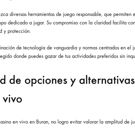
zca diversas herramientas de juego responsable, que permiten es
mpo dedicado a jugar. Su compromiso con la claridad facilita cons
d y protección.
binación de tecnología de vanguardia y normas centrados en el j
egido donde puedes gozar de tus actividades preferidos sin inqu
d de opciones y alternativa
 vivo
asino en vivo en Buran, no logro evitar valorar la amplitud de ju