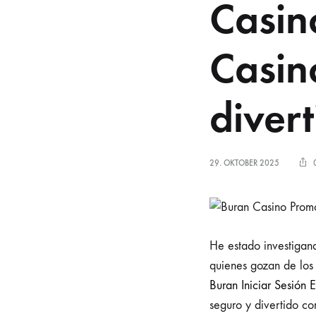
Casin
Casin
diver
29. OKTOBER 2025
He estado investigan
quienes gozan de los
Buran Iniciar Sesión 
seguro y divertido c