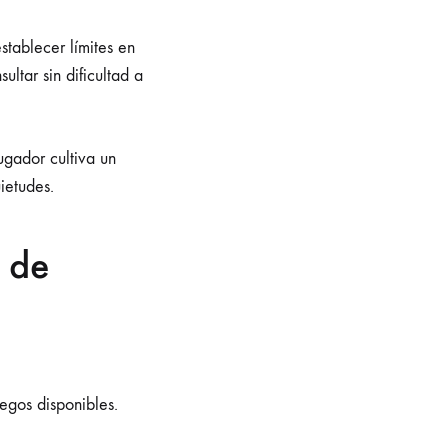
tablecer límites en
ultar sin dificultad a
ugador cultiva un
ietudes.
s de
egos disponibles.