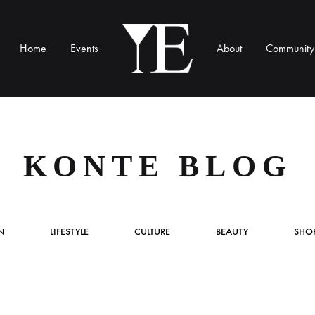
Home
Events
About
Community
YE
Munich
KONTE BLOG
N
LIFESTYLE
CULTURE
BEAUTY
SHO