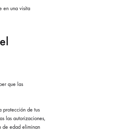
e en una visita
el
ber que las
a protección de tus
s las autorizaciones,
ón de edad eliminan