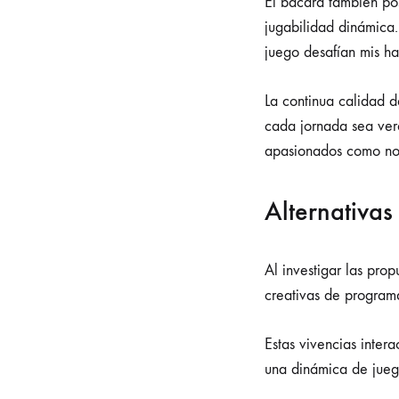
El bacará también pos
jugabilidad dinámica.
juego desafían mis ha
La continua calidad d
cada jornada sea ver
apasionados como nos
Alternativas
Al investigar las pro
creativas de programa
Estas vivencias inter
una dinámica de juego