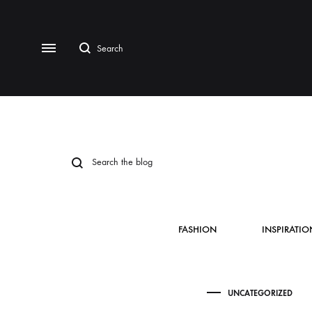
FASHION
INSPIRATIO
UNCATEGORIZED