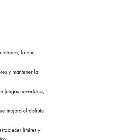
latorios, lo que
ores y mantener la
de juegos novedosos,
ue mejora el disfrute
stablecer límites y
tos.