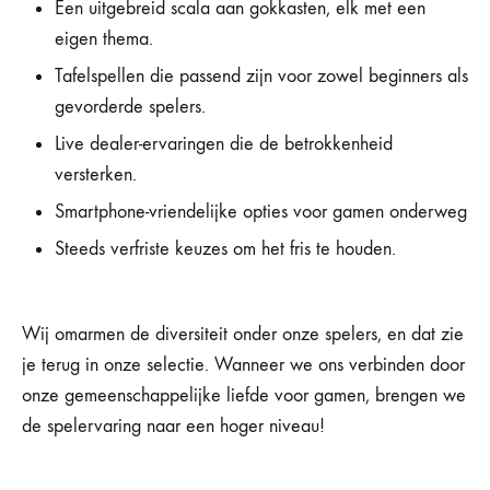
Een uitgebreid scala aan gokkasten, elk met een
eigen thema.
Tafelspellen die passend zijn voor zowel beginners als
gevorderde spelers.
Live dealer-ervaringen die de betrokkenheid
versterken.
Smartphone-vriendelijke opties voor gamen onderweg
Steeds verfriste keuzes om het fris te houden.
Wij omarmen de diversiteit onder onze spelers, en dat zie
je terug in onze selectie. Wanneer we ons verbinden door
onze gemeenschappelijke liefde voor gamen, brengen we
de spelervaring naar een hoger niveau!