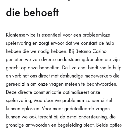
die behoeft
Klantenservice is essentieel voor een probleemloze
spelervaring en zorgt ervoor dat we constant de hulp
hebben die we nodig hebben. Bij Betamo Casino
genieten we van diverse ondersteuningskanalen die zijn
gericht op onze behoeften. De live chat biedt snelle hulp
en verbindt ons direct met deskundige medewerkers die
gereed zijn om onze vragen meteen te beantwoorden.
Deze directe communicatie optimaliseert onze
spelervaring, waardoor we problemen zonder uitstel
kunnen oplossen. Voor meer gedetailleerde vragen
kunnen we ook terecht bij de e-mailondersteuning, die
grondige antwoorden en begeleiding biedt. Beide opties