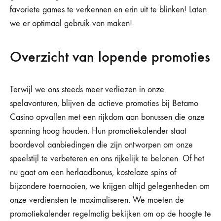
favoriete games te verkennen en erin uit te blinken! Laten
we er optimaal gebruik van maken!
Overzicht van lopende promoties
Terwijl we ons steeds meer verliezen in onze
spelavonturen, blijven de actieve promoties bij Betamo
Casino opvallen met een rijkdom aan bonussen die onze
spanning hoog houden. Hun promotiekalender staat
boordevol aanbiedingen die zijn ontworpen om onze
speelstijl te verbeteren en ons rijkelijk te belonen. Of het
nu gaat om een herlaadbonus, kosteloze spins of
bijzondere toernooien, we krijgen altijd gelegenheden om
onze verdiensten te maximaliseren. We moeten de
promotiekalender regelmatig bekijken om op de hoogte te