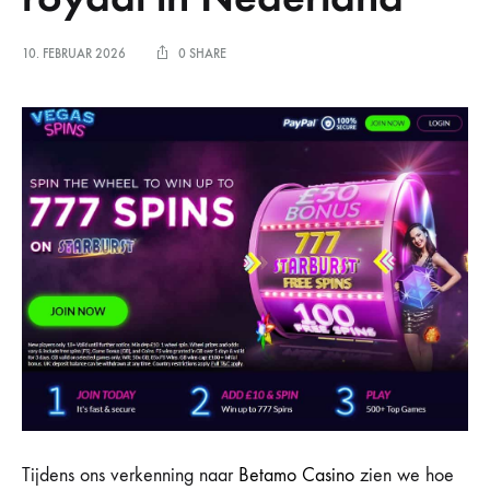
10. FEBRUAR 2026
0 SHARE
Tijdens ons verkenning naar
Betamo Casino
zien we hoe