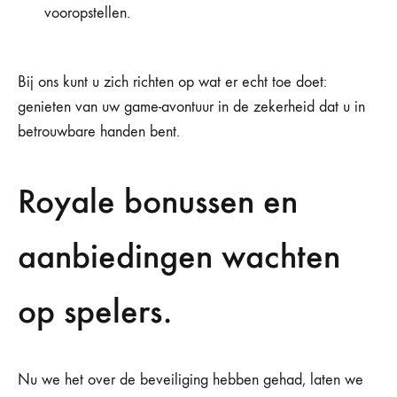
vooropstellen.
Bij ons kunt u zich richten op wat er echt toe doet:
genieten van uw game-avontuur in de zekerheid dat u in
betrouwbare handen bent.
Royale bonussen en
aanbiedingen wachten
op spelers.
Nu we het over de beveiliging hebben gehad, laten we