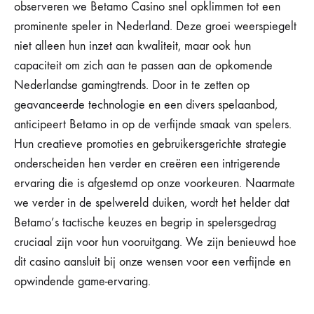
observeren we Betamo Casino snel opklimmen tot een
prominente speler in Nederland. Deze groei weerspiegelt
niet alleen hun inzet aan kwaliteit, maar ook hun
capaciteit om zich aan te passen aan de opkomende
Nederlandse gamingtrends. Door in te zetten op
geavanceerde technologie en een divers spelaanbod,
anticipeert Betamo in op de verfijnde smaak van spelers.
Hun creatieve promoties en gebruikersgerichte strategie
onderscheiden hen verder en creëren een intrigerende
ervaring die is afgestemd op onze voorkeuren. Naarmate
we verder in de spelwereld duiken, wordt het helder dat
Betamo’s tactische keuzes en begrip in spelersgedrag
cruciaal zijn voor hun vooruitgang. We zijn benieuwd hoe
dit casino aansluit bij onze wensen voor een verfijnde en
opwindende game-ervaring.