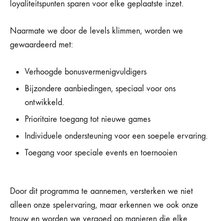
loyaliteitspunten sparen voor elke geplaatste inzet.
Naarmate we door de levels klimmen, worden we
gewaardeerd met:
Verhoogde bonusvermenigvuldigers
Bijzondere aanbiedingen, speciaal voor ons
ontwikkeld.
Prioritaire toegang tot nieuwe games
Individuele ondersteuning voor een soepele ervaring.
Toegang voor speciale events en toernooien
Door dit programma te aannemen, versterken we niet
alleen onze spelervaring, maar erkennen we ook onze
trouw en worden we vergoed op manieren die elke