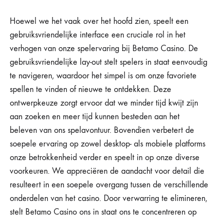
Hoewel we het vaak over het hoofd zien, speelt een
gebruiksvriendelijke interface een cruciale rol in het
verhogen van onze spelervaring bij Betamo Casino. De
gebruiksvriendelijke lay-out stelt spelers in staat eenvoudig
te navigeren, waardoor het simpel is om onze favoriete
spellen te vinden of nieuwe te ontdekken. Deze
ontwerpkeuze zorgt ervoor dat we minder tijd kwijt zijn
aan zoeken en meer tijd kunnen besteden aan het
beleven van ons spelavontuur. Bovendien verbetert de
soepele ervaring op zowel desktop- als mobiele platforms
onze betrokkenheid verder en speelt in op onze diverse
voorkeuren. We appreciëren de aandacht voor detail die
resulteert in een soepele overgang tussen de verschillende
onderdelen van het casino. Door verwarring te elimineren,
stelt Betamo Casino ons in staat ons te concentreren op