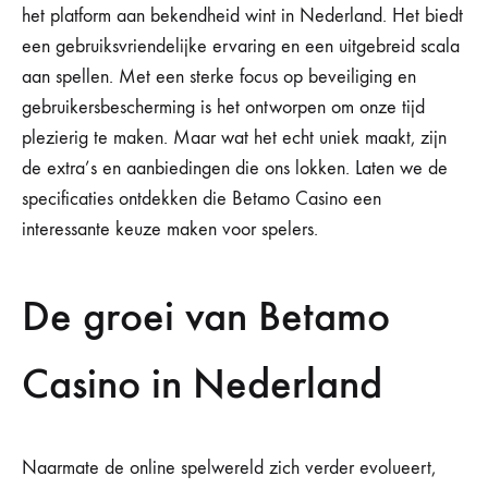
het platform aan bekendheid wint in Nederland. Het biedt
een gebruiksvriendelijke ervaring en een uitgebreid scala
aan spellen. Met een sterke focus op beveiliging en
gebruikersbescherming is het ontworpen om onze tijd
plezierig te maken. Maar wat het echt uniek maakt, zijn
de extra’s en aanbiedingen die ons lokken. Laten we de
specificaties ontdekken die Betamo Casino een
interessante keuze maken voor spelers.
De groei van Betamo
Casino in Nederland
Naarmate de online spelwereld zich verder evolueert,