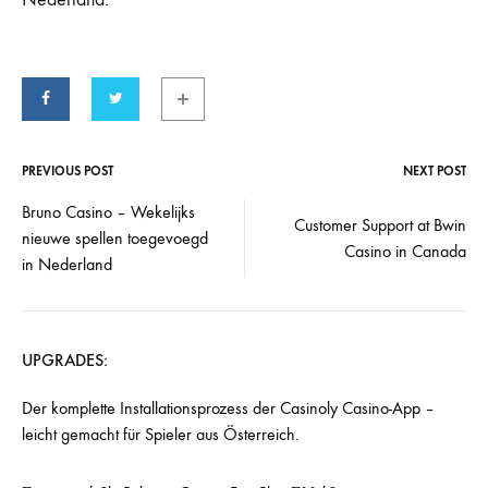
PREVIOUS POST
NEXT POST
Bruno Casino – Wekelijks
Customer Support at Bwin
nieuwe spellen toegevoegd
Casino in Canada
in Nederland
UPGRADES:
Der komplette Installationsprozess der Casinoly Casino-App –
leicht gemacht für Spieler aus Österreich.