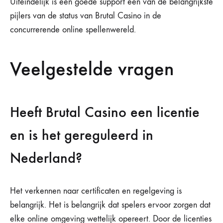
Uiteindelijk is een goede support een van de belangrijkste
pijlers van de status van Brutal Casino in de
concurrerende online spellenwereld.
Veelgestelde vragen
Heeft Brutal Casino een licentie
en is het gereguleerd in
Nederland?
Het verkennen naar certificaten en regelgeving is
belangrijk. Het is belangrijk dat spelers ervoor zorgen dat
elke online omgeving wettelijk opereert. Door de licenties