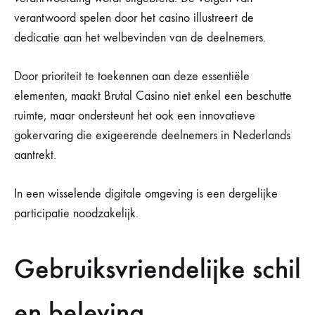
verantwoord spelen door het casino illustreert de
dedicatie aan het welbevinden van de deelnemers.
Door prioriteit te toekennen aan deze essentiële
elementen, maakt Brutal Casino niet enkel een beschutte
ruimte, maar ondersteunt het ook een innovatieve
gokervaring die exigeerende deelnemers in Nederlands
aantrekt.
In een wisselende digitale omgeving is een dergelijke
participatie noodzakelijk.
Gebruiksvriendelijke schil
en beleving