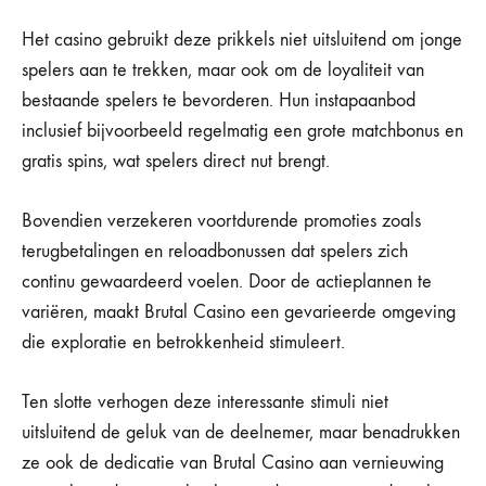
Het casino gebruikt deze prikkels niet uitsluitend om jonge
spelers aan te trekken, maar ook om de loyaliteit van
bestaande spelers te bevorderen. Hun instapaanbod
inclusief bijvoorbeeld regelmatig een grote matchbonus en
gratis spins, wat spelers direct nut brengt.
Bovendien verzekeren voortdurende promoties zoals
terugbetalingen en reloadbonussen dat spelers zich
continu gewaardeerd voelen. Door de actieplannen te
variëren, maakt Brutal Casino een gevarieerde omgeving
die exploratie en betrokkenheid stimuleert.
Ten slotte verhogen deze interessante stimuli niet
uitsluitend de geluk van de deelnemer, maar benadrukken
ze ook de dedicatie van Brutal Casino aan vernieuwing