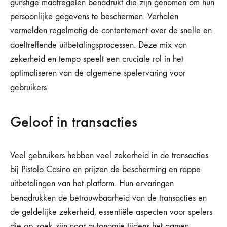
gunstige maatregelen benadrukt die zijn genomen om hun
persoonlijke gegevens te beschermen. Verhalen
vermelden regelmatig de contentement over de snelle en
doeltreffende uitbetalingsprocessen. Deze mix van
zekerheid en tempo speelt een cruciale rol in het
optimaliseren van de algemene spelervaring voor
gebruikers.
Geloof in transacties
Veel gebruikers hebben veel zekerheid in de transacties
bij Pistolo Casino en prijzen de bescherming en rappe
uitbetalingen van het platform. Hun ervaringen
benadrukken de betrouwbaarheid van de transacties en
de geldelijke zekerheid, essentiële aspecten voor spelers
die op zoek zijn naar autonomie tijdens het gamen.