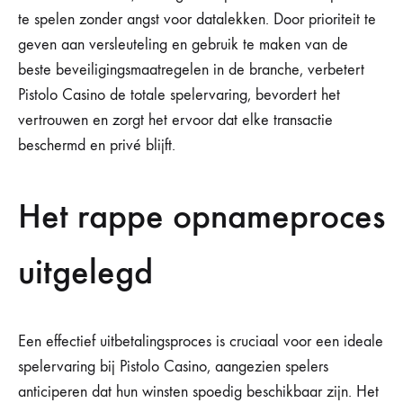
te spelen zonder angst voor datalekken. Door prioriteit te
geven aan versleuteling en gebruik te maken van de
beste beveiligingsmaatregelen in de branche, verbetert
Pistolo Casino de totale spelervaring, bevordert het
vertrouwen en zorgt het ervoor dat elke transactie
beschermd en privé blijft.
Het rappe opnameproces
uitgelegd
Een effectief uitbetalingsproces is cruciaal voor een ideale
spelervaring bij Pistolo Casino, aangezien spelers
anticiperen dat hun winsten spoedig beschikbaar zijn. Het