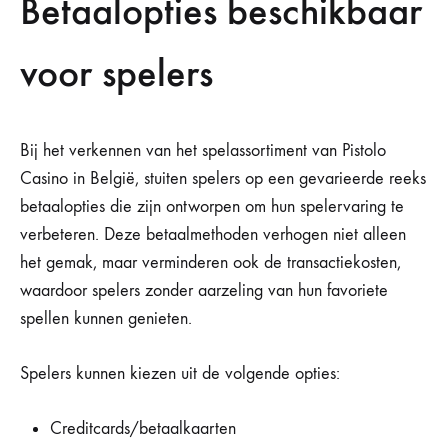
Betaalopties beschikbaar
voor spelers
Bij het verkennen van het spelassortiment van Pistolo
Casino in België, stuiten spelers op een gevarieerde reeks
betaalopties die zijn ontworpen om hun spelervaring te
verbeteren. Deze betaalmethoden verhogen niet alleen
het gemak, maar verminderen ook de transactiekosten,
waardoor spelers zonder aarzeling van hun favoriete
spellen kunnen genieten.
Spelers kunnen kiezen uit de volgende opties:
Creditcards/betaalkaarten