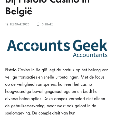
België
19. FEBRUAR 2026
0 SHARE
Pistolo Casino
in België legt de nadruk op het belang van
veilige transacties en snelle uitbetalingen. Met de focus
op de veiligheid van spelers, hanteert het casino
hoogwaardige beveiligingsmaatregelen en biedt het
diverse betaalopties. Deze aanpak verbetert niet alleen
de gebruikerservaring, maar wekt ook geloof in de
spelomgeving. De complexiteit van hun