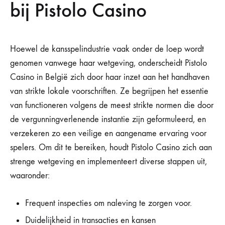
bij Pistolo Casino
Hoewel de kansspelindustrie vaak onder de loep wordt
genomen vanwege haar wetgeving, onderscheidt Pistolo
Casino in België zich door haar inzet aan het handhaven
van strikte lokale voorschriften. Ze begrijpen het essentie
van functioneren volgens de meest strikte normen die door
de vergunningverlenende instantie zijn geformuleerd, en
verzekeren zo een veilige en aangename ervaring voor
spelers. Om dit te bereiken, houdt Pistolo Casino zich aan
strenge wetgeving en implementeert diverse stappen uit,
waaronder:
Frequent inspecties om naleving te zorgen voor.
Duidelijkheid in transacties en kansen