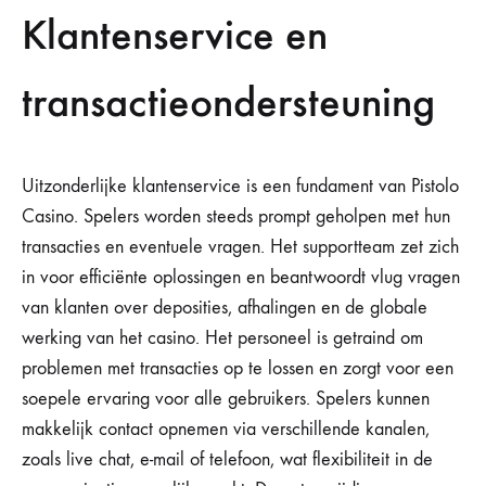
Klantenservice en
transactieondersteuning
Uitzonderlijke klantenservice is een fundament van Pistolo
Casino. Spelers worden steeds prompt geholpen met hun
transacties en eventuele vragen. Het supportteam zet zich
in voor efficiënte oplossingen en beantwoordt vlug vragen
van klanten over deposities, afhalingen en de globale
werking van het casino. Het personeel is getraind om
problemen met transacties op te lossen en zorgt voor een
soepele ervaring voor alle gebruikers. Spelers kunnen
makkelijk contact opnemen via verschillende kanalen,
zoals live chat, e-mail of telefoon, wat flexibiliteit in de