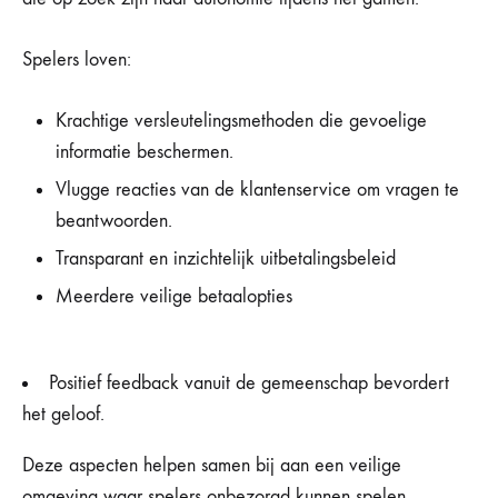
Spelers loven:
Krachtige versleutelingsmethoden die gevoelige
informatie beschermen.
Vlugge reacties van de klantenservice om vragen te
beantwoorden.
Transparant en inzichtelijk uitbetalingsbeleid
Meerdere veilige betaalopties
Positief feedback vanuit de gemeenschap bevordert
het geloof.
Deze aspecten helpen samen bij aan een veilige
omgeving waar spelers onbezorgd kunnen spelen.