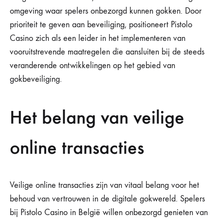
omgeving waar spelers onbezorgd kunnen gokken. Door
prioriteit te geven aan beveiliging, positioneert Pistolo
Casino zich als een leider in het implementeren van
vooruitstrevende maatregelen die aansluiten bij de steeds
veranderende ontwikkelingen op het gebied van
gokbeveiliging.
Het belang van veilige
online transacties
Veilige online transacties zijn van vitaal belang voor het
behoud van vertrouwen in de digitale gokwereld. Spelers
bij Pistolo Casino in België willen onbezorgd genieten van