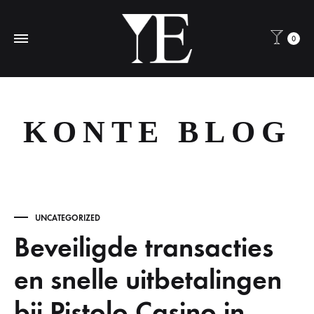
0
KONTE BLOG
UNCATEGORIZED
Beveiligde transacties
en snelle uitbetalingen
bij Pistolo Casino in