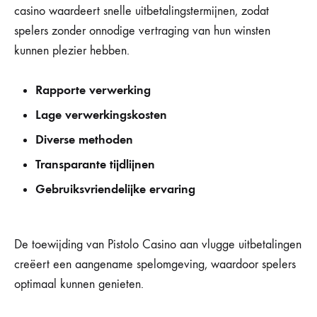
casino waardeert snelle uitbetalingstermijnen, zodat
spelers zonder onnodige vertraging van hun winsten
kunnen plezier hebben.
Rapporte verwerking
Lage verwerkingskosten
Diverse methoden
Transparante tijdlijnen
Gebruiksvriendelijke ervaring
De toewijding van Pistolo Casino aan vlugge uitbetalingen
creëert een aangename spelomgeving, waardoor spelers
optimaal kunnen genieten.