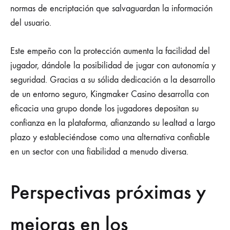
normas de encriptación que salvaguardan la información
del usuario.
Este empeño con la protección aumenta la facilidad del
jugador, dándole la posibilidad de jugar con autonomía y
seguridad. Gracias a su sólida dedicación a la desarrollo
de un entorno seguro, Kingmaker Casino desarrolla con
eficacia una grupo donde los jugadores depositan su
confianza en la plataforma, afianzando su lealtad a largo
plazo y estableciéndose como una alternativa confiable
en un sector con una fiabilidad a menudo diversa.
Perspectivas próximas y
mejoras en los