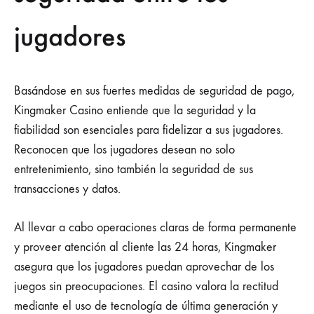
jugadores
Basándose en sus fuertes medidas de seguridad de pago,
Kingmaker Casino entiende que la seguridad y la
fiabilidad son esenciales para fidelizar a sus jugadores.
Reconocen que los jugadores desean no solo
entretenimiento, sino también la seguridad de sus
transacciones y datos.
Al llevar a cabo operaciones claras de forma permanente
y proveer atención al cliente las 24 horas, Kingmaker
asegura que los jugadores puedan aprovechar de los
juegos sin preocupaciones. El casino valora la rectitud
mediante el uso de tecnología de última generación y