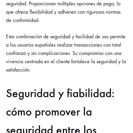
seguridad. Proporcionan múltiples opciones de pago, lo
que ofrece flexibilidad y adhieren con rigurosos normas
de conformidad.
Esta combinación de seguridad y facilidad de uso permite
a los usuarios españoles realizar transacciones con total
confianza y sin complicaciones. Su compromiso con una
vivencia centrada en el cliente fortalece la seguridad y la
satisfacción.
Seguridad y fiabilidad:
cómo promover la
seguridad entre los