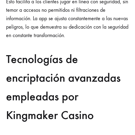
Esto facilita a los clientes jugar en línea con seguridad, sin
temor a accesos no permitidos ni filtraciones de
información. La app se ajusta constantemente a las nuevas
peligros, lo que demuestra su dedicación con la seguridad
en constante transformación.
Tecnologías de
encriptación avanzadas
empleadas por
Kingmaker Casino