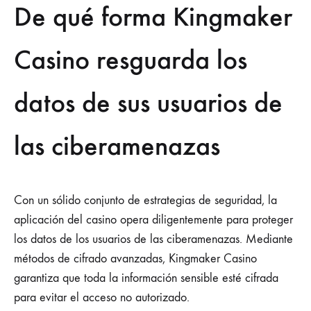
De qué forma Kingmaker
Casino resguarda los
datos de sus usuarios de
las ciberamenazas
Con un sólido conjunto de estrategias de seguridad, la
aplicación del casino opera diligentemente para proteger
los datos de los usuarios de las ciberamenazas. Mediante
métodos de cifrado avanzadas, Kingmaker Casino
garantiza que toda la información sensible esté cifrada
para evitar el acceso no autorizado.