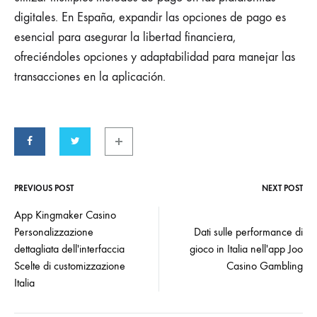
digitales. En España, expandir las opciones de pago es
esencial para asegurar la libertad financiera,
ofreciéndoles opciones y adaptabilidad para manejar las
transacciones en la aplicación.
PREVIOUS POST
NEXT POST
App Kingmaker Casino
Personalizzazione
Dati sulle performance di
dettagliata dell'interfaccia
gioco in Italia nell'app Joo
Scelte di customizzazione
Casino Gambling
Italia