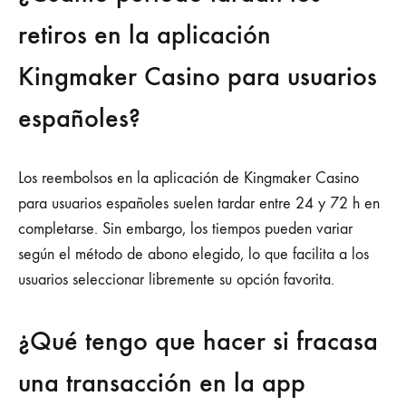
retiros en la aplicación
Kingmaker Casino para usuarios
españoles?
Los reembolsos en la aplicación de Kingmaker Casino
para usuarios españoles suelen tardar entre 24 y 72 h en
completarse. Sin embargo, los tiempos pueden variar
según el método de abono elegido, lo que facilita a los
usuarios seleccionar libremente su opción favorita.
¿Qué tengo que hacer si fracasa
una transacción en la app