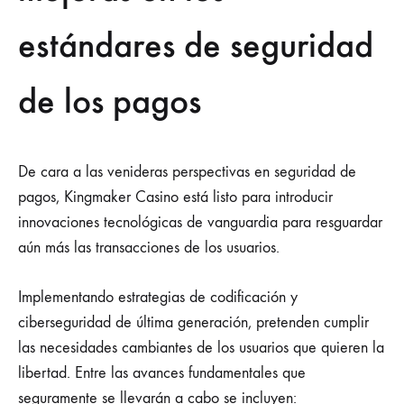
estándares de seguridad
de los pagos
De cara a las venideras perspectivas en seguridad de
pagos, Kingmaker Casino está listo para introducir
innovaciones tecnológicas de vanguardia para resguardar
aún más las transacciones de los usuarios.
Implementando estrategias de codificación y
ciberseguridad de última generación, pretenden cumplir
las necesidades cambiantes de los usuarios que quieren la
libertad. Entre las avances fundamentales que
seguramente se llevarán a cabo se incluyen: